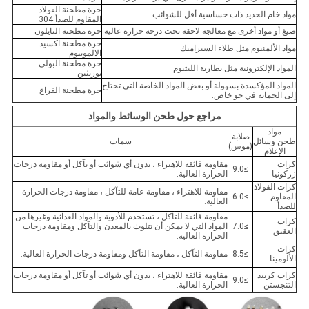
جرة مطحنة الفولاذ
مواد خام الحديد ذات حساسية أقل للشوائب
المقاوم للصدأ 304
صبغ أو مواد أخرى مع معالجة لاحقة تحت درجة حرارة عالية
جرة مطحنة النايلون
جرة مطحنة اكسيد
مواد الألمنيوم مثل طلاء السيراميك
الالمونيوم
جرة مطحنة البولي
المواد الإلكترونية مثل بطارية الليثيوم
يوريثين
المواد المؤكسدة بسهولة أو بعض المواد الخاصة التي تحتاج
جرة مطحنة الفراغ
إلى الحماية في جو خاص.
مراجع حول طحن الوسائط والمواد
مواد
صلابة
طحن وسائل
سمات
(موس)
الإعلام
كرات
مقاومة فائقة للاهتراء ، بدون أي شوائب أو تآكل أو مقاومة درجات
≥9.0
زركونيا
الحرارة العالية.
كرات الفولاذ
مقاومة للاهتراء ، مقاومة عامة للتآكل ، مقاومة درجات الحرارة
المقاوم
≥6.0
العالية.
للصدأ
مقاومة فائقة للتآكل ، تستخدم للأدوية والمواد الغذائية وغيرها من
كرات
≥7.0
المواد التي لا يمكن أن تتلوث بالمعدن والتآكل ومقاومة درجات
العقيق
الحرارة العالية.
كرات
≥8.5
مقاومة التآكل ، مقاومة التآكل ومقاومة درجات الحرارة العالية.
الألومينا
كرات كربيد
مقاومة فائقة للاهتراء ، بدون أي شوائب أو تآكل أو مقاومة درجات
≥9.0
التنجستن
الحرارة العالية.