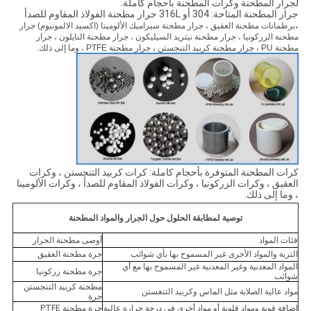
لجرار المطحنة وكرات المطحنة بأحجام كاملة.
جرار المطحنة المتاحة: 304 أو 316L جرار مطحنة الفولاذ المقاوم للصدأ
،
برطمانات مطحنة العقيق ، جرار مطحنة سيراميك الألومينا (اكسيد الالمونيوم) جرار
مطحنة الزركونيا ، جرار مطحنة نيتريد السيليكون ، جرار مطحنة النايلون ، جرار
مطحنة PU ، جرار مطحنة كربيد التنجستن ، جرار مطحنة PTFE ، وما إلى ذلك.
كرات المطحنة المتوفرة بأحجام كاملة: كرات كربيد التنجستن ، وكرات
العقيق ، وكرات الزركونيا ، وكرات الفولاذ المقاوم للصدأ ، وكرات الألومينا
، وما إلى ذلك.
توصية لمطابقة الحلول حول الجرار والمواد المطحنة
فئات المواد
أوصى مطحنة الجرار
التربة والمواد الأخرى غير المسموح بها بأي شوائب
جرة مطحنة العقيق
المواد المعدنية وغير المعدنية غير المسموح بها مع أي
جرة مطحنة زركونيا
شوائب
مطحنة كربيد التنجستن
مواد عالية الصلابة مثل الماس وكربيد التنغستن
جرة
إضافة قوية ومواد قلوية أو مواد أخرى في درجة حرارة عالية
جرة مطحنة PTFE