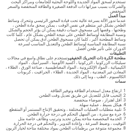
تستخدم لسحق المواد الجديدة واللوحة البحثية للجامعات ومراكز البحث
والشركات بسبب ميزاتها ذات الدفعة الصغيرة والطاقة المنخفضة والسعر
المنخفض.
مبدأ العمل
عندما تدور الآلة بسرعة عالية تحت قيادة المحور الرئيسي وتتحرك وسائط
الطحن بشكل غير منتظم في نفس الوقت ، يمكن سحق مادة الطحن ،
وطحنها ، وقصها إلى مسحوق حبيبات دقيقة.يمكن أن يؤثر الحجم والشكل
ونسبة المطابقة لوسائط الطحن على نتيجة الطحن.بشكل عام ، كلما كانت
وسائط المطحنة أكبر ، كلما كان مسحوق الطحن أدق.يمكن أن تحصل
نسبة المطابقة المناسبة لوسائط الطحن والتعديل المناسب لسرعة
الدوران على تأثير طحن أفضل.
التطبيقات
مطحنة الكرة ذات التحريك الخفيف
هو
تستخدم على نطاق واسع في مجالات
سيليكات الزركونيا ، الزركونيا ، أكسيد الألومينا ، السيراميك ، المواد
الكيميائية ، المواد الإلكترونية ، المواد المغناطيسية ، صناعة الورق ، الطلاء ،
المعادن غير المعدنية ، المواد الجديدة ، الطلاء ، الجرافيت ، كربونات
الكالسيوم ، الطب ، وما إلى ذلك.
سمات
1. ارتفاع معدل استخدام الطاقة وتوفير الطاقة.
2. التحبب قابل للتعديل عن طريق تعديل وقت الطحن.
3. أقل اهتزاز ، ضوضاء منخفضة.
4. هيكل بسيط ، عملية سهلة.
5. تلبية متطلبات العمليات المختلفة ، وتحقيق الإنتاج المستمر أو المتقطع.
6. جرة مع سترة ، من السهل التحكم في درجة حرارة الطحن.
7. الخدمة المخصصة متاحة.يمكن تحديد وترتيب وظائف خاصة مثل
التوقيت ، وضبط السرعة ، وإعادة التدوير ، والتحكم في درجة الحرارة.
8. مجموعة متنوعة من برطمانات الطحن بمواد مختلفة متاحة لخيار الزبون