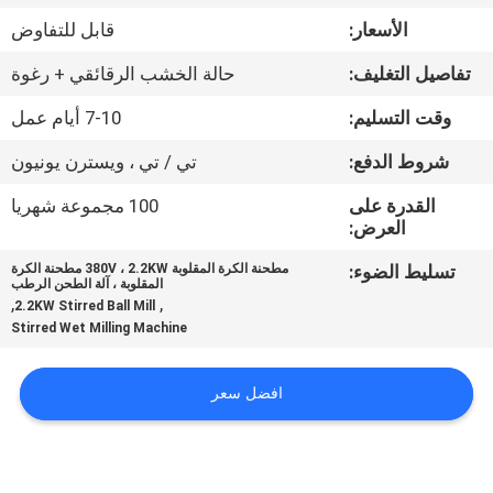
الأسعار:
قابل للتفاوض
مراقبة
تفاصيل التغليف:
حالة الخشب الرقائقي + رغوة
الجودة
وقت التسليم:
7-10 أيام عمل
اتصل
شروط الدفع:
تي / تي ، ويسترن يونيون
بنا
القدرة على
100 مجموعة شهريا
العرض:
أخبار
تسليط الضوء:
مطحنة الكرة المقلوبة 380V ، 2.2KW مطحنة الكرة
المقلوبة ، آلة الطحن الرطب
,
,
2.2KW Stirred Ball Mill
Stirred Wet Milling Machine
BLOG
افضل سعر
اطلب
اقتباس