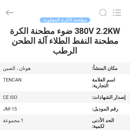
Tianchuang
Powder
Technology
Co.,
Ltd.
مطحنة الكرة المقلوبة
All
Rights
380V 2.2KW ضوء مطحنة الكرة
منزل،
Reserved.
مطحنة النفط الطلاء آلة الطحن
بيت
الرطب
منتجات
مكان المنشأ:
هونان ، الصين
معلومات
اسم العلامة
TENCAN
عنا
التجارية:
إصدار الشهادات:
CE ISO
جولة
رقم الموديل:
JM-15
في
الحد الأدنى
1 مجموعة
المعمل
لكمية: