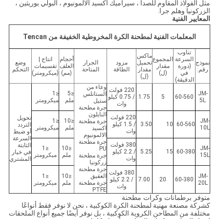
مثل الفولاذ المقاوم للصدأ ، سيراميك اكسيد الالمونيوم ، البولي يوريثين ،
الزركونيا وهلم جرا.
المعايير الفنية
المعلمات الفنية لمطحنة الكرة المخروطية الخفيفة من Tencan
تناوب
ماكس
السرعة
المجموع
أحجام
انتاج |
نموذج
تحميل
مزود
الجرار
وضع
(دورة
مقدار
العلف
تقسيمات
رقم:
مقدار
الطاقة
المتاحة
التحكم
في
(ل)
(مم)
(ميكرومتر)
(ل)
الدقيقة)
وعاء من
220 فولت
≤1
≤5
JM-
الستانلس
60-560
5
1.75
/ 0.75 كيلو
5L
ملم
ميكرومتر
ستيل
وات
جرة مطحنة
النايلون
220 فولت
تحويل
≤1
≤10
JM-
جرة مطحنة
60-560
10
3.50
/ 1.5 كيلو
التردد
10L
ملم
ميكرومتر
اكسيد
وات
أو ضبط
الالمونيوم
السرعة
جرة مطحنة
380 فولت
الثابتة
≤1
≤10
JM-
PU
60-380
15
5.25
/ 2.2 كيلو
في خيار
15L
ملم
ميكرومتر
جرة مطحنة
وات
المشتري
زركونيا
جرة مطحنة
380 فولت
JM-
العقيق
≤10
≤1
60-380
20
7.00
/ 2.2 كيلو
20L
جرة مطحنة
ملم
ميكرومتر
وات
PTFE
متوفر برطمانات وكرات مطحنة
كشركة مصنعة مهنية لمطحنة الكرة الكوكبية ، نحن لا نوفر فقط أنواعًا
مختلفة من المطاحن الكروية الكوكبية ، بل نوفر أيضًا جميع أنواع الملحقات