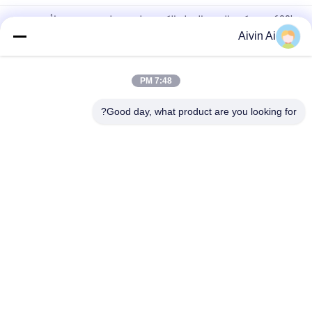
600L سوبر كبير الحجم الثقيلة الكرة مطحنة مطحنة مخصصة لأية
متطلبات خاصة
Aivin Ai
الثقيلة مطحنة الرطب نوع الكرة 500 لتر للرسم والصبغ النفط
7:48 PM
نموذج للخدمة الشاقة بسعة 100 لتر لصنع الشوكولاتة مطحنة كروية
مقلوبة
Good day, what product are you looking for?
فئات شعبية
جميع
مطحنة الكرة الكوكبية
مختبر الكرة مطحنة
مطحنة الكرة المقلوبة
رولينج بول ميل
الكرة مطحنة جرة
تهتز الكرة مطحنة
الكرة مطحنة وسائل 
مسحوق آلة محطم