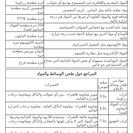
المواد المعدنية واللافلزية غير المسموح بها مع أي شوائب
جرة مطحنة زركونيا
التنغستن كربيد مطحنة
مواد صلابة عالية مثل الماس ، كربيد التنغستن
جرة
إضافة قوية والمواد القلوية أو غيرها من المواد في درجة
جرة مطحنة PTFE
حرارة عالية
304 جرة مطحنة الفولاذ
مواد خام الحديد مع انخفاض الشوائب الحساسية
المقاوم للصدأ
الصباغ أو مواد أخرى مع عملية لاحقة تحت درجة حرارة
جرة مطحنة النايلون
عالية
اكسيد الالمونيوم جرة
مواد الألومنيوم مثل الصقيل السيراميك
مطحنة
البولي يوريثين مطحنة
المواد الإلكترونية مثل بطارية الليثيوم
جرة
المواد المؤكسدة بسهولة أو بعض المواد الخاصة التي تحتاج
جرة مطحنة فراغ
إلى الحماية في جو خاص.
المراجع حول طحن الوسائط والمواد
مواد من
صلابة
طحن وسائل
المميزات
(موس)
الإعلام
كرات
سوبر مقاومة للاهتراء ، دون أي شوائب والتآكل ومقاومة درجات
≥9.0
زركونيا
الحرارة العالية.
كرات الفولاذ
مقاومة للاهتراء ، مقاومة التآكل العامة ، مقاومة درجات الحرارة
المقاوم
≥6.0
العالية.
للصدأ
مقاومة فائقة للاهتراء ، تستخدم للأدوية والمواد الغذائية وغيرها
كرات العقيق
≥7.0
من المواد التي لا يمكن تلوثها بالمعادن والتآكل ومقاومة درجات
الحرارة العالية.