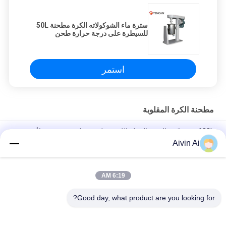
سترة ماء الشوكولاته الكرة مطحنة 50L
للسيطرة على درجة حرارة طحن
استمر
مطحنة الكرة المقلوبة
600L سوبر كبير الحجم الثقيلة الكرة مطحنة مطحنة مخصصة لأية
متطلبات خاصة
Aivin Ai
الثقيلة مطحنة الرطب نوع الكرة 500 لتر للرسم والصبغ النفط
6:19 AM
نموذج للخدمة الشاقة بسعة 100 لتر لصنع الشوكولاتة مطحنة كروية
مقلوبة
Good day, what product are you looking for?
فئات شعبية
جميع