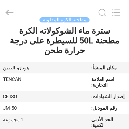
Tianchuang
Powder
Technology
Co.,
Ltd.
مطحنة الكرة المقلوبة
All
Rights
سترة ماء الشوكولاته الكرة
منزل،
Reserved.
مطحنة 50L للسيطرة على درجة
بيت
حرارة طحن
منتجات
مكان المنشأ:
هونان، الصين
معلومات
اسم العلامة
TENCAN
عنا
التجارية:
إصدار الشهادات:
CE ISO
جولة
رقم الموديل:
JM-50
في
الحد الأدنى
1 مجموعة
المعمل
لكمية: