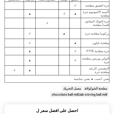
جرة العقيق مطحنة
√
اكسيد الالمونيوم جرة
▲
√
▲
مطحنة
جرة الفولاذ المقاوم
√
للصدأ مطحنة
زركونيا مطحنة جرة
▲
√
مطحنة نايلون
▲
√
جرة مطحنة PTFE
√
▲
البولي يوريثين مطحنة
▲
√
جرة
التنغستن كاربايد
√
▲
مطحنة جرة
يعني: أنسب ▲ يعني: مناسبة
مطحنة الشوكولاتة
معمل التحريك
chocolate ball mill,lab stirring ball mill
احصل على افضل سعر ل