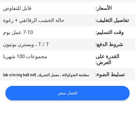
الأسعار:
قابل للتفاوض
مراقبة
تفاصيل التغليف:
حالة الخشب الرقائقي + رغوة
الجودة
وقت التسليم:
7-10 عمل يوم
اتصل
شروط الدفع:
T / T ، ويسترن يونيون
بنا
القدرة على
مجموعات 100 شهريا
العرض:
أخبار
تسليط الضوء:
,
مطحنة الشوكولاتة ، معمل التحريك
lab stirring ball mill
BLOG
افضل سعر
اطلب
اقتباس