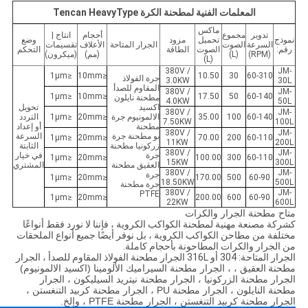
المعلمات الفنية لمطحنة الكرة Tencan HeavyType
ماكس
تدوير
مجموع
أحجام
انتاج |
نموذج
تحميل
مزود
وضع
السرعة
الصوت
الجرار المتاحة
الأعلاف
تقسيمات
رقم:
الصوت
الطاقة
التحكم
(RPM)
(L)
(مم)
(ميكرون)
(L)
380V /
JM-
≤1μm
≤10mm
10.50
30
60-310
جرة الفولاذ
3.0KW
30L
المقاوم للصدأ
380V /
JM-
≤1μm
≤10mm
17.50
50
60-140
مطحنة نايلون
4.0KW
50L
اكسيد
تحويل
380V /
JM-
60-140
100
35.00
الالمونيوم جرة
≤20mm
≤1μm
التردد
7.50KW
100L
مطحنة
أو إعداد
380V /
JM-
بو مطحنة جرة
السرعة
≤1μm
≤20mm
70.00
200
60-110
11KW
200L
زركونيا مطحنة
الثابتة
380V /
JM-
جرة
في خيار
≤1μm
≤20mm
100.00
300
60-110
15KW
300L
العقيق مطحنة
المشتري
380V /
JM-
جرة
≤1μm
≤20mm
170.00
500
60-90
18.50KW
500L
جرة مطحنة
380V /
JM-
PTFE
≤1μm
≤20mm
200.00
600
60-90
22KW
600L
متاح مطحنة الجرار والكرات
كشركة مصنعة مهنية لمطحنة الكواكب الكروية ، فإننا لا نورد فقط أنواعًا
مختلفة من مطاحن الكواكب الكروية ، بل نوفر أيضًا جميع أنواع الملحقات
من الجرار والكرات المطاحونة بأحجام كاملة.
الجرار المتاحة: 304 أو 316L الجرار مطحنة الفولاذ المقاوم للصدأ ، الجرار
مطحنة
العقيق ، ، الجرار مطحنة السيراميك الألومينا (اكسيد الالمونيوم)
الجرار مطحنة الزركونيا ، الجرار مطحنة نيتريد السيليكون ، الجرار
مطحنة النايلون ، الجرار مطحنة PU ، الجرار مطحنة كربيد التنغستن ،
الجرار مطحنة كربيد التنغستن ، الجرار مطحنة PTFE ، وإلخ.