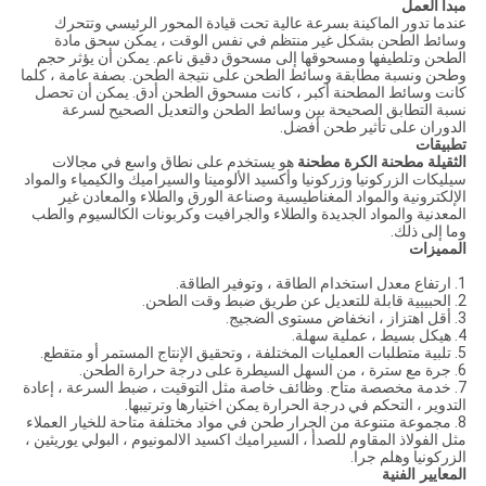
مبدأ العمل
عندما تدور الماكينة بسرعة عالية تحت قيادة المحور الرئيسي وتتحرك
وسائط الطحن بشكل غير منتظم في نفس الوقت ، يمكن سحق مادة
الطحن وتلطيفها ومسحوقها إلى مسحوق دقيق ناعم. يمكن أن يؤثر حجم
وطحن ونسبة مطابقة وسائط الطحن على نتيجة الطحن. بصفة عامة ، كلما
كانت وسائط المطحنة أكبر ، كانت مسحوق الطحن أدق. يمكن أن تحصل
نسبة التطابق الصحيحة بين وسائط الطحن والتعديل الصحيح لسرعة
الدوران على تأثير طحن أفضل.
تطبيقات
الثقيلة مطحنة الكرة مطحنة
هو
يستخدم على نطاق واسع في مجالات
سيليكات الزركونيا وزركونيا وأكسيد الألومينا والسيراميك والكيمياء والمواد
الإلكترونية والمواد المغناطيسية وصناعة الورق والطلاء والمعادن غير
المعدنية والمواد الجديدة والطلاء والجرافيت وكربونات الكالسيوم والطب
وما إلى ذلك.
المميزات
1. ارتفاع معدل استخدام الطاقة ، وتوفير الطاقة.
2. الحبيبية قابلة للتعديل عن طريق ضبط وقت الطحن.
3. أقل اهتزاز ، انخفاض مستوى الضجيج.
4. هيكل بسيط ، عملية سهلة.
5. تلبية متطلبات العمليات المختلفة ، وتحقيق الإنتاج المستمر أو متقطع.
6. جرة مع سترة ، من السهل السيطرة على درجة حرارة الطحن.
7. خدمة مخصصة متاح. وظائف خاصة مثل التوقيت ، ضبط السرعة ، إعادة
التدوير ، التحكم في درجة الحرارة يمكن اختيارها وترتيبها.
8. مجموعة متنوعة من الجرار طحن في مواد مختلفة متاحة للخيار العملاء
مثل الفولاذ المقاوم للصدأ ، السيراميك اكسيد الالمونيوم ، البولي يوريثين ،
الزركونيا وهلم جرا.
المعايير الفنية