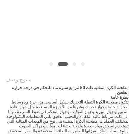
خريطة
الموقع
سياسة
الخصوصية
منتوج وصف
مطحنة الكرة المقلبة ذات 50 لتر مع سترة ماء للتحكم في درجة حرارة
الطحن
نظرة عامة
تتكون
مطحنة الكرة الثقيلة التحريك
بشكل أساسي من جرة مع وسائط
طحن داخلية وجهاز تحريك وغيرها من الأجهزة المساعدة مثل جهاز إعادة
التدوير وجهاز التبريد وجهاز التوقيت وجهاز التحكم في ضبط السرعة ، وما
إلى ذلك. مزاياها عالية الكفاءة والتحبب الدقيق تلبي المتطلبات التكنولوجية
لمختلف العمليات. مطحنة الكرة المقلبة هي نوع من المعدات المثالية التي
تستخدم لسحق مواد جديدة ولوحة بحثية للجامعات ومراكز البحوث
والمؤسسات نظرًا لميزاتها الصغيرة ، الطاقة المنخفضة والسعر المنخفض.