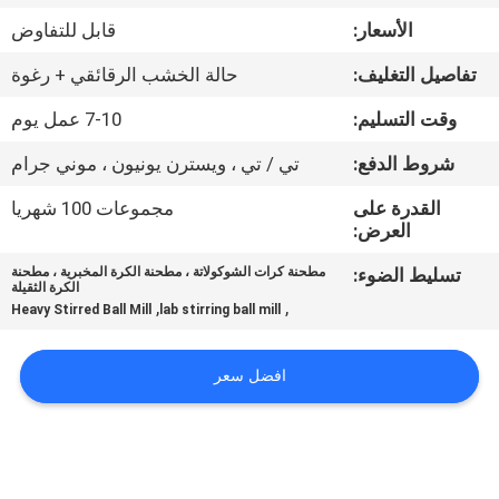
الأسعار:
قابل للتفاوض
مراقبة
تفاصيل التغليف:
حالة الخشب الرقائقي + رغوة
الجودة
وقت التسليم:
7-10 عمل يوم
اتصل
شروط الدفع:
تي / تي ، ويسترن يونيون ، موني جرام
بنا
القدرة على
مجموعات 100 شهريا
العرض:
أخبار
تسليط الضوء:
مطحنة كرات الشوكولاتة ، مطحنة الكرة المخبرية ، مطحنة
الكرة الثقيلة
,
,
Heavy Stirred Ball Mill
lab stirring ball mill
BLOG
افضل سعر
اطلب
اقتباس