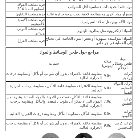
جرة مطحنة الفولاذ
مواد خام الحديد ذات حساسية أقل للشوائب
المقاوم للصدأ 304
صبغ أو مواد أخرى مع معالجة لاحقة تحت درجة حرارة عالية
جرة مطحنة النايلون
جرة مطحنة اكسيد
مواد الألمنيوم مثل طلاء السيراميك
الالمونيوم
جرة مطحنة البولي
المواد الإلكترونية مثل بطارية الليثيوم
يوريثين
المواد المؤكسدة بسهولة أو بعض المواد الخاصة التي تحتاج
جرة مطحنة الفراغ
إلى الحماية في جو خاص.
مراجع حول طحن الوسائط والمواد
مواد
صلابة
طحن وسائل
سمات
(موس)
الإعلام
كرات
مقاومة فائقة للاهتراء ، بدون أي شوائب أو تآكل أو مقاومة درجات
≥9.0
زركونيا
الحرارة العالية.
كرات الفولاذ
مقاومة للاهتراء ، مقاومة عامة للتآكل ، مقاومة درجات الحرارة
المقاوم
≥6.0
العالية.
للصدأ
مقاومة فائقة للتآكل ، تستخدم للأدوية والمواد الغذائية وغيرها من
كرات
≥7.0
المواد التي لا يمكن أن تتلوث بالمعدن والتآكل ومقاومة درجات
العقيق
الحرارة العالية.
كرات
≥8.5
مقاومة التآكل ، مقاومة التآكل ومقاومة درجات الحرارة العالية.
الألومينا
كرات كربيد
مقاومة فائقة للاهتراء ، بدون أي شوائب أو تآكل أو مقاومة درجات
≥9.0
التنجستن
الحرارة العالية.