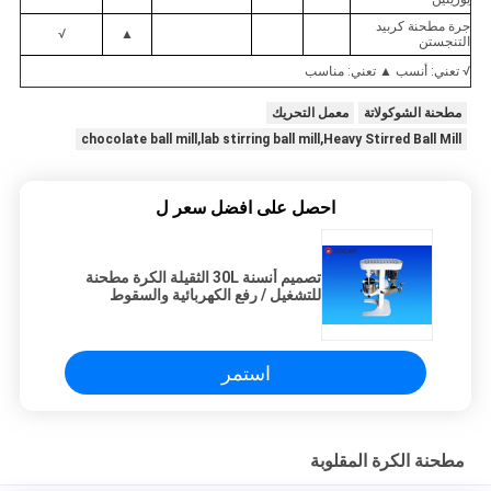
جرة مطحنة كربيد
√
▲
التنجستن
√ تعني: أنسب ▲ تعني: مناسب
مطحنة الشوكولاتة
معمل التحريك
chocolate ball mill,lab stirring ball mill,Heavy Stirred Ball Mill
احصل على افضل سعر ل
تصميم أنسنة 30L الثقيلة الكرة مطحنة
للتشغيل / رفع الكهربائية والسقوط
استمر
مطحنة الكرة المقلوبة