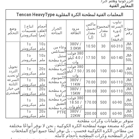
الزركونيا وهلم جرا.
المعايير الفنية
المعلمات الفنية لمطحنة الكرة المقلوبة Tencan HeavyType
تناوب
ماكس
السرعة
المجموع
أحجام
انتاج |
نموذج
تحميل
مزود
الجرار
وضع
(دورة
مقدار
العلف
تقسيمات
رقم:
مقدار
الطاقة
المتاحة
التحكم
في
(ل)
(مم)
(ميكرومتر)
(ل)
الدقيقة)
≤1
≤10
380V /
JM-
10.50
30
60-310
وعاء من
30L
3.0KW
ملم
ميكرومتر
الستانلس
380 فولت
≤1
≤10
JM-
ستيل
60-140
50
17.50
/ 4.0 كيلو
50L
ملم
ميكرومتر
جرة مطحنة
وات
النايلون
380 فولت
تحويل
JM-
جرة مطحنة
≤20
≤1
60-140
100
35.00
/ 7.50 كيلو
التردد
100L
اكسيد
ملم
ميكرومتر
وات
أو تحديد
الالمونيوم
السرعة
≤1
≤20
380V /
JM-
جرة مطحنة
70.00
200
60-110
الثابتة
200L
11KW
ملم
ميكرومتر
PU
في خيار
≤1
≤20
380V /
JM-
جرة مطحنة
100.00
300
60-110
المشتري
300L
15KW
ملم
ميكرومتر
زركونيا
380 فولت
جرة مطحنة
≤1
≤20
JM-
/ 18.50
170.00
500
60-90
العقيق
500L
ملم
ميكرومتر
كيلو وات
جرة مطحنة
≤1
≤20
380V /
JM-
PTFE
200.00
600
60-90
600L
22KW
ملم
ميكرومتر
متوفر برطمانات وكرات مطحنة
كشركة مصنعة مهنية لمطحنة الكرة الكوكبية ، نحن لا نوفر أنواعًا مختلفة
من مطاحن الكرة الكوكبية فحسب ، بل نوفر أيضًا جميع أنواع الملحقات
لجرار المطحنة وكرات المطحنة بأحجام كاملة.