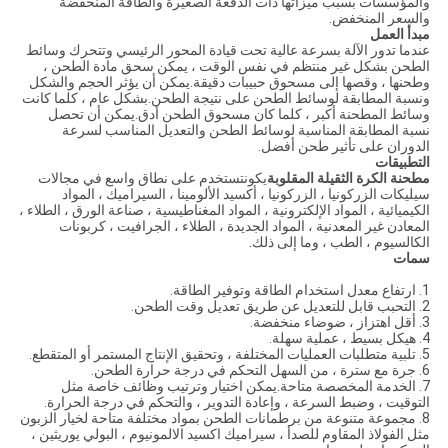
والمؤسسات بسبب ميزاتها ذات الدفعة الصغيرة والطاقة المنخفضة
والسعر المنخفض.
مبدأ العمل
عندما تدور الآلة بسرعة عالية تحت قيادة المحور الرئيسي وتتحرك وسائط
الطحن بشكل غير منتظم في نفس الوقت ، يمكن سحق مادة الطحن ،
وطحنها ، وقصها إلى مسحوق حبيبات دقيقة.يمكن أن يؤثر الحجم والشكل
ونسبة المطابقة لوسائط الطحن على نتيجة الطحن.بشكل عام ، كلما كانت
وسائط المطحنة أكبر ، كلما كان مسحوق الطحن أدق.يمكن أن تحصل
نسبة المطابقة المناسبة لوسائط الطحن والتعديل المناسب لسرعة
الدوران على تأثير طحن أفضل.
التطبيقات
مطحنة الكرة الثقيلة المقلوبة
يكون
تستخدم على نطاق واسع في مجالات
سيليكات الزركونيا ، الزركونيا ، أكسيد الألومينا ، السيراميك ، المواد
الكيميائية ، المواد الإلكترونية ، المواد المغناطيسية ، صناعة الورق ، الطلاء ،
المعادن غير المعدنية ، المواد الجديدة ، الطلاء ، الجرافيت ، كربونات
الكالسيوم ، الطب ، وما إلى ذلك.
سمات
1. ارتفاع معدل استخدام الطاقة وتوفير الطاقة.
2. التحبب قابل للتعديل عن طريق تعديل وقت الطحن.
3. أقل اهتزاز ، ضوضاء منخفضة.
4. هيكل بسيط ، عملية سهلة.
5. تلبية متطلبات العمليات المختلفة ، وتحقيق الإنتاج المستمر أو المتقطع.
6. جرة مع سترة ، من السهل التحكم في درجة حرارة الطحن.
7. الخدمة المخصصة متاحة.يمكن اختيار وترتيب وظائف خاصة مثل
التوقيت ، وضبط السرعة ، وإعادة التدوير ، والتحكم في درجة الحرارة.
8. مجموعة متنوعة من برطمانات الطحن بمواد مختلفة متاحة لخيار الزبون
مثل الفولاذ المقاوم للصدأ ، سيراميك اكسيد الالمونيوم ، البولي يوريثين ،