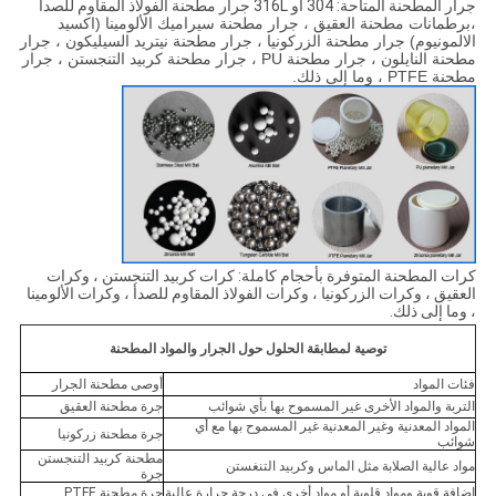
جرار المطحنة المتاحة: 304 أو 316L جرار مطحنة الفولاذ المقاوم للصدأ
،
برطمانات مطحنة العقيق ، جرار مطحنة سيراميك الألومينا (اكسيد
الالمونيوم) جرار مطحنة الزركونيا ، جرار مطحنة نيتريد السيليكون ، جرار
مطحنة النايلون ، جرار مطحنة PU ، جرار مطحنة كربيد التنجستن ، جرار
مطحنة PTFE ، وما إلى ذلك.
كرات المطحنة المتوفرة بأحجام كاملة: كرات كربيد التنجستن ، وكرات
العقيق ، وكرات الزركونيا ، وكرات الفولاذ المقاوم للصدأ ، وكرات الألومينا
، وما إلى ذلك.
توصية لمطابقة الحلول حول الجرار والمواد المطحنة
فئات المواد
أوصى مطحنة الجرار
التربة والمواد الأخرى غير المسموح بها بأي شوائب
جرة مطحنة العقيق
المواد المعدنية وغير المعدنية غير المسموح بها مع أي
جرة مطحنة زركونيا
شوائب
مطحنة كربيد التنجستن
مواد عالية الصلابة مثل الماس وكربيد التنغستن
جرة
إضافة قوية ومواد قلوية أو مواد أخرى في درجة حرارة عالية
جرة مطحنة PTFE