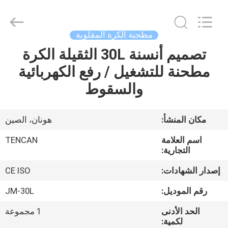
Tianchuang
Powder
Technology
Co.,
Ltd.
مطحنة الكرة المقلوبة
All
Rights
تصميم أنسنة 30L الثقيلة الكرة
منزل،
Reserved.
مطحنة للتشغيل / رفع الكهربائية
بيت
والسقوط
منتجات
مكان المنشأ:
هونان، الصين
معلومات
اسم العلامة
TENCAN
عنا
التجارية:
إصدار الشهادات:
CE ISO
جولة
رقم الموديل:
JM-30L
في
الحد الأدنى
1 مجموعة
المعمل
لكمية: