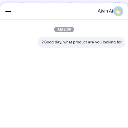
600L سوبر كبير الحجم الثقيلة الكرة مطحنة مطحنة مخصصة لأية
متطلبات خاصة
Aivin Ai
الثقيلة مطحنة الرطب نوع الكرة 500 لتر للرسم والصبغ النفط
2:09 AM
نموذج للخدمة الشاقة بسعة 100 لتر لصنع الشوكولاتة مطحنة كروية
مقلوبة
Good day, what product are you looking for?
فئات شعبية
جميع
مطحنة الكرة الكوكبية
مختبر الكرة مطحنة
مطحنة الكرة المقلوبة
رولينج بول ميل
الكرة مطحنة جرة
تهتز الكرة مطحنة
الكرة مطحنة وسائل 
مسحوق آلة محطم
الإعلام