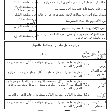
إضافة قوية ومواد قلوية أو مواد أخرى في درجة حرارة عالية
جرة مطحنة PTFE
جرة مطحنة الفولاذ
مواد خام الحديد ذات حساسية أقل للشوائب
المقاوم للصدأ 304
صبغ أو مواد أخرى مع معالجة لاحقة تحت درجة حرارة عالية
جرة مطحنة النايلون
جرة مطحنة اكسيد
مواد الألمنيوم مثل طلاء السيراميك
الالمونيوم
جرة مطحنة البولي
المواد الإلكترونية مثل بطارية الليثيوم
يوريثين
المواد المؤكسدة بسهولة أو بعض المواد الخاصة التي تحتاج
جرة مطحنة الفراغ
إلى الحماية في جو خاص.
مراجع حول طحن الوسائط والمواد
مواد
صلابة
طحن وسائل
سمات
(موس)
الإعلام
كرات
مقاومة فائقة للاهتراء ، بدون أي شوائب أو تآكل أو مقاومة درجات
≥9.0
زركونيا
الحرارة العالية.
كرات الفولاذ
مقاومة للاهتراء ، مقاومة عامة للتآكل ، مقاومة درجات الحرارة
المقاوم
≥6.0
العالية.
للصدأ
مقاومة فائقة للتآكل ، تستخدم للأدوية والمواد الغذائية وغيرها من
كرات
≥7.0
المواد التي لا يمكن أن تتلوث بالمعدن والتآكل ومقاومة درجات
العقيق
الحرارة العالية.
كرات
≥8.5
مقاومة التآكل ، مقاومة التآكل ومقاومة درجات الحرارة العالية.
الألومينا
كرات كربيد
مقاومة فائقة للاهتراء ، بدون أي شوائب أو تآكل أو مقاومة درجات
≥9.0
التنجستن
الحرارة العالية.