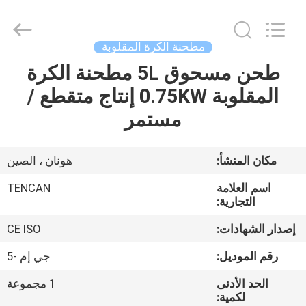
Tianchuang
Powder
Technology
Co.,
Ltd.
مطحنة الكرة المقلوبة
All
Rights
طحن مسحوق 5L مطحنة الكرة
منزل،
Reserved.
المقلوبة 0.75KW إنتاج متقطع /
بيت
مستمر
منتجات
مكان المنشأ:
هونان ، الصين
معلومات
اسم العلامة
TENCAN
عنا
التجارية:
إصدار الشهادات:
CE ISO
جولة
رقم الموديل:
جي إم -5
في
الحد الأدنى
1 مجموعة
المعمل
لكمية: