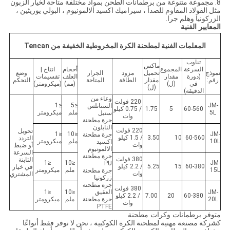
8. مجموعة متنوعة من برطمانات الطحن بمواد مختلفة متاحة لخيار الزبون
مثل الفولاذ المقاوم للصدأ ، سيراميك اكسيد الالمونيوم ، البولي يوريثين ،
الزركونيا وهلم جرا.
المعايير الفنية
المعلمات الفنية لمطحنة الكرة المخروطية الخفيفة من Tencan
تناوب
ماكس
السرعة
المجموع
أحجام
انتاج |
نموذج
تحميل
مزود
الجرار
وضع
(دورة
مقدار
العلف
تقسيمات
رقم:
مقدار
الطاقة
المتاحة
التحكم
في
(ل)
(مم)
(ميكرومتر)
(ل)
الدقيقة)
وعاء من
220 فولت
≤1
≤5
JM-
الستانلس
60-560
5
1.75
/ 0.75 كيلو
5L
ملم
ميكرومتر
ستيل
وات
جرة مطحنة
النايلون
220 فولت
تحويل
≤1
≤10
JM-
جرة مطحنة
60-560
10
3.50
/ 1.5 كيلو
التردد
10L
ملم
ميكرومتر
اكسيد
وات
أو ضبط
الالمونيوم
السرعة
جرة مطحنة
380 فولت
الثابتة
≤1
≤10
JM-
PU
60-380
15
5.25
/ 2.2 كيلو
في خيار
15L
ملم
ميكرومتر
جرة مطحنة
وات
المشتري
زركونيا
جرة مطحنة
380 فولت
JM-
العقيق
≤10
≤1
60-380
20
7.00
/ 2.2 كيلو
20L
جرة مطحنة
ملم
ميكرومتر
وات
PTFE
متوفر برطمانات وكرات مطحنة
كشركة مصنعة مهنية لمطحنة الكرة الكوكبية ، نحن لا نوفر فقط أنواعًا