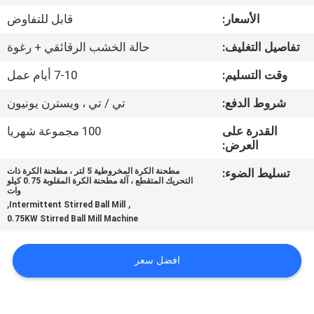
الأسعار:
قابل للتفاوض
مراقبة
تفاصيل التغليف:
حالة الخشب الرقائقي + رغوة
الجودة
وقت التسليم:
7-10 أيام عمل
اتصل
شروط الدفع:
تي / تي ، ويسترن يونيون
بنا
القدرة على
100 مجموعة شهريا
العرض:
أخبار
تسليط الضوء:
مطحنة الكرة المخروطية 5 لتر ، مطحنة الكرة ذات
التحريك المتقطع ، آلة مطحنة الكرة المقلوبة 0.75 كيلو
وات
,
,
Intermittent Stirred Ball Mill
BLOG
0.75KW Stirred Ball Mill Machine
اطلب
افضل سعر
اقتباس