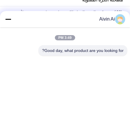
600L سوبر كبير الحجم الثقيلة الكرة مطحنة مطحنة مخصصة لأية
متطلبات خاصة
Aivin Ai
الثقيلة مطحنة الرطب نوع الكرة 500 لتر للرسم والصبغ النفط
3:49 PM
نموذج للخدمة الشاقة بسعة 100 لتر لصنع الشوكولاتة مطحنة كروية
مقلوبة
Good day, what product are you looking for?
فئات شعبية
جميع
مطحنة الكرة الكوكبية
مختبر الكرة مطحنة
مطحنة الكرة المقلوبة
رولينج بول ميل
الكرة مطحنة جرة
تهتز الكرة مطحنة