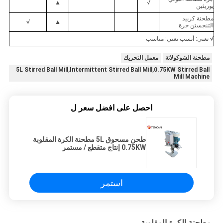
▲
√
يوريثين
مطحنة كربيد
√
▲
التنجستن جرة
√ تعني: أنسب تعني: مناسب
مطحنة الشوكولاتة
معمل التحريك
5L Stirred Ball Mill,Intermittent Stirred Ball Mill,0.75KW Stirred Ball
Mill Machine
احصل على افضل سعر ل
طحن مسحوق 5L مطحنة الكرة المقلوبة
0.75KW إنتاج متقطع / مستمر
استمر
مطحنة الكرة المقلوبة