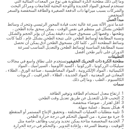
وما إلى ذلك.مطحنة الكرة المقلوبة هي نوع من المعدات المثالية التي
تستخدم لسحق المواد الجديدة واللوحة البحثية للجامعات ومراكز البحث
والشركات بسبب ميزاتها ذات الدفعة الصغيرة والطاقة المنخفضة والسعر
المنخفض.
مبدأ العمل
عندما تدور الآلة بسرعة عالية تحت قيادة المحور الرئيسي وتتحرك وسائط
الطحن بشكل غير منتظم في نفس الوقت ، يمكن سحق مادة الطحن ،
وطحنها ، وقصها إلى مسحوق حبيبات دقيقة.يمكن أن يؤثر الحجم والشكل
ونسبة المطابقة لوسائط الطحن على نتيجة الطحن.بشكل عام ، كلما كانت
وسائط المطحنة أكبر ، كلما كان مسحوق الطحن أدق.يمكن أن تحصل
نسبة المطابقة المناسبة لوسائط الطحن والتعديل المناسب لسرعة
الدوران على تأثير طحن أفضل.
التطبيقات
مطحنة الكرة ذات التحريك الخفيف
هو
تستخدم على نطاق واسع في مجالات
سيليكات الزركونيا ، الزركونيا ، أكسيد الألومينا ، السيراميك ، المواد
الكيميائية ، المواد الإلكترونية ، المواد المغناطيسية ، صناعة الورق ، الطلاء ،
المعادن غير المعدنية ، المواد الجديدة ، الطلاء ، الجرافيت ، كربونات
الكالسيوم ، الطب ، وما إلى ذلك.
سمات
1. ارتفاع معدل استخدام الطاقة وتوفير الطاقة.
2. التحبب قابل للتعديل عن طريق تعديل وقت الطحن.
3. أقل اهتزاز ، ضوضاء منخفضة.
4. هيكل بسيط ، عملية سهلة.
5. تلبية متطلبات العمليات المختلفة ، وتحقيق الإنتاج المستمر أو المتقطع.
6. جرة مع سترة ، من السهل التحكم في درجة حرارة الطحن.
7. الخدمة المخصصة متاحة.يمكن تحديد وترتيب وظائف خاصة مثل
التوقيت ، وضبط السرعة ، وإعادة التدوير ، والتحكم في درجة الحرارة.