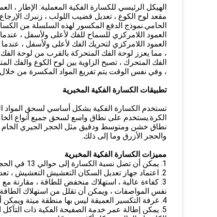
الهيكل الرئيسي للكسارة الفكية المعملية: الإطار ، العمود
مقعد لوح الكوع ، تعديل قضيب اللولب ، زنبرك الإرجاع ،
الحامي.نموذج الدفع المكسور لهذه السلسلة من الكسا
العمود اللامركزي للسماح للفك لأعلى ولأسفل ، عندما 
العمود اللامركزي لتحريك الفك لأعلى ولأسفل ، عندما ي
، مما يعزز لوحة الفك المتحركة بالقرب من لوحة الفك
الفك المتحرك ، تصبح الزاوية بين لوح الكوع والفك ال
، وفي نفس الوقت يتم تفريغ المواد المكسرة من خلال 
تطبيقات الكسارة الفكية المخبرية
تستخدم الكسارة الفكية بشكل أساسي لسحق المواد ال
الكرة.يستخدم على نطاق واسع لسحق جميع أنواع الخام
نطاق خشن ومتوسط ​​ودقيق مثل الحجر الجيري الخام و
والحجر الأزرق وما إلى ذلك.
مميزات الكسارة الفكية المخبرية
1. يمكن أن تصل نسبة الكسارة إلى حوالي 13 في الحجم الموحد ؛
2. اعتماد جهاز تعديل السكان التعشيش التعشيش ، تعديل نطاق عملية كبيرة وموثوق بها ؛
نفس المواصفات ، ويمكن أن تقلل من استهلاك الطاقة بنسبة 15٪
4. غرفة التكسير العميقة ليس بها منطقة ميتة ويمكن أن تزيد من قدرة التغذية والقدرة الإنتاجية.