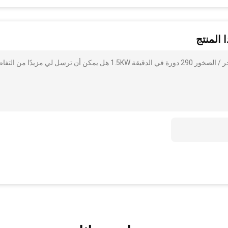
 المنتج
أنا مهتم بذلك آلة كسارة الفك المسحوق الصغيرة المنقولة للحجر / الصخور 290 دورة في الدقيقة 1.5KW هل يمكن أن ترسل لي مزيدًا 