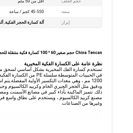
حجم العلف:
أقل من 50 ملم
سعة:
45-550 كجم / ساعة
إبراز:
آلة كسارة الحجر الفكية
,
آلة ك
China Tencan حجم صغير 60 * 100 كسارة فكية متنقلة للحجر والصخور الصلبة
نظرة عامة على الكسارة الفكية المخبرية
1200 مم ، وهي معدات التكسير الأولية المفضلة.
ودقيق مثل الحجر الجيري الخام وكربيد الكالسيوم وخب
ذلك. تتميز الماكينة بأداء كبير في مصانع الأسمنت وم
مصنع كربيد الكالسيوم ، ويستخدم على نطاق واسع في تعدي
وغيرها من الصناعات.