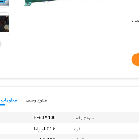
سداد
منتوج وصف
معلومات ت
نموذج رقم.:
PE60 * 100
قوة:
1.5 كيلو واط