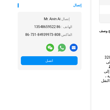
إتصال
إتصال:
Mr. Aivin Ai
الهاتف ::
86 13548659522
ج وصف
الفاكس:
86-731-84939973-808
والمواد السائبة بقوة شاملة أقل من 320Mpa
اتصل
تراوح حجم مواد التغذية من 125 مم إلى
​
إلى
 ،
النقل