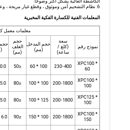
الكاشطة العالية بشكل أكثر وضوحًا.
6. نظام التشحيم آمن وموثوق ، وقطع غيار مريحة ، وعبء الصيانة صغير.
المعلمات الفنية للكسارة الفكية المخبرية
معلمات معمل كس
سعة
حجم
حجم المدخل
حجم ا
نموذج رقم:
(كلغ /
العلف
(مم)
(
ساعة)
(مم)
XPC100 *
0.0
≤50
100 * 60
230-400
60
XPC100 *
5.0
≤80
100 * 100
200-1800
100
XPC125 *
5.0
≤80
125 * 100
200-1800
100
XPC100 *
6.0 - 38.0
≤90
100 * 150
200-1800
150