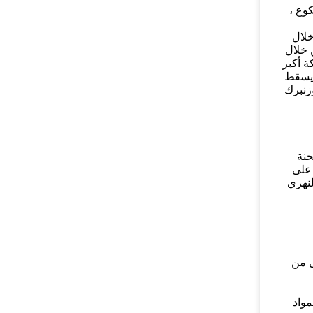
كوع ،
خلال
 خلال
ة أكبر
 يسقط
زنبرك
حنة
 على
لنهري
صغيرة الشائعة ، قدرتها على المعالجة 20٪ -35٪ أعلى من
بة للمواد