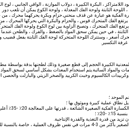
 اللامتراكز ، البكرة الكبيرة ، دولاب الموازنة ، الواقي الجانبي ، لوح ال
 اللوحة الثابتة ولوحة الفك المعدلة ، ولوحة الكوع يمكن أن تلعب دور
رة الفكية هو عبارة عن قذف منحني.حزام وبكرة يحركهما محرك ، من 
يرتفع الفك المتحرك قوس ، والحزام والبكرة التي يحركها المحرك ، من
رتفع الفك المتحرك ، وتصبح الزاوية بين لوح الكوع ولوحة الفك المتحرك
 الثابتة ، في حين يمكن سحق المواد بالضغط ، والفرك ، والطحن.عندما
متحرك أصغر ، وستترك اللوحة المتحركة لوحة الفك الثابتة بفعل قضيب و
غرفة التكسير.
معدنية الكبيرة الحجم إلى قطع صغيرة وذلك لطحنها بدقة بواسطة مط
ات والمواد السائبة.يتم استخدام المعدات بشكل أساسي لسحق المواد
كربيدات الكالسيوم وخبث الكربيد والصخر الزيتي والبازلت والحصى ا
3. كفاءة عالية ، استهلاك منخفض للطاقة ، مقارنة مع الكسارة الفكية ال
 -20٪ ؛
5. يمكن إطالة عمر خدمة الصفيحة الفكية ذات التآكل الصغير بأكثر من 3-4 مرات في نفس ظروف العملية ، خاصة بالنس