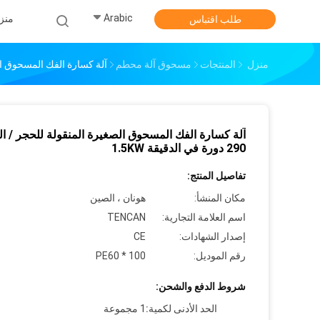
Arabic
منز
طلب اقتباس
منزل
المنتجات
مسحوق آلة محطم
آلة كسارة الفك المسحوق الصغيرة المنق
آلة كسارة الفك المسحوق الصغيرة المنقولة للحجر / ا
290 دورة في الدقيقة 1.5KW
تفاصيل المنتج:
مكان المنشأ:
هونان ، الصين
اسم العلامة التجارية:
TENCAN
إصدار الشهادات:
CE
رقم الموديل:
PE60 * 100
شروط الدفع والشحن:
الحد الأدنى لكمية:
1 مجموعة