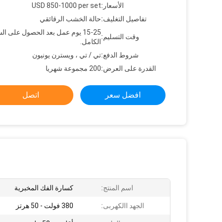
الأسعار:
USD 850-1000 per set
تفاصيل التغليف:
حالة الخشب الرقائقي
15-25 يوم عمل بعد الحصول على ال
وقت التسليم:
الكامل.
شروط الدفع:
تي / تي ، ويسترن يونيون
القدرة على العرض:
200 مجموعة شهريا
افضل سعر
اتصل
اسم المنتج:
كسارة الفك المخبرية
الجهد االكهربى:
380 فولت - 50 هرتز