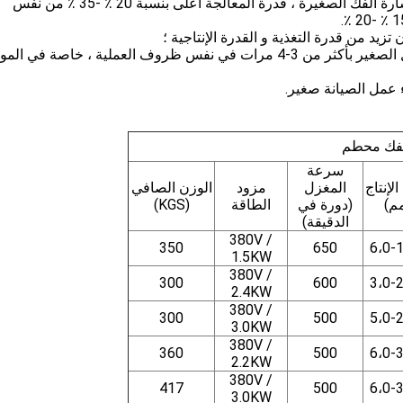
3. كفاءة عالية ، استهلاك منخفض للطاقة ، مقارنة بكسارة الفك الصغيرة ، قدرة المعالجة أعلى بنسبة 20 ٪ -35 ٪ من نفس
5. إن إطالة عمر خدمة صفيحة الفك الزائدة ذات التآكل الصغير بأكثر من 3-4 مرات في نفس ظروف العملية ، خاصة في الم
لفك محطم
سرعة
لإنتاج
المغزل
مزود
الوزن الصافي
م)
(دورة في
الطاقة
(KGS)
الدقيقة)
380V /
350
650
6،0-
1.5KW
380V /
300
600
3،0-
2.4KW
380V /
300
500
5،0-
3.0KW
380V /
360
500
6،0-
2.2KW
380V /
417
500
6،0-
3.0KW