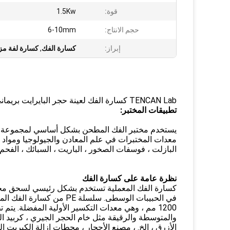
قوة:
1.5Kw
حجم الانتاج:
6-10mm
إبراز:
كسارة الفك
,
كسارة لفة مز
TENCAN Lab كسارة الفك لعينة حجر البايرايت بريماني سحق من الشركة المصنعة في الصين
تطبيقات المختبر:
يستخدم مختبر الفك المطحن بشكل أساسي لمجموعة متن
معدات المختبرات في علم المعادن والجيولوجيا ومواد الب
البازلت ، فوسفات الصخور ، الباريت ، السبائك ، الفحم 
نظرة عامة على كسارة الفك
1200 مم ، وهي معدات التكسير الأولية المفضلة. 
والمتوسطة والرقيقة مثل خام الحجر الجيري ، كربيد الك
الأزرق ، إلخ. ، مصنع الأحجار ، محطات إزالة الكبريت 