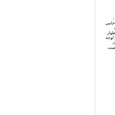
،
حامي.
طوار
 لوحة
ك
قضيب