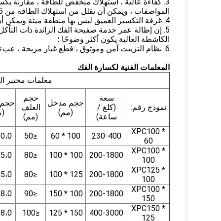
المواصفات ، ويمكن أن تقلل من استهلاك الطاقة من 15 ٪ -20 ٪.
4. غرفة التكسير العميق ليس بها منطقة ميتة ويمكن أن تزيد من قدرة التغذية و القدرة الإنتاجية ؛
الكاشطة العالية يكون أكثر وضوحًا ؛
6. نظام التزييت آمن وموثوق ، قطع غيار مريحة ، عبء عمل الصيانة صغير.
المعلمات الفنية لكسارة الفك
معلمات مختبر ا
سعة
حجم
حجم مدخل
حجم ا
نموذج رقم:
(كلغ /
العلف
(مم)
(م
ساعة)
(مم)
XPC100 *
10،0
≤50
100 * 60
230-400
60
XPC100 *
25،0
≤80
100 * 100
200-1800
100
XPC125 *
25،0
≤80
125 * 100
200-1800
100
XPC100 *
38،0
≤90
100 * 150
200-1800
150
XPC150 *
38،0
≤100
150 * 125
400-3000
125