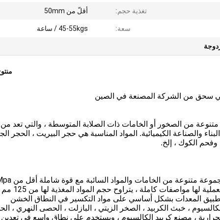
تغذية حجم:
أقلّ من 50mm
سعة:
45-55kgs / ساعة
دوجة
منتو
وعة من الصخور أو الخامات ذات الصلابة المتوسطة ، والتي تعد من 
ناء والصناعة الكيميائية.
المواد المناسبة هي حجر البيريت ، الحجر الج
وفحم الكوك ، إلخ.
كسارة الفك المعملية تستخدم بشكل رئيسي لسحق م
في الحبيبات الوسطى. سلسلة PE من كسارة الفك المعملية لها مواصفات
يتم تطبيق المعدات بشكل أساسي على مواد التكسير في النطاق الخشن
السيوم ، خبث الكربيد ، الصخر الزيتي ، البازلت ، الحصى النهري ، الح
الحرارية ، مصنع كربيد الكالسيوم ، ويستخدم على نطاق واسع في تعدين