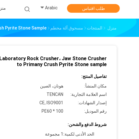
Arabic
منز
طلب اقتباس
منزل
المنتجات
مسحوق آلة محطم
sh Pyrite Stone Sample
 Laboratory Rock Crusher، Jaw Stone Crusher
to Primany Crush Pyrite Stone sample
تفاصيل المنتج:
مكان المنشأ:
هونان، الصين
اسم العلامة التجارية:
TENCAN
إصدار الشهادات:
CE, ISO9001
رقم الموديل:
PE60 * 100
شروط الدفع والشحن:
الحد الأدنى لكمية:
1 مجموعة