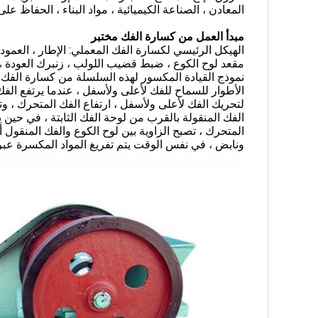
المعادن ، الصناعة الكيميائية ، مواد البناء ، الحفاظ عل
مبدأ العمل من كسارة الفك مختبر
الهيكل الرئيسي لكسارة الفك المعملي: الإطار ، العمود غر
مقعد لوح الكوع ، ضبط قضيب اللولب ، زنبرك العودة ، ا
نموذج القيادة المكسور لهذه السلسلة من كسارة الفك 
الأطوار للسماح للفك لأعلى ولأسفل ، عندما يرتفع الفك
لتحريك الفك لأعلى ولأسفل ، ارتفاع الفك المتحرك ، وتص
الفك المنقولة بالقرب من لوحة الفك الثابتة ، في ح
المتحرك ، تصبح الزاوية بين لوح الكوع والفك المنقول
ونابض ، في نفس الوقت يتم تفريغ المواد المكسرة عبر