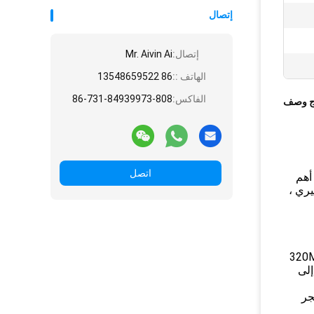
إتصال
إتصال:
Mr. Aivin Ai
الهاتف ::
86 13548659522
الفاكس:
86-731-84939973-808
ج وصف
اتصل
أهم
يري ،
جموعة متنوعة من الخامات والمواد السائبة مع قوة شاملة أقل من 320Mpa
 كاملة ، يتراوح حجم المواد المغذية لها من 125 مم إلى
جر