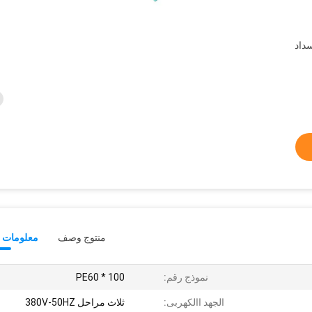
سداد
منتوج وصف
معلومات ت
نموذج رقم:
PE60 * 100
الجهد االكهربى:
ثلاث مراحل 380V-50HZ