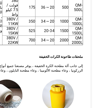
380
لل
QM-
فولت /
175
20 ~ 36
500
نا
500L
7.5 كيلو
ال
واط
380V /
QM-
1000
20 ~ 34
350
اك
11KW
1000L
ال
380V /
QM-
وغ
525
20-34
1500
15KW
1500L
380V /
QM-
700
20 ~ 34
2000
22KW
2000L
ملحقات طاحونة الكرات الخفيفة
إلى جانب آلة مطحنة الكرة الخفيفة ، يوفر مصنعنا جميع أنواع
الزركونيا ، وعاء مطحنة الألومينا ، وعاء مطحنة النايلون ، وعاء مطحنة PU ، وعاء مطحنة التنغستن ، وعاء طاحونة السيراميك ال