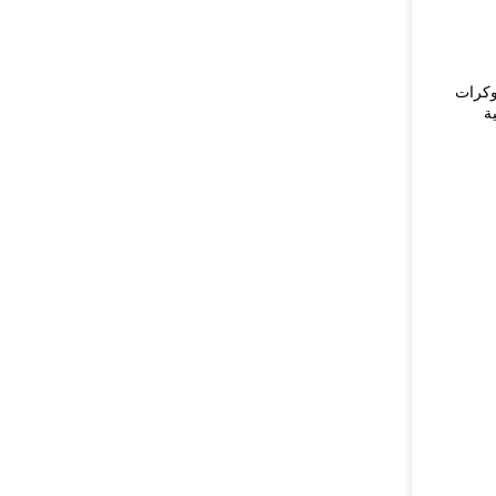
 وكرات
ة