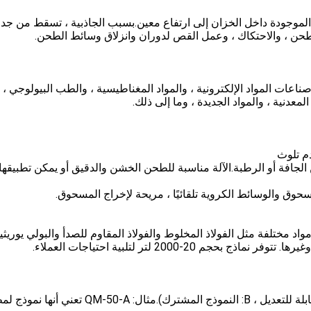
الموجودة داخل الخزان إلى ارتفاع معين.بسبب الجاذبية ، تسقط من جدا
الطحن ، والاحتكاك ، وعمل القص لدوران وانزلاق وسائط الطحن.
عات المواد الإلكترونية ، والمواد المغناطيسية ، والطب البيولوجي ،
عدنية ، والمواد الجديدة ، وما إلى ذلك.
الجافة أو الرطبة.الآلة مناسبة للطحن الخشن والدقيق أو يمكن تطبيقها أ
اد مختلفة مثل الفولاذ المخلوط والفولاذ المقاوم للصدأ والبولي يوريثي
20-2000 لتر لتلبية احتياجات العملاء.
1. نموذج التعليمات: QM- (الحجم) - (A: تعني السرعة قابلة للتعديل ، B: النموذج المشترك).مثال: -50-A