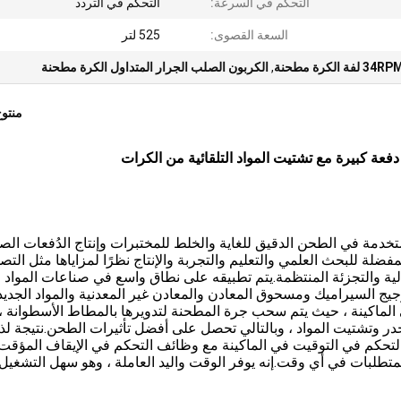
التحكم في السرعة:
التحكم في التردد
السعة القصوى:
525 لتر
34R لفة الكرة مطحنة
,
الكربون الصلب الجرار المتداول الكرة مطحنة
منتو
مة في الطحن الدقيق للغاية والخلط للمختبرات وإنتاج الدُفعات الصغ
مفضلة للبحث العلمي والتعليم والتجربة والإنتاج نظرًا لمزاياها مثل التص
لية والتجزئة المنتظمة.يتم تطبيقه على نطاق واسع في صناعات المواد
جيج السيراميك ومسحوق المعادن والمعادن غير المعدنية والمواد الجديد
 الماكينة ، حيث يتم سحب جرة المطحنة لتدويرها بالمطاط الأسطوانة ،
ر وتشتيت المواد ، وبالتالي تحصل على أفضل تأثيرات الطحن.نتيجة لذل
لتحكم في التوقيت في الماكينة مع وظائف التحكم في الإيقاف المؤقت
تطلبات في أي وقت.إنه يوفر الوقت واليد العاملة ، وهو سهل التشغيل.