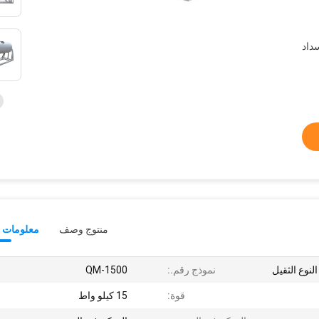
سداد
منتوج وصف
معلومات ت
لنوع الثقيل
نموذج رقم.:
QM-1500
قوة:
15 كيلو واط