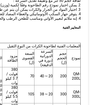
لفافة حجم 50 لتر مع وظيفة تعديل السرعة ؛
2. يمكن اختيار نموذج رقم الطاحونة وفقًا لكمية (وزن) مواد الطحن ؛
3. اختيار المواد من الجرار والكرات يمكن أن يتم عن طريق خاصية المواد ؛
4. يتوفر جهاز السكب الأوتوماتيكي والغطاء المضاد للغبار من أجل خيارك.
4. إنه ملائم لتغيير الأواني ومناسب للطحن الرطب والجاف.
المعايير الفنية
المعلمات الفنية لطاحونة الكرات من النوع الثقيل
السرعة
حجم
السعة
الدورانية
مزود
نموذج
الحجم
القصوى
ال
(دورة في
الطاقة
(ل)
(ل)
الدقيقة)
380
QM-
فولت /
70
20 ~ 40
200
200L
3.7 كيلو
ال
وات
ال
380
ال
QM-
فولت /
105
20 ~ 38
300
ال
300L
5.5 كيلو
،
وات
بط