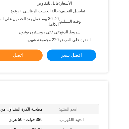
الأسعار:
قابل للتفاوض
تفاصيل التغليف:
حالة الخشب الرقائقي + رغوة
30-40 يوم عمل بعد الحصول على ال
وقت التسليم:
الكامل
شروط الدفع:
تي / تي ، ويسترن يونيون
القدرة على العرض:
220 مجموعة شهريا
افضل سعر
اتصل
اسم المنتج:
مطحنة الكرة المتداول من ا
الجهد االكهربى:
380 فولت - 50 هرتز