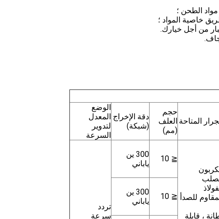
الوضع
حجم
دقة الإخراج
المعدل
جرار المتاحة
العلف
(شبكة)
لتدوير
(مم)
السرعة
300 ين
≦ 10
ياباني
كربون
صلب
فولاذ
300 ين
≦ 10
مقاوم للصدأ
ياباني
تردد
انة ، قابلة
سرعة