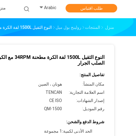
Arabic
منز
طلب اقتباس
منزل
المنتجات
رولينج بول ميل
النوع الثقيل 1500L لفة الكرة مطحنة 34RPM مع الكربون الصلب الجرار
النوع الثقيل 1500L لفة الكرة مطح
الصلب الجرار
تفاصيل المنتج:
مكان المنشأ:
هونان ، الصين
اسم العلامة التجارية:
TENCAN
إصدار الشهادات:
CE ISO
رقم الموديل:
QM-1500
شروط الدفع والشحن:
الحد الأدنى لكمية:
1 مجموعة