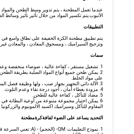
عندما تعمل المطحنة ، يتم تدوير وسط الطحن والمواد 
الأنبوب.يتم تكسير المواد من خلال تأثير تأثير وسائط 
التطبيقات
يتم تطبيق مطحنة الكرة الخفيفة على نطاق واسع في صنا
وتزجيج السيراميك ، ومسحوق المعادن ، والمعادن غير الم
سمات
1. تشغيل مستقر ، كفاءة عالية ، ضوضاء منخفضة وعدم تلوث
2. يمكن طحن جميع أنواع المواد الصلبة بطريقة الطحن 
على مواد الخلط.
3. الآلة ذاتي التجهيز بجهاز صب ، ولها وظيفة فصل المسحوق والوسائط الكروية تلقائيًا ، مريحة لإخراج المسحوق.
4. مزودة بغطاء أمان ، أجود درجة نقاء وعدم التلوث.
5. مضاد للتآكل ، كفاءة عالية للطحن.
6. يمكن اختيار مجموعة متنوعة من أوعية البطانة في مو
المقاوم للتآكل وسيراميك اكسيد الالمونيوم والزركونيا وغيرها. تتوفر نماذج بحجم 
التحديد يساعد على الضوء
لفافة
كرة
مطحنة