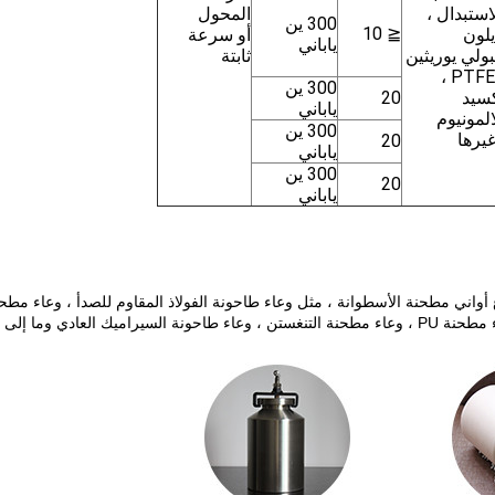
استبدال ،
المحول
300 ين
≦ 10
يلون
أو سرعة
ياباني
بولي يوريثين
ثابتة
، PTFE ،
300 ين
سيد
20
ياباني
المونيوم
300 ين
يرها
20
ياباني
300 ين
20
ياباني
 أواني مطحنة الأسطوانة ، مثل وعاء طاحونة الفولاذ المقاوم للصدأ ، وعاء مطح
عادي وما إلى ذلك.