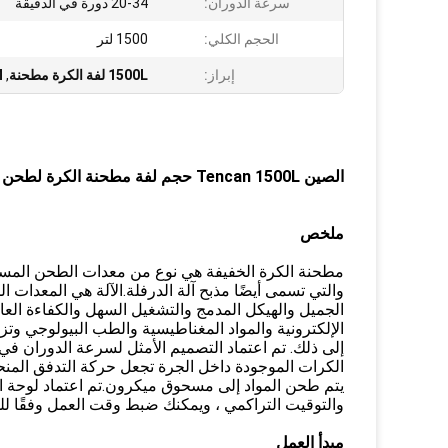
سرعة الدوران:
20-34 دورة في الدقيقة
الحجم الكلي:
1500 لتر
إبراز:
1500L لفة الكرة مطحنة
,
PM
الصين Tencan 1500L حجم لفة مطحنة الكرة لطحن دفعة كبيرة مع تشتيت المواد التلقائية من الكرات
ملخص
مطحنة الكرة الخفيفة هي نوع من معدات الطحن المستخد
والتي تسمى أيضًا مذبح آلة الدرفلة.الآلة هي المعدات ال
الجميل والهيكل المدمج والتشغيل السهل والكفاءة العا
الإلكترونية والمواد المغناطيسية والطب البيولوجي وتز
إلى ذلك. تم اعتماد التصميم الأمثل لسرعة الدوران في
الكرات الموجودة داخل الجرة تجعل حركة التدفق المنحد
يتم طحن المواد إلى مسحوق ميكرون.تم اعتماد لوحة ا
والتوقيت التراكمي ، ويمكنك ضبط وقت العمل وفقًا للم
مبدأ العمل