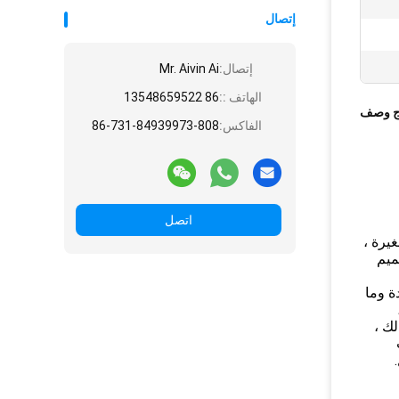
إتصال
إتصال:
Mr. Aivin Ai
الهاتف ::
86 13548659522
ج وصف
الفاكس:
86-731-84939973-808
اتصل
يرة ،
ميم
ة وما
ك ،