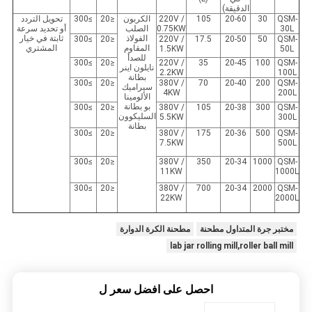
الدقيقة)
QSM-
30
20-60
105
220V /
الكربون
≤20
≥300
تحويل التردد
30L
0.75KW
الصلب
أو تحديد سرعة
الفولاذ
ثابتة في خيار
≥300
≤20
220V /
17.5
20-50
50
QSM-
المقاوم
المشتري
1.5KW
50L
للصدأ
≥300
≤20
220V /
35
20-45
100
QSM-
نايلون اينر
2.2KW
100L
بطانة
≥300
≤20
380V /
70
20-40
200
QSM-
سيراميك
4KW
200L
الألومينا
بو بطانة
≥300
≤20
380V /
105
20-38
300
QSM-
السليكوون
5.5KW
300L
بطانة
≥300
≤20
380V /
175
20-36
500
QSM-
7.5KW
500L
≥300
≤20
380V /
350
20-34
1000
QSM-
11KW
1000L
≥300
≤20
380V /
700
20-34
2000
QSM-
22KW
2000L
مختبر جرة المتداول مطحنة
مطحنة الكرة الدوارة
lab jar rolling mill,roller ball mill
احصل على افضل سعر ل