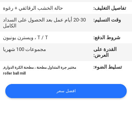
تفاصيل التغليف:
حالة الخشب الرقائقي + رغوة
مراقبة
وقت التسليم:
20-30 أيام عمل بعد الحصول على السداد
الجودة
الكامل
شروط الدفع:
T / T ، ويسترن يونيون
اتصل
القدرة على
مجموعات 100 شهريا
بنا
العرض:
تسليط الضوء:
,
مختبر جرة المتداول مطحنة ، مطحنة الكرة الدوارة
أخبار
roller ball mill
BLOG
افضل سعر
اطلب
اقتباس