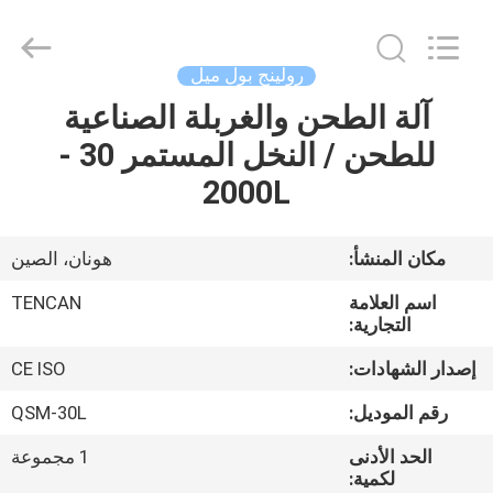
Tianchuang
Powder
Technology
Co.,
Ltd.
رولينج بول ميل
All
Rights
آلة الطحن والغربلة الصناعية
منزل،
Reserved.
للطحن / النخل المستمر 30 -
بيت
2000L
منتجات
مكان المنشأ:
هونان، الصين
معلومات
اسم العلامة
TENCAN
عنا
التجارية:
إصدار الشهادات:
CE ISO
جولة
رقم الموديل:
QSM-30L
في
الحد الأدنى
1 مجموعة
المعمل
لكمية: