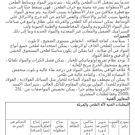
عندما يتم تشغيل آلات الطحن والغربلة ، يتم تدوير المواد ووسائط الطحن
في الأسطوانة بسرعة معينة مع خزان الطحن ، فهي تسقط جنبًا إلى جنب
مع قطرة مكافئ من جدار الأسطوانة بسبب الجاذبية. يتم سحق المواد
وقصها بسبب التأثير والاحتكاك والقص الناجم عن التدحرج والانزلاق على
الوسائط. يمكن استخدام آلة الطحن والغربلة على نطاق واسع في صناعات
مثل المواد الإلكترونية والمواد المغناطيسية والطبية الحيوية ولب
السيراميك الصقيل والمعادن غير المعدنية والمواد الجديدة وما إلى ذلك.
المميزات
1. بسلاسة ، كفاءة الطاقة ، انخفاض مستوى الضجيج ، لا تلوث ؛
2. مناسب للطحن الجاف أو الرطب ، يمكن استخدامه لطحن جميع أنواع
المواد في أي صلابة ، كما يمكن أن يكون مناسبًا لطحن المسحوق الخشن
أو الدقيق وخلط المواد.
3. يوجد نظام تفريغ أوتوماتيكي للخيار ، يمكن فصل الكرات والمواد تلقائيًا ،
وتفريغ مسحوق الخرج مريح للغاية ؛
4. غلافه الواقي يحافظ على المواد في درجة نقاء عالية و تلوث منخفض.
5. المضادة للارتداء ، وكفاءة عالية في طحن.
6. يمكن أن تصطف مع المواد المتاحة للخيار مثل السبائك الفولاذية ، الفولاذ
المقاوم للصدأ ، البولي يوريثان المقاوم للتآكل العالي ، سيراميك اكسيد
الالمونيوم ، الزركونيا وهلم جرا ، يمكن تخصيص المواصفات من 25L-
2500L وفقا لطلبات المشتري.
المعايير الفنية
المعلمات الفنية لآلة الطحن والغربلة
نموذج
الصوت
تدوير
ماكس
مزود
متاح
حجم
إنتاج
التحكم في
رقم:
(L)
السرعة
تحميل
الطاقة
طحن
العلف
الحبيبية
السرعة
(دورة
الحجم
اسطوانة
(مم)
(شبكة)
في
(L)