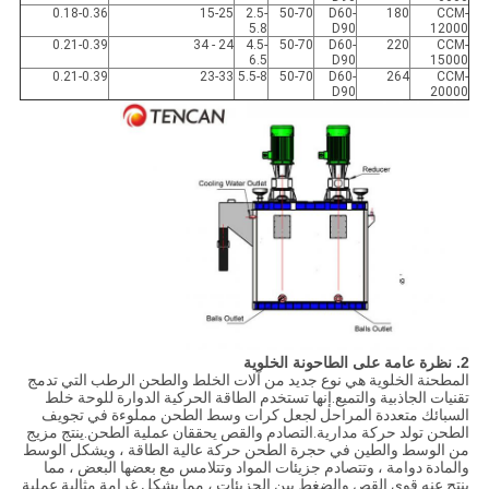
0.18-0.36
15-25
2.5-
50-70
D60-
180
CCM-
5.8
D90
12000
0.21-0.39
24 - 34
4.5-
50-70
D60-
220
CCM-
6.5
D90
15000
0.21-0.39
23-33
5.5-8
50-70
D60-
264
CCM-
D90
20000
2. نظرة عامة على الطاحونة الخلوية
المطحنة الخلوية هي نوع جديد من آلات الخلط والطحن الرطب التي تدمج
تقنيات الجاذبية والتميع.إنها تستخدم الطاقة الحركية الدوارة للوحة خلط
السبائك متعددة المراحل لجعل كرات وسط الطحن مملوءة في تجويف
الطحن تولد حركة مدارية.التصادم والقص يحققان عملية الطحن.ينتج مزيج
من الوسط والطين في حجرة الطحن حركة عالية الطاقة ، ويشكل الوسط
والمادة دوامة ، وتتصادم جزيئات المواد وتتلامس مع بعضها البعض ، مما
ينتج عنه قوى القص والضغط بين الجزيئات ، مما يشكل غرامة مثالية عملية