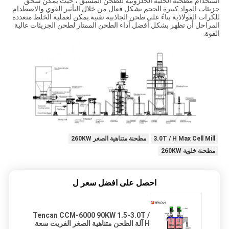
استخدام مطحنة الخلية الحلزونية للطحن المسبق ، حيث يمكن سحق
جزيئات المواد كبيرة الحجم بشكل فعال من خلال التأثير القوي والاصطدام
للكرات الفولاذية بناءً على طحن الجاذبية تقنية.يمكن لعملية الخلط متعددة
المراحل أن تظهر بشكل أفضل أداء الطحن الممتاز لطحن الجزيئات عالية
القوة.
3.0T / H Max Cell Mill
مطحنة متناهية الصغر 260KW
مطحنة خلوية 260KW
احصل على افضل سعر ل
Tencan CCM-6000 90KW 1.5-3.0T /
H آلة الطحن متناهية الصغر الفريت سعة