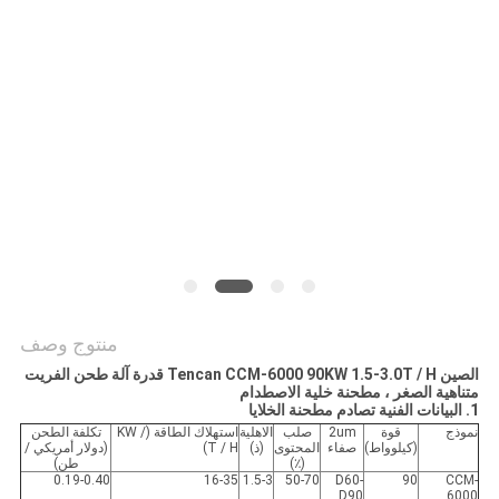
خريطة
الموقع
سياسة
الخصوصية
منتوج وصف
الصين Tencan CCM-6000 90KW 1.5-3.0T / H قدرة آلة طحن الفريت
متناهية الصغر ، مطحنة خلية الاصطدام
1. البيانات الفنية
تصادم مطحنة الخلايا
نموذج
قوة
2um
صلب
الاهلية
استهلاك الطاقة (KW /
تكلفة الطحن
(كيلوواط)
صفاء
المحتوى
(ذ)
T / H)
(دولار أمريكي /
(٪)
طن)
0.19-0.40
16-35
1.5-3
50-70
D60-
90
CCM-
D90
6000