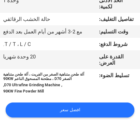
الحد الأدنى
وحدة 1
لكمية:
مراقبة
تفاصيل التغليف:
حالة الخشب الرقائقي
الجودة
وقت التسليم:
مع 2-3 أشهر من أيام العمل بعد الدفع
اتصل
شروط الدفع:
T / T ، L / C.
بنا
القدرة على
20 وحدة شهريا
العرض:
أخبار
تسليط الضوء:
آلة طحن متناهية الصغر من الفريت ، آلة طحن متناهية
الصغر D70 ، مطحنة المسحوق الناعم 90KW
,
,
D70 Ultrafine Grinding Machine
90KW Fine Powder Mill
BLOG
افضل سعر
اطلب
اقتباس