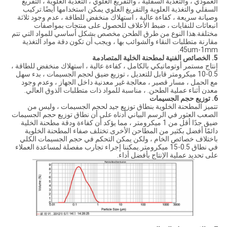
العمودي ، والتغذية السفلية ، والتفريغ العلوي ، التغذية العلوية ، التفريغ
السفلي والتغذية العلوية والتفريغ العلوي يمكن استخدامها أيضًا.تركيب
وصيانة سريعة ، كفاءة عالية ، استهلاك منخفض للطاقة ، عدم وجود ثلاثة
انبعاثات للنفايات ، ضبط الأعلاف للحصول على منتجات بمواصفات
مختلفة.هذا النوع من طرق الطحن مخصص بشكل أساسي للمواد التي تتم
مقارنة متطلبات النقاء والشوائب بها ، ويجب أن تكون دقة مواد التغذية
45um-1mm.
5. الخصائص الفنية لمطحنة الخلية المتصادمة
إنتاج مستمر أوتوماتيكي بالكامل ، كفاءة عالية ، استهلاك منخفض للطاقة ،
0.5-10 ميكرومتر قابل للتعديل ، توزيع ضيق لحجم الجسيمات ، بدء سهل
مع الحمل ، مسار قصير ، معالجة غير معدنية داخل الجهاز ، وعدم وجود
معدن أثناء عملية الطحن. ، مناسبة للمواد ذات متطلبات الذوق العالي.
6. توزيع حجم الجسيمات
تتميز المطحنة الخلوية بنطاق توزيع جيد لحجم الجسيمات ، وليس من
الصعب العثور في الرسم البياني أدناه على أن نطاق توزيع حجم الجسيمات
ضيق جدًا أقل من 1 ميكرومتر ، مما يؤكد أن كفاءة ودقة مطحنة الخلية
دائمًا أفضل بكثير من المطاحن الأخرى.تختلف صفاء المطحنة الخلوية
باختلاف خصائص الخام ، ولكن يمكن التحكم في حجم الجسيمات الكلي
في نطاق 0.5-15 ميكرومتر.يمكننا إجراء تجارب مفصلة لمساعدة العملاء
على تحديد عملية الإنتاج بأفضل أداء.