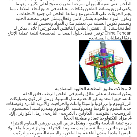
الطحن.تعني تقنية التميع أن سرعة التحريك تصبح أعلى بكثير ، وهو ما
يكفي لتوزيع وسائط الطحن بكثافات مختلفة في جميع أنحاء الملاط ، مما
يجبر الجزيئات على التلامس مع وسائط الطحن في جميع الاتجاهات ،
وتكون المواد مطحونة بشكل كامل وفعال.يتمثل جوهر مطحنة الخلية
وتصميم تكوين العملية في تعظيم مذاق المواد وتحسين كفاءة
الطاقة.استنادًا إلى تقنيتي الطحن الفائقتين المذكورتين أعلاه ، يمكن لـ
China Tencan توفير أفضل حلول المعدات المخصصة لتلبية عملية الإنتاج
وفقًا لمتطلبات المستخدم.
3. مجالات تطبيق المطحنة الخلوية المتصادمة
يمكن استخدامه على نطاق واسع في الطحن الرطب فائق الدقة
للمساحيق المعدنية غير المعدنية مثل السيليكا ورمل الزركون وسيليكات
الزركونيوم والزركونيا والميكا والتلك والجرافيت والأتربة النادرة وفوسفات
حديد الليثيوم والألومينا وهيدروكسيد الألومنيوم وهيدروكسيد المغنيسيوم ،
البروسيت ، البنتونيت ، الكاولين ، الكبريت ، الباريت ، رمل الكوارتز ، إلخ.
4. مزايا التكنولوجيا
تصادم مطحنة الخلايا
دمج تقنية الجاذبية والتميع ، وهيكل قرص البولي يوريثين المقاوم للاهتراء
على مرحلتين ، وبطانة سيراميك مقاومة للاهتراء ، وجهاز تبريد بالماء ، ولا
تلمس المادة المعدن أثناء عملية الطحن ، والبصمة الصغيرة ، والتركيب