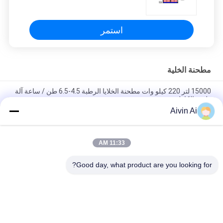
1.5-3.0T / H ، مطحنة خلية الاصطدام
استمر
مطحنة الخلية
15000 لتر 220 كيلو وات مطحنة الخلايا الرطبة 4.5-6.5 طن / ساعة آلة
طحن الكاولين
Aivin Ai
معدات تعديل سطح مطحنة خلية النحل والحجر الجيري والرخام
والكالسيت الجاف
11:33 AM
30KW ميكا ، التلك ، مطحنة الكرة الجرافيت المحرض العمودي مسحوق
العشاء التوربينات الطحن الرطب
Good day, what product are you looking for?
فئات شعبية
جميع
مطحنة الكرة الكوكبية
مختبر الكرة مطحنة