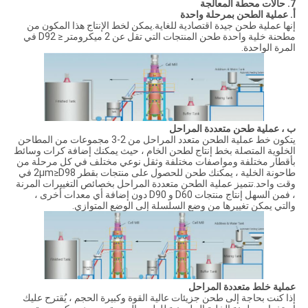
7. حالات محطة المعالجة
أ. عملية الطحن بمرحلة واحدة
إنها عملية طحن جيدة اقتصادية للغاية.يمكن لخط الإنتاج هذا المكون من
مطحنة خلية واحدة طحن المنتجات التي تقل عن 2 ميكرومتر ≤ D92 في
المرة الواحدة.
ب ، عملية طحن متعددة المراحل
يتكون خط عملية الطحن متعدد المراحل من 2-3 مجموعات من المطاحن
الخلوية المتصلة بخط إنتاج لطحن الخام ، حيث يمكنك إضافة كرات وسائط
بأقطار مختلفة ومواصفات مختلفة وثقل نوعي مختلف في كل مرحلة من
طاحونة الخلية ، يمكنك طحن للحصول على منتجات بقطر 2μm≥D98 في
وقت واحد.تتميز عملية الطحن متعددة المراحل بخصائص التغييرات المرنة
، فمن السهل إنتاج منتجات D60 و D90 دون إضافة أي معدات أخرى ،
والتي يمكن تغييرها من وضع السلسلة إلى الوضع المتوازي.
عملية خلط متعددة المراحل
إذا كنت بحاجة إلى طحن جزيئات عالية القوة وكبيرة الحجم ، يُقترح عليك