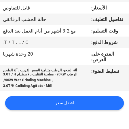
الأسعار:
قابل للتفاوض
مراقبة
تفاصيل التغليف:
حالة الخشب الرقائقي
الجودة
وقت التسليم:
مع 2-3 أشهر من أيام العمل بعد الدفع
اتصل
شروط الدفع:
T / T ، L / C.
بنا
القدرة على
20 وحدة شهريا
العرض:
أخبار
تسليط الضوء:
آلة الطحن الرطب متناهية الصغر الفريت ، آلة الطحن
الرطب 90KW ، مطحنة التقليب بالاصطدام 3.0T / H
,
,
90KW Wet Grinding Machine
3.0T/H Colliding Agitator Mill
BLOG
افضل سعر
اطلب
اقتباس