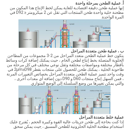
أ. عملية الطحن بمرحلة واحدة
إنها عملية طحن دقيقة اقتصادية للغاية.يمكن لخط الإنتاج هذا المكون من
مطحنة خلية واحدة طحن المنتجات التي تقل عن 2 ميكرومتر ≤ D92 في
المرة الواحدة.
ب ، عملية طحن متعددة المراحل
يتكون خط عملية الطحن متعدد المراحل من 2-3 مجموعات من المطاحن
الخلوية المتصلة بخط إنتاج لطحن الخام ، حيث يمكنك إضافة كرات وسائط
بأقطار مختلفة ومواصفات مختلفة وثقل نوعي مختلف في كل مرحلة من
طاحونة الخلية ، يمكنك طحن للحصول على منتجات بقطر 2μm≥D98 في
وقت واحد.تتميز عملية الطحن متعددة المراحل بخصائص التغييرات المرنة
، فمن السهل إنتاج منتجات D60 و D90 دون إضافة أي معدات أخرى ،
والتي يمكن تغييرها من وضع السلسلة إلى الوضع المتوازي.
عملية خلط متعددة المراحل
إذا كنت بحاجة إلى طحن جزيئات عالية القوة وكبيرة الحجم ، يُقترح عليك
استخدام مطحنة الخلية الحلزونية للطحن المسبق ، حيث يمكن سحق