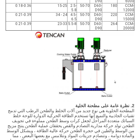
D90
6000
0.18-0.36
15-25
2.5-
50-70
D60-
180
CCM-
5.8
D90
12000
0.21-0.39
24 - 34
4.5-
50-70
D60-
220
CCM-
6.5
D90
15000
0.21-0.39
23-33
5.5-8
50-70
D60-
264
CCM-
D90
20000
2. نظرة عامة على مطحنة الخلية
المطحنة الخلوية هي نوع جديد من آلات الخلط والطحن الرطب التي تدمج
تقنيات الجاذبية والتميع.إنها تستخدم الطاقة الحركية الدوارة للوحة خلط
السبائك متعددة المراحل لجعل كرات وسط الطحن مملوءة في تجويف
الطحن تولد حركة مدارية.التصادم والقص يحققان عملية الطحن.ينتج مزيج
من الوسط والطين في حجرة الطحن حركة عالية الطاقة ، ويشكل الوسط
والمادة دوامة ، وتتصادم جزيئات المواد وتتلامس مع بعضها البعض ، مما