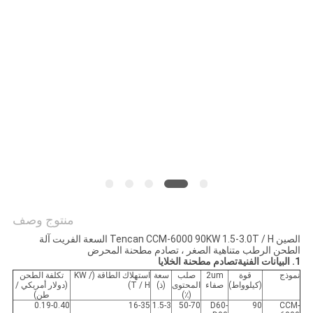
خريطة
الموقع
سياسة
الخصوصية
منتوج وصف
الصين Tencan CCM-6000 90KW 1.5-3.0T / H السعة الفريت آلة
الطحن الرطب متناهية الصغر ، تصادم مطحنة المحرض
1. البيانات الفنية
تصادم مطحنة الخلايا
نموذج
قوة
2um
صلب
سعة
استهلاك الطاقة (KW /
تكلفة الطحن
(كيلوواط)
صفاء
المحتوى
(ذ)
T / H)
(دولار أمريكي /
(٪)
طن)
0.19-0.40
16-35
1.5-3
50-70
D60-
90
CCM-