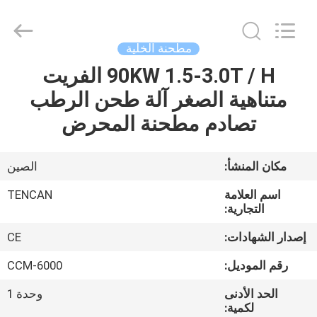
Tianchuang
Powder
Technology
Co.,
Ltd.
مطحنة الخلية
All
Rights
90KW 1.5-3.0T / H الفريت
منزل،
Reserved.
متناهية الصغر آلة طحن الرطب
بيت
تصادم مطحنة المحرض
منتجات
مكان المنشأ:
الصين
معلومات
اسم العلامة
TENCAN
عنا
التجارية:
إصدار الشهادات:
CE
جولة
رقم الموديل:
CCM-6000
في
الحد الأدنى
وحدة 1
المعمل
لكمية: