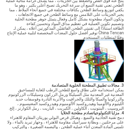
ينتج عنه قوى القص والضغط بين الجزيئات ، مما يشكل غرامة مثالية عملية
الطحن.تعني تقنية التميع أن سرعة التحريك تصبح أعلى بكثير ، وهو ما
يكفي لتوزيع وسائط الطحن بكثافات مختلفة في جميع أنحاء الملاط ، مما
يجبر الجزيئات على التلامس مع وسائط الطحن في جميع الاتجاهات ،
وتكون المواد مطحونة بشكل كامل وفعال.يتمثل جوهر مطحنة الخلية
وتصميم تكوين العملية في تعظيم مذاق المواد وتحسين كفاءة
الطاقة.استنادًا إلى تقنيتي الطحن الفائقتيْن المذكورتين أعلاه ، يمكن لـ
China Tencan توفير أفضل حلول المعدات المخصصة لتلبية عملية الإنتاج
وفقًا لمتطلبات المستخدم.
3. مجالات تطبيق المطحنة الخلوية المتصادمة
يمكن استخدامه على نطاق واسع للطحن الرطب للغاية للمساحيق
المعدنية غير المعدنية مثل السيليكا ورمل الزركون وسيليكات الزركونيوم
والزركونيا والميكا والتلك والجرافيت والأتربة النادرة وفوسفات حديد
الليثيوم والألومينا وهيدروكسيد الألومنيوم وهيدروكسيد المغنيسيوم ،
البروسيت ، البنتونيت ، الكاولين ، الكبريت ، الباريت ، رمل الكوارتز ، إلخ.
4. مزايا التكنولوجيا
تصادم مطحنة الخلايا
دمج تقنية الجاذبية والتميع ، وهيكل قرص البولي يوريثان المقاوم للاهتراء
على مرحلتين ، وبطانة سيراميك مقاومة للاهتراء ، وجهاز تبريد بالماء ، ولا
تلمس المادة المعدن أثناء عملية الطحن ، والبصمة الصغيرة ، والتركيب