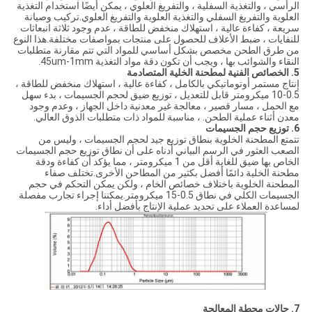
الرأسي ، والتغذية السفلية ، والتفريغ العلوي ، يمكن أيضًا استخدام التغذية
العلوية والتفريغ السفلي والتغذية العلوية والتفريغ العلوي.تركيب وصيانة
سريعة ، كفاءة عالية ، استهلاك منخفض للطاقة ، عدم وجود ثلاثة انبعاثات
للنفايات ، ضبط الأعلاف للحصول على منتجات بمواصفات مختلفة.هذا النوع
من طرق الطحن مخصص بشكل أساسي للمواد التي تتم مقارنة متطلبات
النقاء والشوائب بها ، ويجب أن تكون دقة مواد التغذية 45um-1mm.
5. الخصائص الفنية لمطحنة الخلية المتصادمة
إنتاج مستمر أوتوماتيكي بالكامل ، كفاءة عالية ، استهلاك منخفض للطاقة ،
0.5-10 ميكرومتر قابل للتعديل ، توزيع ضيق لحجم الجسيمات ، بدء سهل
مع الحمل ، مسار قصير ، معالجة غير معدنية داخل الجهاز ، وعدم وجود
معدن أثناء عملية الطحن. ، مناسبة للمواد ذات متطلبات الذوق العالي.
6. توزيع حجم الجسيمات
تتمتع المطحنة الخلوية بنطاق توزيع جيد لحجم الجسيمات ، وليس من
الصعب العثور في الرسم البياني أدناه على أن نطاق توزيع حجم الجسيمات
الخاص بها ضيق للغاية أقل من 1 ميكرومتر ، مما يؤكد أن كفاءة ودقة
مطحنة الخلية دائمًا أفضل بكثير من المطاحن الأخرى.تختلف صفاء
المطحنة الخلوية باختلاف خصائص الخام ، ولكن يمكن التحكم في حجم
الجسيمات الكلي في نطاق 0.5-15 ميكرومتر.يمكننا إجراء تجارب مفصلة
لمساعدة العملاء على تحديد عملية الإنتاج بأفضل أداء.
7. حالات محطة المعالجة