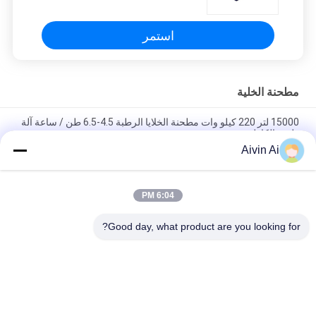
استمر
مطحنة الخلية
15000 لتر 220 كيلو وات مطحنة الخلايا الرطبة 4.5-6.5 طن / ساعة آلة
طحن الكاولين
Aivin Ai
معدات تعديل سطح مطحنة خلية النحل والحجر الجيري والرخام
والكالسيت الجاف
6:04 PM
30KW ميكا ، التلك ، مطحنة الكرة الجرافيت المحرض العمودي مسحوق
العشاء التوربينات الطحن الرطب
Good day, what product are you looking for?
فئات شعبية
جميع
مطحنة الكرة الكوكبية
مختبر الكرة مطحنة