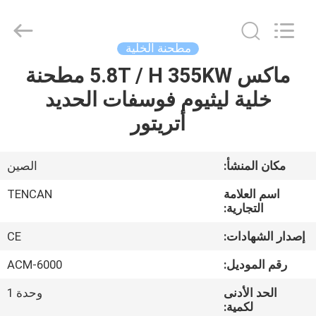
Tianchuang
Powder
Technology
Co.,
Ltd.
مطحنة الخلية
All
Rights
ماكس 5.8T / H 355KW مطحنة
منزل،
Reserved.
خلية ليثيوم فوسفات الحديد
بيت
أتريتور
منتجات
مكان المنشأ:
الصين
معلومات
اسم العلامة
TENCAN
عنا
التجارية:
إصدار الشهادات:
CE
جولة
رقم الموديل:
ACM-6000
في
الحد الأدنى
وحدة 1
المعمل
لكمية: