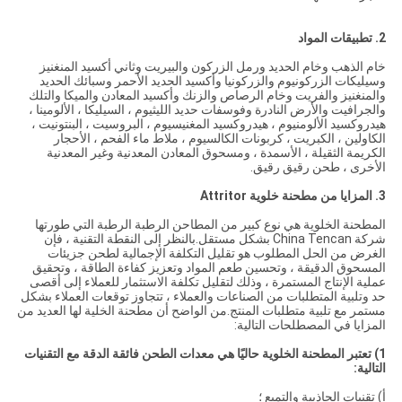
2. تطبيقات المواد
خام الذهب وخام الحديد ورمل الزركون والبيريت وثاني أكسيد المنغنيز
وسيليكات الزركونيوم والزركونيا وأكسيد الحديد الأحمر وسبائك الحديد
والمنغنيز والفريت وخام الرصاص والزنك وأكسيد المعادن والميكا والتلك
والجرافيت والأرض النادرة وفوسفات حديد الليثيوم ، السيليكا ، الألومينا ،
هيدروكسيد الألومنيوم ، هيدروكسيد المغنيسيوم ، البروسيت ، البنتونيت ،
الكاولين ، الكبريت ، كربونات الكالسيوم ، ملاط ​​ماء الفحم ، الأحجار
الكريمة الثقيلة ، الأسمدة ، ومسحوق المعادن المعدنية وغير المعدنية
الأخرى ، طحن رقيق رقيق.
3. المزايا
من مطحنة خلوية Attritor
المطحنة الخلوية هي نوع كبير من المطاحن الرطبة الرطبة التي طورتها
شركة China Tencan بشكل مستقل.بالنظر إلى النقطة التقنية ، فإن
الغرض من الحل المطلوب هو تقليل التكلفة الإجمالية لطحن جزيئات
المسحوق الدقيقة ، وتحسين طعم المواد وتعزيز كفاءة الطاقة ، وتحقيق
عملية الإنتاج المستمرة ، وذلك لتقليل تكلفة الاستثمار للعملاء إلى أقصى
حد وتلبية المتطلبات من الصناعات والعملاء ، تتجاوز توقعات العملاء بشكل
مستمر مع تلبية متطلبات المنتج.من الواضح أن مطحنة الخلية لها العديد من
المزايا في المصطلحات التالية:
1) تعتبر المطحنة الخلوية حاليًا هي معدات الطحن فائقة الدقة مع التقنيات
التالية:
أ) تقنيات الجاذبية والتميع ؛