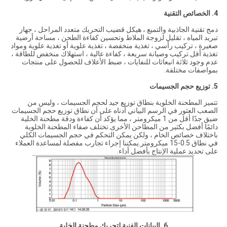
4. الخصائص التقنية
دمج تقنية الجاذبية والتميع ، هيكل قضيب التحريك متعدد المراحل ، جهاز
تبريد المياه ، تقليل لزوجة الملاط وتحسين كفاءة الطحن ، مساحة أرضية
صغيرة ، تركيب رأسي ، تغذية منخفضة ، تغذية علوية أو تغذية علوية ومواد
تغذية أقل.تركيب وصيانة سريعة ، كفاءة عالية ، استهلاك منخفض للطاقة ،
عدم وجود ثلاثة انبعاثات للنفايات ، ضبط الأعلاف للحصول على منتجات
بمواصفات مختلفة.
5. توزيع حجم الجسيمات
تتميز المطحنة الخلوية بنطاق توزيع جيد لحجم الجسيمات ، وليس من
الصعب العثور في الرسم البياني أدناه على أن نطاق توزيع حجم الجسيمات
ضيق جدًا أقل من 1 ميكرومتر ، مما يؤكد أن كفاءة ودقة مطحنة الخلية
دائمًا أفضل بكثير من المطاحن الأخرى.تختلف صفاء المطحنة الخلوية
باختلاف خصائص الخام ، ولكن يمكن التحكم في حجم الجسيمات الكلي
في نطاق 0.5-15 ميكرومتر.يمكننا إجراء تجارب مفصلة لمساعدة العملاء
على تحديد عملية الإنتاج بأفضل أداء.
6. البيانات الفنية
لتحريك مطحنة الخلية