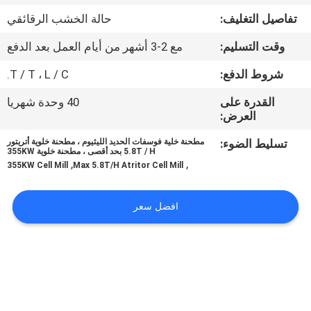
تفاصيل التغليف:
حالة الخشب الرقائقي
مراقبة
وقت التسليم:
مع 2-3 أشهر من أيام العمل بعد الدفع
الجودة
شروط الدفع:
T / T ، L / C.
اتصل
القدرة على
40 وحدة شهريا
العرض:
بنا
تسليط الضوء:
مطحنة خلية فوسفات الحديد الليثيوم ، مطحنة خلوية أتريتور
5.8T / H بحد أقصى ، مطحنة خلوية 355KW
,
,
أخبار
355KW Cell Mill
Max 5.8T/H Atritor Cell Mill
افضل سعر
BLOG
اطلب
اقتباس