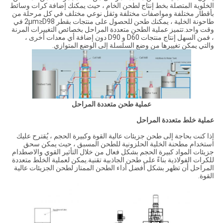
الخلوية المتصلة بخط إنتاج لطحن الخام ، حيث يمكنك إضافة كرات وسائط
بأقطار مختلفة ومواصفات مختلفة وثقل نوعي مختلف في كل مرحلة من
طاحونة الخلية ، يمكنك طحن للحصول على منتجات بقطر 2μm≥D98 في
وقت واحد.تتميز عملية الطحن متعددة المراحل بخصائص التغييرات المرنة
، فمن السهل إنتاج منتجات D60 و D90 دون إضافة أي معدات أخرى ،
والتي يمكن تغييرها من وضع السلسلة إلى الوضع المتوازي.
عملية طحن متعددة المراحل
عملية خلط متعددة المراحل
إذا كنت بحاجة إلى طحن جزيئات عالية القوة وكبيرة الحجم ، يُقترح عليك
استخدام مطحنة الخلية الحلزونية للطحن المسبق ، حيث يمكن سحق
جزيئات المواد كبيرة الحجم بشكل فعال من خلال التأثير القوي والاصطدام
للكرات الفولاذية بناءً على طحن الجاذبية تقنية.يمكن لعملية الخلط متعددة
المراحل أن تظهر بشكل أفضل أداء الطحن الممتاز لطحن الجزيئات عالية
القوة.