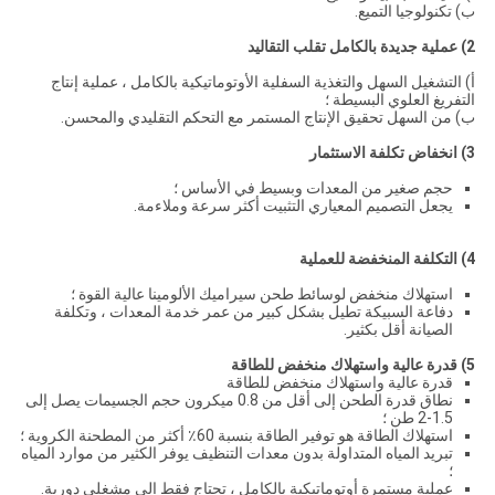
ب) تكنولوجيا التميع.
2) عملية جديدة بالكامل تقلب التقاليد
أ) التشغيل السهل والتغذية السفلية الأوتوماتيكية بالكامل ، عملية إنتاج
التفريغ العلوي البسيطة ؛
ب) من السهل تحقيق الإنتاج المستمر مع التحكم التقليدي والمحسن.
3) انخفاض تكلفة الاستثمار
حجم صغير من المعدات وبسيط في الأساس ؛
يجعل التصميم المعياري التثبيت أكثر سرعة وملاءمة.
4) التكلفة المنخفضة للعملية
استهلاك منخفض لوسائط طحن سيراميك الألومينا عالية القوة ؛
دفاعة السبيكة تطيل بشكل كبير من عمر خدمة المعدات ، وتكلفة
الصيانة أقل بكثير.
5) قدرة عالية واستهلاك منخفض للطاقة
قدرة عالية واستهلاك منخفض للطاقة
نطاق قدرة الطحن إلى أقل من 0.8 ميكرون حجم الجسيمات يصل إلى
1.5-2 طن ؛
استهلاك الطاقة هو توفير الطاقة بنسبة 60٪ أكثر من المطحنة الكروية ؛
تبريد المياه المتداولة بدون معدات التنظيف يوفر الكثير من موارد المياه
؛
عملية مستمرة أوتوماتيكية بالكامل ، تحتاج فقط إلى مشغلي دورية.