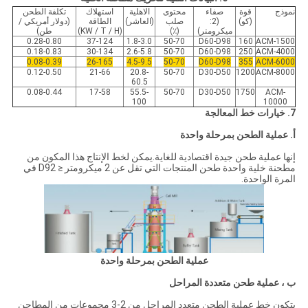
نموذج
قوة
صفاء
محتوى
الاهلية
استهلاك
تكلفة الطحن
(كو)
(2:
صلب
(العاشر)
الطاقة
(دولار أمريكي /
ميكرومتر)
(٪)
(KW / T / H)
طن)
0.28-0.80
37-124
1.8-3.0
50-70
D60-D98
160
ACM-1500
0.18-0.83
30-134
2.6-5.8
50-70
D60-D98
250
ACM-4000
0.08-0.39
26-165
4.5-9.5
50-70
D60-D98
355
ACM-6000
0.12-0.50
21-66
20.8-
50-70
D30-D50
1200
ACM-8000
60.5
0.08-0.44
17-58
55.5-
50-70
D30-D50
1750
ACM-
100
10000
7. خيارات خط المعالجة
أ. عملية الطحن بمرحلة واحدة
إنها عملية طحن جيدة اقتصادية للغاية.يمكن لخط الإنتاج هذا المكون من
مطحنة خلية واحدة طحن المنتجات التي تقل عن 2 ميكرومتر ≤ D92 في
المرة الواحدة.
عملية الطحن بمرحلة واحدة
ب ، عملية طحن متعددة المراحل
يتكون خط عملية الطحن متعدد المراحل من 2-3 مجموعات من المطاحن