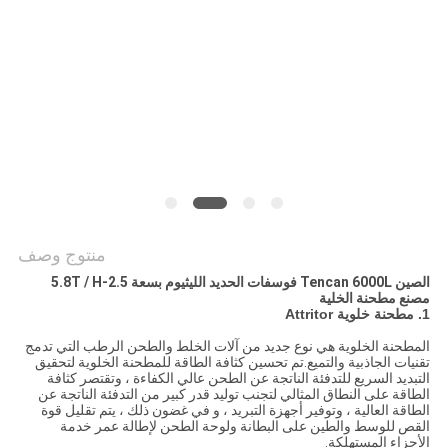
خريطة
الموقع
سياسة
الخصوصية
منتوج وصف
الصين Tencan 6000L فوسفات الحديد الليثيوم بسعة 2.5-5.8T / H
مصنع مطحنة الخلية
1. مطحنة خلوية Attritor
المطحنة الخلوية هي نوع جديد من آلات الخلط والطحن الرطب التي تدمج
تقنيات الجاذبية والتميع.تم تحسين كثافة الطاقة للمطحنة الخلوية لتحقيق
التبديد السريع للتدفئة الناتجة عن الطحن عالي الكفاءة ، وتقتصر كثافة
الطاقة على النطاق المثالي لتجنب توليد قدر كبير من التدفئة الناتجة عن
الطاقة العالية ، وتوفير أجهزة التبريد ، و في غضون ذلك ، يتم تقليل قوة
القص للوسط والطين على البطانة ولوحة الطحن لإطالة عمر خدمة
الأجزاء المستهلكة.