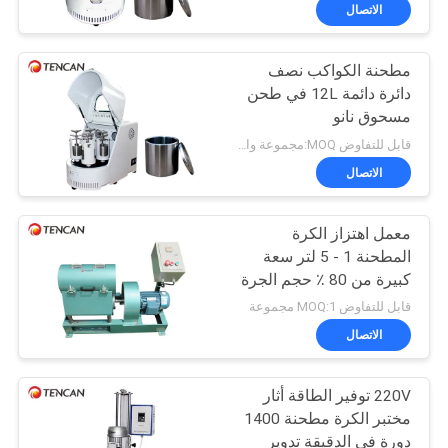
الاتصال
مراقبة
مطحنة الكواكب نصف
الجودة
118
دائرة دائمة 12L في طحن
مسحوق نانو
رولينج بول ميل
اتصل
قابل للتفاوض MOQ:مجموعة واحدة
بنا
الاتصال
معمل اهتزاز الكرة
أخبار
المطحنة 1 - 5 لتر سعة
كبيرة من 80 ٪ حجم الجرة
81
BLOG
وسترة المياه
قابل للتفاوض MOQ:1 مجموعة
الاتصال
مطحنة الكرة المقلوبة
اطلب
220V توفير الطاقة أثار
اقتباس
مختبر الكرة مطحنة 1400
دورة في الدقيقة تدوير