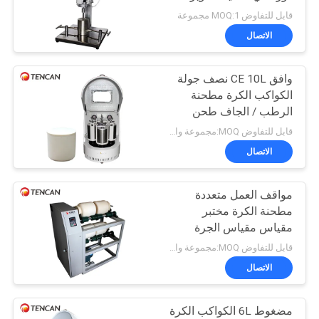
خريطة
سرعة منخفضة الضوضاء
قابل للتفاوض MOQ:1 مجموعة
الموقع
الاتصال
47
وافق CE 10L نصف جولة
سياسة
تهتز الكرة مطحنة
الكواكب الكرة مطحنة
الخصوصية
الرطب / الجاف طحن
لمسحوق نانو
قابل للتفاوض MOQ:مجموعة واحدة
الاتصال
مواقف العمل متعددة
35
مطحنة الكرة مختبر
مقياس مقياس الجرة
الكرة مطحنة جرة
للطحن المتقطع / المستمر
قابل للتفاوض MOQ:مجموعة واحدة
الاتصال
مضغوط 6L الكواكب الكرة