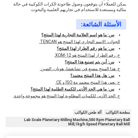
يمكن للعملاء أن يتوقعون وصول طاحونة الكرات الكوكبية في حالة
مثالية ومستعدة للاستخدام في تجاربهم العلمية والبحوث.
الأسئلة الشائعة:
س: ما هو اسم العلامة التجارية لهذا المنتج؟
الجواب: الاسم التجاري لهذا المنتج هو TENCAN.
س: ما هو رقم الطراز لهذا المنتج؟
ج: رقم الطراز لهذا المنتج هو XQM-12.
س: أين يتم تصنيع هذا المنتج؟
ج: هذا المنتج مصنع في تشانغشا، هونان، الصين.
س: هل هذا المنتج معتمد؟
ج: نعم، هذا المنتج معتمد مع ISO و CE.
س: ما هي الحد الأدنى للكمية الطلبية لهذا المنتج؟
ج: الحد الأدنى للكميات المطلوبة لهذا المنتج هو مجموعة واحدة.
مطحنة الكواكب
آلة طحن الكواكب
Lab Scale Planetary Milling Machine,580 Rpm Planetary Ball
Mill,1kg/h Speed Planetary Ball Mill