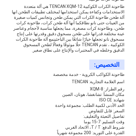
طاحونة الكرات الكوكبية TENCAN XQM-12 هي آلة متعددة
الاستخدامات وكفاءة يمكن استخدامها لمختلف تطبيقات الطحن.انها
آلة طحن طاحونة الكرات التي يمكن طحن وتجانس كميات صغيرة
من العينات حتى نانو نطاقكما أنها آلة طحن كرات، طاحونة كرات
طحن، وطاحونة كرات مصغرة، مما يجعلها مناسبة لأحجام وعناصر
عينة مختلفة.قدراتها على طحن مسحوق دقيق وقدرتها على إنتاج
مسحوق نانو تجعلها خيارًا شائعًا بين الباحثينمع آلة طاحونة الكرات
الكوكبية ، تقدم TENCAN حلًا موثوقًا وفعالًا لطحن المسحوق
الدقيق وخلطه في المختبرات والإنتاج على نطاق صغير.
التخصيص:
طاحونة الكواكب الكروية - خدمة مخصصة
اسم العلامة التجارية: TENCAN
رقم الطراز: XQM-8
مكان المنشأ: تشانغشا، هونان، الصين
شهادة: ISO CE
الحد الأدنى لكمية الطلب: مجموعة واحدة
السعر: قابل للتفاوض
تفاصيل التعبئة والتغليف:
وقت التسليم: 7-15 يوما
شروط الدفع: T / T، الاتحاد الغربي
القدرة على التوريد: 200 مجموعة شهرياً