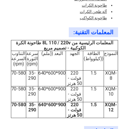
طاحونة الكرات
آلة طحن الكرات
طاحونة الكواكب
المعلمات التقنية:
المعلمات الرئيسية من 8L 110 / 220v طاحونة الكرة
الكوكبية - تصميم مربع
النموذج
الطاقة
الجهد
البعد ((ملم)
سرعة
التناوب
((كيلوواط)
الثورة
السرعة
(rpm)
(rpm)
70-580
35-
900*600*640
220
1.5
XQM-
8
فولت -
290
50 هرتز
70-580
35-
900*600*640
220
1.5
XQM-
10
فولت -
290
50 هرتز
70-580
35-
900*600*640
220
1.5
XQM-
12
فولت -
290
50 هرتز