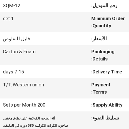
في
رقم الموديل:
XQM-12
المعمل
1 set
Minimum Order
Quantity:
مراقبة
الأسعار:
قابل للتفاوض
الجودة
Carton & Foam
Packaging
Details:
اتصل
7-15 days
Delivery Time:
بنا
T/T, Western union
Payment
Terms:
أخبار
200 Sets per Month
Supply Ability:
تسليط الضوء:
,
آلة الطحن الكوكبية على نطاق مختبر
BLOG
,
طاحونة الكرات الكوكبية 580 دورة في الدقيقة