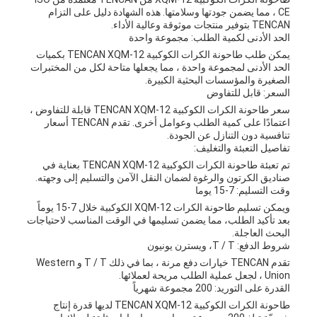
CE ، مما يضمن جودتها وسلامتها. هذه الشهادة دليل على التزام
TENCAN بتوفير منتجات موثوقة وعالية الأداء.
الحد الأدنى لكمية الطلب: مجموعة واحدة
يمكن طلب طاحونة الكرات الكوكبية TENCAN XQM-12 بكميات
الحد الأدنى لمجموعة واحدة ، مما يجعلها متاحة لكل من المختبرات
الصغيرة والمؤسسات البحثية الكبيرة.
السعر: قابل للتفاوض
سعر طاحونة الكرات الكوكبية TENCAN XQM-12 قابلة للتفاوض ،
اعتمادًا على كمية الطلب وعوامل أخرى. تقدم TENCAN أسعار
تنافسية دون التنازل عن الجودة.
تفاصيل التعبئة والتغليف:
تم تعبئة طاحونة الكرات الكوكبية TENCAN XQM-12 بعناية في
صناديق الكرتون والرغوة لضمان النقل الآمن والتسليم إلى وجهته.
وقت التسليم: 7-15 يوما
ويمكن تسليم طاحونة الكرات XQM-12 الكوكبية خلال 7-15 يوماً
بعد تأكيد الطلب، مما يضمن تسليمها في الوقت المناسب لاحتياجات
البحث العاجلة.
شروط الدفع: T / T، ويسترن يونيون
تقدم TENCAN خيارات دفع مرنة ، بما في ذلك T / T و Western
Union ، لجعل عملية الطلب مريحة لعملائها.
القدرة على التوريد: 200 مجموعة شهرياً
طاحونة الكرات الكوكبية TENCAN XQM-12 لديها قدرة إنتاج