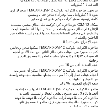
شهريّة تبلغ 200 مجموعة، مما يضمن إمدادات ثابتة لعملائها.
الطاقة: 1.5 كيلوواط
تم تجهيز طاحونة الكرات الكوكبية TENCAN XQM-12 بمحرك قوي
بقوة 1.5 كيلوواط ، مما يوفر أداء طحن فعال ومتسق.
كلمة رئيسية: مصنع كرات كوكبي على نطاق مختبر
تينكان XQM-12 هو طاحونة كرة كوكبية على نطاق مختبر، مصممة
للإنتاج على نطاق صغير واستخدام المختبر. انها أداة أساسية للبحث
والتطوير في مختلف الصناعات،مما يجعلها كلمة رئيسية شائعة بين
الباحثين والعلماء.
حجم الإخراج: حتى 0.1μm
طاحونة الكرات الكوكبية TENCAN XQM-12 يمكنها طحن وتجانس
كميات صغيرة من العينات حتى نطاق النانو ، مع الحد الأدنى لحجم
الجسيمات 0.1μm.هذا يجعلها مناسبة لطحن المسحوق الدقيق
وخلطه.
حجم التغذية: أقل من 10 ملم
طاحونة الكرات الكوكبية TENCAN XQM-12 يمكن أن تستوعب
أحجام عينات تصل إلى 10 مم ، مما يجعلها مناسبة لمجموعة واسعة
من المواد والتطبيقات.
سعة الإنتاج القصوى: 3.96 لتر
طاحونة الكرات الكوكبية TENCAN XQM-12 لديها سعة إنتاجية
أقصاها 3.96L ، مما يسمح بالطحن الفعال والمستمر للعينات.
طاحونة كرات، طاحونة كرات، طاحونة كرات طاحونة، طاحونة
كرات صغيرة، طاحونة مسحوق دقيق، طاحونة مسحوق نانو،
طاحونة كرات كوكبية