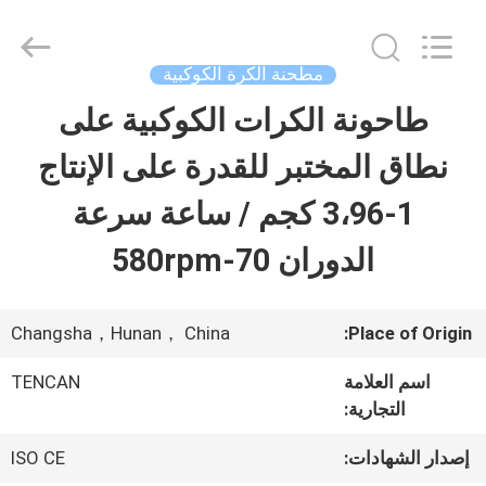
Changsha
Tianchuang
Powder
Technology
مطحنة الكرة الكوكبية
Co.,
Ltd.
طاحونة الكرات الكوكبية على
منزل،
All
Rights
Reserved.
نطاق المختبر للقدرة على الإنتاج
بيت
1-3،96 كجم / ساعة سرعة
منتجات
الدوران 70-580rpm
معلومات
Changsha，Hunan， China
Place of Origin:
عنا
اسم العلامة
TENCAN
التجارية:
جولة
إصدار الشهادات:
ISO CE