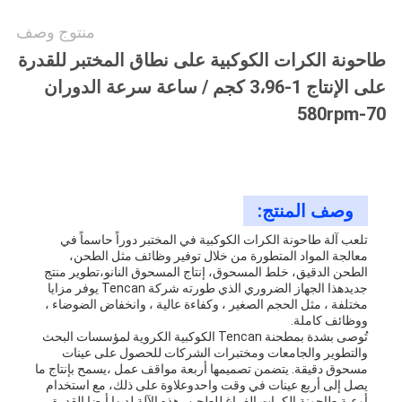
منتوج وصف
طاحونة الكرات الكوكبية على نطاق المختبر للقدرة
على الإنتاج 1-3،96 كجم / ساعة سرعة الدوران
70-580rpm
وصف المنتج:
تلعب آلة طاحونة الكرات الكوكبية في المختبر دوراً حاسماً في
معالجة المواد المتطورة من خلال توفير وظائف مثل الطحن،
الطحن الدقيق، خلط المسحوق، إنتاج المسحوق النانو،تطوير منتج
جديدهذا الجهاز الضروري الذي طورته شركة Tencan يوفر مزايا
مختلفة ، مثل الحجم الصغير ، وكفاءة عالية ، وانخفاض الضوضاء ،
ووظائف كاملة.
تُوصى بشدة بمطحنة Tencan الكوكبية الكروية لمؤسسات البحث
والتطوير والجامعات ومختبرات الشركات للحصول على عينات
مسحوق دقيقة. يتضمن تصميمها أربعة مواقف عمل ،يسمح بإنتاج ما
يصل إلى أربع عينات في وقت واحدوعلاوة على ذلك، مع استخدام
أوعية طاحونة الكرات الفراغ للطحن، هذه الآلة لديها أيضا القدرة