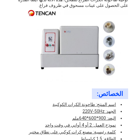
على الحصول على عينات مسحوق في ظروف فراغ.
الخصائص:
اسم المنتج: طاحونة الكرات الكوكبية
الجهد: 220V-50Hz
البعد: 900*600*640ملم
نموذج العمل: 2 أو 4 أواني في وقت واحد
كلمة رئيسية: مصنع كرات كوكبي على نطاق مختبر
الطاقة: 1.5 كيلوواط