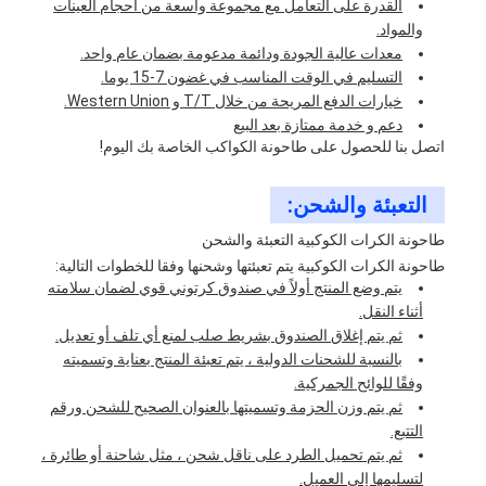
القدرة على التعامل مع مجموعة واسعة من أحجام العينات
والمواد.
معدات عالية الجودة ودائمة مدعومة بضمان عام واحد.
التسليم في الوقت المناسب في غضون 7-15 يوما.
خيارات الدفع المريحة من خلال T/T و Western Union.
دعم و خدمة ممتازة بعد البيع
اتصل بنا للحصول على طاحونة الكواكب الخاصة بك اليوم!
التعبئة والشحن:
طاحونة الكرات الكوكبية التعبئة والشحن
طاحونة الكرات الكوكبية يتم تعبئتها وشحنها وفقا للخطوات التالية:
يتم وضع المنتج أولاً في صندوق كرتوني قوي لضمان سلامته
أثناء النقل.
ثم يتم إغلاق الصندوق بشريط صلب لمنع أي تلف أو تعديل.
بالنسبة للشحنات الدولية ، يتم تعبئة المنتج بعناية وتسميته
وفقًا للوائح الجمركية.
ثم يتم وزن الحزمة وتسميتها بالعنوان الصحيح للشحن ورقم
التتبع.
ثم يتم تحميل الطرد على ناقل شحن ، مثل شاحنة أو طائرة ،
لتسليمها إلى العميل.