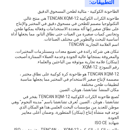
التطبيقات:
الطاحونة الكوكبية - مثالية لطحن المسحوق الدقيق
طاحونة الكرات الكوكبية TENCAN XQM-12 هي منتج عالي
التكنولوجيا مصمم للطحن في مسحوق دقيق في المختبر والإنتاج
على نطاق صغير.إنها آلة متعددة الاستخدامات وفعالة يمكنها طحن
وتجانس كميات صغيرة من العينات حتى نطاق النانو، مما يجعلها أداة
أساسية للبحث والتطوير في مختلف الصناعات.
اسم العلامة التجارية: TENCAN
تنكان هي شركة رائدة في تصنيع معدات ومستلزمات المختبرات،
والمعروفة بمنتجاتها عالية الجودة وخدمة العملاء الممتازة.أصبحت
(تينكان) علامة تجارية موثوقة بين الباحثين والعلماء.
رقم النموذج: XQM-12
TENCAN XQM-12 هو طاحونة كرة كوكبية على نطاق مختبر ،
مصممة لإنتاج صغير الاستخدام في المختبر.مما يجعلها مناسبة
لتطبيقات طحن مختلفة.
مكان المنشأ: تشانغشا، هونان، الصين
تُصنع طاحونة الكرات الكوكبية TENCAN XQM-12 بفخر في
تشانغشا ، هونان ، الصين. تُعرف تشانغشا باسم "مدينة النجوم" وهي
موطن للعديد من مؤسسات البحث العلمي.هذا هو المكان الذي
توجد فيه منشأة إنتاج (تينكان) المتطورة، وضمان أعلى معايير
الجودة.
شهادة: ISO CE
طاحونة الكرات الكوكبية XQM-12 من TENCAN معتمدة من ISO