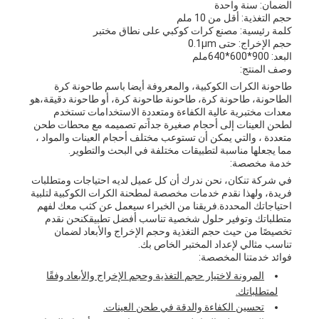
الضمان: سنة واحدة
حجم التغذية: أقل من 10 ملم
كلمة رئيسية: مصنع كرات كوكبي على نطاق مختبر
حجم الإخراج: حتى 0.1μm
البعد: 900*600*640ملم
وصف المنتج:
طاحونة الكرات الكوكبية، والمعروفة أيضا باسم طاحونة كرة
الطاحونة، طاحونة كرة، طاحونة طاحونة كرة، أو طاحونة دقيقة،هو
معدات مختبرية عالية الكفاءة ومتعددة الاستخدامات تستخدم
لطحن العينات إلى أحجام صغيرة جداًتم تصميمه مع محطات طحن
متعددة ، والتي يمكن أن تستوعب مختلف أحجام العينات والمواد ،
مما يجعلها مناسبة لتطبيقات مختلفة في البحث والتطوير.
خدمة مخصصة:
في شركة تنكان، نحن ندرك أن كل عميل لديه احتياجات ومتطلبات
فريدة، ولهذا نقدم خدمات مخصصة لمطحنة الكرات الكوكبية لتلبية
احتياجاتك المحددة.فريقنا من الخبراء سيعمل عن كثب معك لفهم
متطلباتك وتوفير حلول شخصية تناسب أفضل تطبيقكنحن نقدم
تخصيصًا من حيث حجم التغذية وحجم الإخراج والأبعاد لضمان
تناسب مثالي لإعداد المختبر الخاص بك.
فوائد خدمتنا المخصصة:
المرونة لاختيار حجم التغذية وحجم الإخراج والأبعاد وفقًا
لمتطلباتك.
تحسين الكفاءة والدقة في طحن العينات.