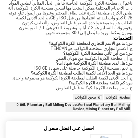
ناعم؟إن مطحنة الكرة الكوكبية الخاصة بنا هي الحل المثالي لطحن المواد
ذات الأحجام المختلفة.يمكن استخدامها لطحن مطحنة الكرة الكوكبية، آلة
طحن الكرة، مطحنة الكرة على نطاق المختبر وغيرها من المواد.تبلغ قوته
0.75 كيلو وات.لقد تم اعتمادها من قبل ISO و CE، والحد الأدنى لكمية
الطلب هو مجموعة واحدة.السعر قابل للتفاوض، والتغليف كرتون
وفوم.وقت التسليم هو 3-7 أيام، وشروط الدفع هي T / T، ويسترن
يونيون.يمكننا توريد ما يصل إلى 300 مجموعة شهريا.
التعليمات:
س: ما هو الاسم التجاري لمطحنة الكرة الكوكبية؟
ج: الاسم التجاري لمطحنة الكواكب هو TENCAN.
س: من أين تأتي مطحنة الكرة الكوكبية؟
ج: إن مطحنة الكرة الكوكبية من هونان الصين.
س: هل لدى مطحنة الكرة الكوكبية شهادات؟
ج: نعم، مطحنة الكرة الكوكبية حاصلة على شهادة ISO CE.
س: ما هو الحد الأدنى لكمية الطلب لمطحنة الكرة الكوكبية؟
ج: الحد الأدنى لكمية الطلب لمطحنة الكرة الكوكبية هو مجموعة واحدة.
س: كم تكلفة مطحنة الكرة الكوكبية؟
ج: سعر مطحنة الكرة الكوكبية قابل للتفاوض.
مطحنة الكواكب
آلة طحن الكواكب
0.66L Planetary Ball Milling Device,Vertical Planetary Ball Milling
Device,Mining Planetary Ball Mill
احصل على افضل سعر ل