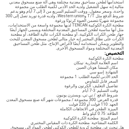
استخدامها لطحن مساحيق معدنية مختلفة وهي آلة صنع مسحوق معدني
مثالية.إنه سهل التشغيل ولديه الحد الأدنى لكمية الطلب من مجموعة
واحدة، وسعر معقول، ووقت التسليم السريع من 3 إلى 7 أيام.وهو يدعم
شروط الدفع مثل T/T وWestern union، ولديه قدرة توريد تصل إلى 300
مجموعة شهريًا.تتضمن العبوة كرتونًا ورغوة.
مطحنة الكرة الكوكبية TENCAN لديها مجموعة واسعة من الاستخدامات،
مثل أنها مناسبة لطحن المساحيق المعدنية المختلفة.ويسمى الجهاز أيضًا
جهاز طحن الكرات الكوكبية، أو مطحنة الكرات عالية الطاقة، أو مطحنة
الكرات على نطاق المختبر.إنه خيار مثالي لطحن مسحوق المعدن للبحث
والتطوير.ويمكن استخدامه أيضًا لأغراض الإنتاج، مثل طحن المساحيق
المعدنية المختلفة ومواد المسحوق الأخرى.
التخصيص:
مطحنة الكرة الكوكبية
اسم العلامة التجارية: تينكان
مكان المنشأ: هونان الصين
الشهادة: إسو سي
الحد الأدنى لكمية الطلب: 1 مجموعة
السعر قابل للتفاوض
تفاصيل التغليف: الكرتون والرغوة
وقت التسليم: 3-7 أيام
شروط الدفع: / تي تي، ويسترن يونيون
قدرة العرض: 300 مجموعة / مجموعات شهر آلة صنع مسحوق المعدن
الجهد: 110 فولت أو 220 فولت
الميزة: الطحن في الاتجاهات الكاملة
الطاقة: 0.75 كيلو واط
اسم المنتج: مطحنة الكرة الكوكبية
الكلمة المفتاحية: مطحنة الكرة ذات المقياس المختبري
هل تبحث عن مطحنة كروية للطحن الكوكبي لطحن المواد إلى مسحوق