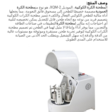
وصف المنتج:
ال
مطحنة الكرة الكوكبية
، الموديل XQM-2، هو نوع من
مطحنة الكرة
العمودية
مصممة خصيصًا للطحن إلى مسحوق فائق النعومة، مما يجعلها
أداة مثالية للطحن الكوكبي الفعال والكفء.تتميز مطحنة الكرات الكوكبية
بتصميم فريد من نوعه مع اتجاه طحن قابل للتعديل يمكن تخصيصه لتلبية
أي احتياجات.إنه مثالي ل
مطحنة الكرة
التطبيقات في صناعات الطاقة
والتعدين، مما يوفر أداءً وإنتاجًا لا مثيل لهما في الطحن.تم تصميم مطحنة
الكرات الكوكبية لتوفير تجربة طحن مستقرة وموثوقة مع مستويات عالية
من الدقة والدقة.إنه سهل التشغيل ويتطلب الحد الأدنى من الصيانة
للاستخدام على المدى الطويل.