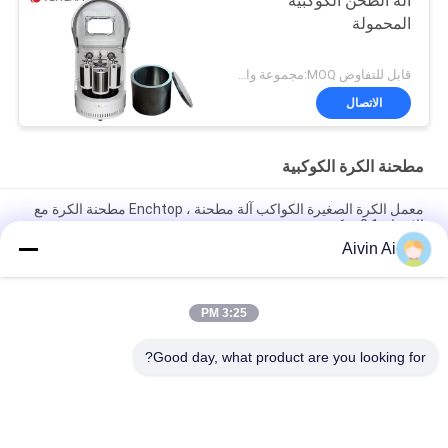
آلة الطحن الكوكبية
المحمولة
قابل للتفاوض MOQ:مجموعة واحدة
الاتصال
مطحنة الكرة الكوكبية
معمل الكرة الصغيرة الكواكب آلة مطحنة ، Enchtop مطحنة الكرة مع
الإخراج 0.1 ميكرون
Aivin Ai
XQM-0.4A أفضل سعر مختبر الكرة الكواكب الصغيرة مطحنة مع
الإخراج 0.1 ميكرون 220 فولت امدادات الطاقة
3:25 PM
دائم الحجم الصغير الكواكب مايكرو مطحنة آلة 90-870 دورة في
الدقيقة تدوير السرعة
Good day, what product are you looking for?
فئات شعبية
جميع