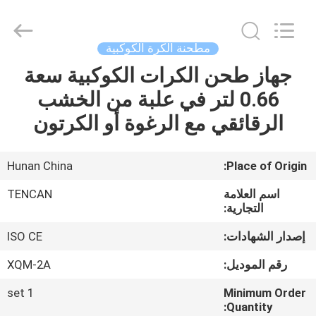
Tianchuang
Powder
Technology
Co.,
Ltd.
مطحنة الكرة الكوكبية
All
Rights
جهاز طحن الكرات الكوكبية سعة
منزل،
Reserved.
0.66 لتر في علبة من الخشب
بيت
الرقائقي مع الرغوة أو الكرتون
منتجات
Hunan China
Place of Origin:
معلومات
اسم العلامة
TENCAN
عنا
التجارية:
إصدار الشهادات:
ISO CE
جولة
رقم الموديل:
XQM-2A
في
1 set
Minimum Order
المعمل
Quantity: