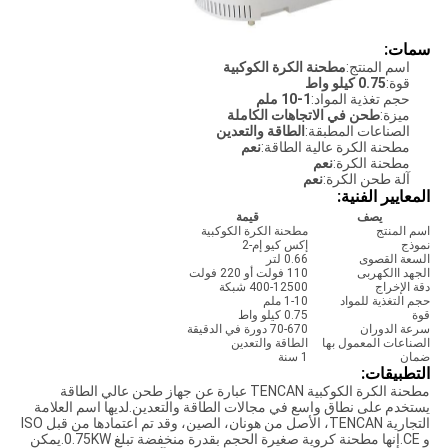
سمات:
اسم المنتج:
مطحنة الكرة الكوكبية
قوة:
0.75 كيلو واط
حجم تغذية المواد:
1-10 ملم
ميزة:
طحن في الاتجاهات الكاملة
الصناعات المطبقة:
الطاقة والتعدين
مطحنة الكرة عالية الطاقة:
نعم
مطحنة الكرة:
نعم
آلة طحن الكرة:
نعم
المعايير الفنية:
يصف
قيمة
اسم المنتج
مطحنة الكرة الكوكبية
نموذج
إكس كيو إم-2
السعة القصوى
0.66 لتر
الجهد االكهربى
110 فولت أو 220 فولت
دقة الإخراج
400-12500 شبكة
حجم التغذية للمواد
1-10 ملم
قوة
0.75 كيلو واط
سرعة الدوران
70-670 دورة في الدقيقة
الصناعات المعمول بها
الطاقة والتعدين
ضمان
1 سنة
التطبيقات:
مطحنة الكرة الكوكبية TENCAN عبارة عن جهاز طحن عالي الطاقة
يستخدم على نطاق واسع في مجالات الطاقة والتعدين.لديها اسم العلامة
التجارية TENCAN، الأصل من هونان، الصين، وقد تم اعتمادها من قبل ISO
و CE.إنها مطحنة كروية صغيرة الحجم بقدرة منخفضة تبلغ 0.75KW.يمكن