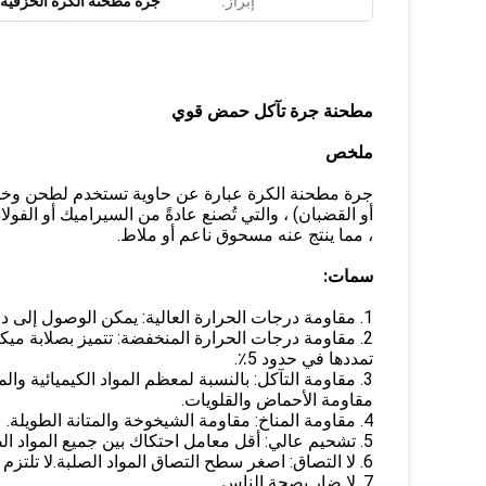
إبراز:
جرة مطحنة الكرة الخزفية
مطحنة جرة تآكل حمض قوي
ملخص
جرة مطحنة الكرة عبارة عن حاوية تستخدم لطحن وخلط
أو القضبان) ، والتي تُصنع عادةً من السيراميك أو الف
، مما ينتج عنه مسحوق ناعم أو ملاط.
سمات:
1. مقاومة درجات الحرارة العالية: يمكن الوصول إلى درجة حرارة التشغيل القصوى إلى 250 درجة مئوية.
تمددها في حدود 5٪.
مقاومة الأحماض والقلويات.
4. مقاومة المناخ: مقاومة الشيخوخة والمتانة الطويلة.
5. تشحيم عالي: أقل معامل احتكاك بين جميع المواد الصلبة.
6. لا التصاق: اصغر سطح التصاق المواد الصلبة.لا تلتزم بأي مادة.
7. لا ضار بصحة الناس