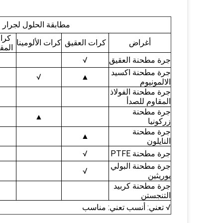
مطابقة الحلول لجرار 
كرات
أغراض
كرات العقيق
كرات الألومينا
المق
جرة مطحنة العقيق
√
جرة مطحنة اكسيد
√
▲
الالمونيوم
جرة مطحنة الفولاذ
المقاوم للصدأ
جرة مطحنة
▲
زركونيا
جرة مطحنة
▲
النايلون
جرة مطحنة PTFE
√
جرة مطحنة البولي
√
يوريثين
جرة مطحنة كربيد
التنجستن
√ تعني: أنسب تعني: مناسب