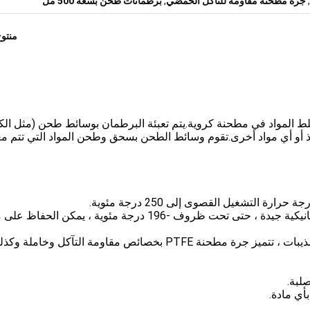
,
جرة مطحنة مقاومة للتآكل الحمضي
,
برطمانات طحن بسعة 500 مل
منتو
 المواد في مطحنة كروية.يتم تعبئة البرطمان بوسائط طحن (مثل ال
ولاذ أو أي مواد أخرى.تقوم وسائط الطحن بسحق وطحن المواد التي تتم مع
2. مقاومة درجات الحرارة المنخفضة: تتميز بصلابة ميكانيكية جيدة ، حتى تحت ظروف -196 درجة مئوية ، يمكن
3. مقاومة التآكل: بالنسبة لمعظم المواد الكيميائية والمذيبات ، تتميز جرة مطحنة PTFE بخصائص مقاومة التآكل وخاملة 