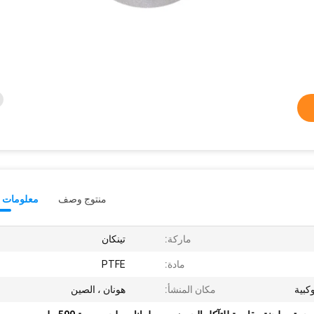
منتوج وصف
معلومات ت
ماركة:
تينكان
مادة:
PTFE
كبية
مكان المنشأ:
هونان ، الصين