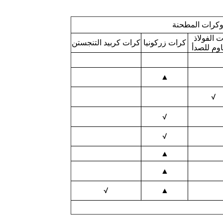
وكرات المطحنة
 الفولاذ
كرات زركونيا
كرات كربيد التنجستن
اوم للصدأ
▲
√
√
√
▲
▲
√
▲