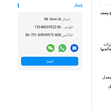
إتصال
ج وصف
إتصال:
Mr. Aivin Ai
الهاتف ::
86 13548659522
الفاكس:
86-731-84939973-808
كرات
الجتها
اتصل
 الحفاظ على معدل
وكذلك