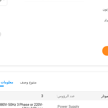
تون
اد
منتوج وصف
معلومات ت
وتار
عدد الرؤوس:
3
380V-50Hz 3 Phase or 220V-
Power Supply: