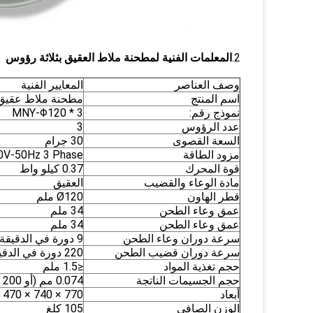
2.
المعلمات الفنية لمطحنة ملاط ​​العقيق بثلاثة رؤوس
وصف العناصر
المعايير الفنية
اسم المنتج
مطحنة ملاط ​​عقيق
نموذج رقم:
MNY-Φ120 * 3
عدد الرؤوس
3
السعة القصوى
30 جرام
مزود الطاقة
380V-50Hz 3 Phase أو 60Hz 3 Phase
قوة المحرك
0.37 كيلو واط
مادة الوعاء والقضيب
العقيق
قطر الهاون
Ø120 ملم
عمق وعاء الطحن
34 ملم
عمق وعاء الطحن
34 ملم
سرعة دوران وعاء الطحن
9 دورة في الدقيقة
سرعة دوران قضيب الطحن
220 دورة في الدقيقة
حجم تغذية المواد
≤1.5 ملم
حجم الجسيمات الناتجة
0.074 مم (أو 200 شبكة)
أبعاد
770 × 740 × 470 مم
الوزن الصافي
105 كلغ