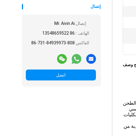
إتصال
إتصال:
Mr. Aivin Ai
الهاتف ::
86 13548659522
الفاكس:
86-731-84939973-808
ج وصف
اتصل
 الطحن
اسي
لكليات
دية من