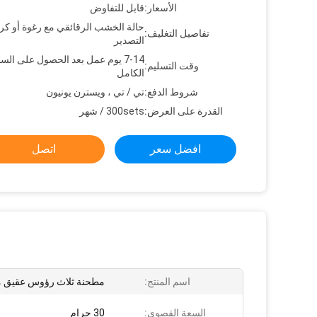
الأسعار:
قابل للتفاوض
حالة الخشب الرقائقي مع رغوة أو كر
تفاصيل التغليف:
التصدير
7-14 يوم عمل بعد الحصول على السد
وقت التسليم:
الكامل
شروط الدفع:
تي / تي ، ويسترن يونيون
القدرة على العرض:
300sets / شهر
افضل سعر
اتصل
اسم المنتج:
مطحنة ثلاث رؤوس عقيق م
السعة القصوى:
30 جرام