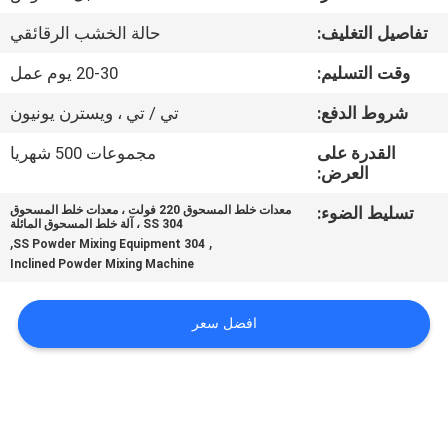
تفاصيل التغليف:
حالة الخشب الرقائقي
مراقبة
وقت التسليم:
20-30 يوم عمل
الجودة
شروط الدفع:
تي / تي ، ويسترن يونيون
اتصل
القدرة على
مجموعات 500 شهريا
العرض:
بنا
تسليط الضوء:
معدات خلط المسحوق 220 فولت ، معدات خلط المسحوق
304 SS ، آلة خلط المسحوق المائلة
أخبار
,
,
304 SS Powder Mixing Equipment
Inclined Powder Mixing Machine
BLOG
افضل سعر
اطلب
اقتباس