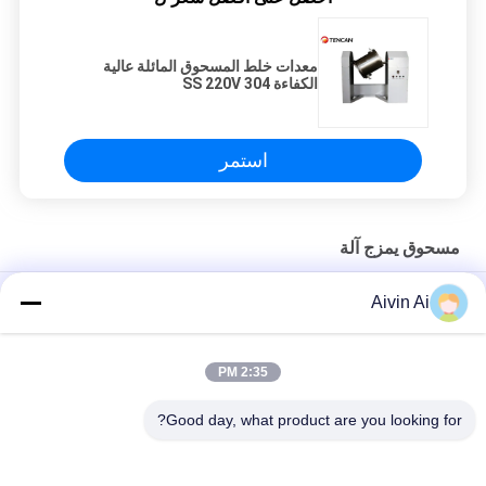
معدات خلط المسحوق المائلة عالية
الكفاءة 304 SS 220V
استمر
مسحوق يمزج آلة
100L الخامس نوع آلة خلط مسحوق للصناعات الدوائية خلط مسحوق
Aivin Ai
الأسمدة
آلة خلط مسحوق ثلاثي الأبعاد ، آلة خلط مسحوق 5 - 100 لتر
2:35 PM
عالية الكفاءة يميل مسحوق خلط آلة 304 الفولاذ المقاوم للصدأ المواد
Good day, what product are you looking for?
فئات شعبية
جميع