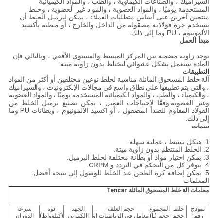
السيراميك ، والصناعات الكيماوية ، والطب ، والمواد الكيميائية
المستخدمة يوميًا ، والمواد العضوية ، والمواد غير العضوية ، وخلط
منتجين آخرين.على أساس متطلبات العملاء ، يمكن لبرميل الخلط أن
يستخدم جرة فولاذية مصقولة من الداخل والخارج ، أو مبطنة بأكسيد
الألمونيوم ، PU وما إلى ذلك.
مبدأ العمل
توجد زاوية مضمنة بين المركز المبسط والمستوى الأفقي ، وبالتالي فإن
المادة ستعمل بشكل عشوائي لتختلط بدون زاوية ميتة.
التطبيقات
آلة خلط المسحوق المائلة مناسبة لخلط نوعين مختلفين أو أكثر من المواد
، والتي يتم تطبيقها على نطاق واسع في مجالات الإلكترونيات ، والسيراميك
، والكيمياء ، والطب ، والمواد الكيميائية المستخدمة يوميًا ، والمواد العضوية
وغير العضوية.وفقًا لاحتياجات العميل ، يمكن تصنيع برميل الخلط من
الفولاذ المقاوم للصدأ المصقول ، أو اكسيد الالمونيوم ، وبطانات PU وما
إلى ذلك.
سمات
1. هيكل بسيط ، عملية سهلة.
2. الخلط المنتظم بدون زاوية ميتة.
3. يمكن اختيار مواد أو بطانة مختلفة لخلط البرميل.
4. يتوفر كل من التحكم في التردد و CRPM.
5. يمكن إضافة كرة الطحن عند الخلط للوصول إلى نتيجة أفضل.
المعلمات
معلمات آلة خلط المسحوق المائلة Tencan
نموذج
خلط
المجموع
حجم العلف
الجهد
قوة
سرعة
رقم:
حجم
حجم (L)
معامل في الرياضيات او
االكهربى
(كيلوواط)
الدوران