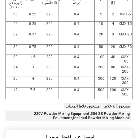
(L)
درجة
(الخامس)
(دورة في
الدقيقة)
50
0.25
220
0.4
5
2
XMX-5
45
0.25
220
0.4
10
4
XMX-10
32
0.37
220
0.4
20
8
XMX-20
32
0.75
220
0.4
50
20
XMX-50
30
1.5
220
0.4
100
40
XMX-
100
24
3
380
0.4
200
80
XMX-
200
20
4
380
0.4
300
120
XMX-
300
12
7.5
380
0.4
500
200
XMX-
500
مسحوق آلة خلاط
مسحوق خلاط المعدات
220V Powder Mixing Equipment,304 SS Powder Mixing
Equipment,Inclined Powder Mixing Machine
احصل على افضل سعر ل