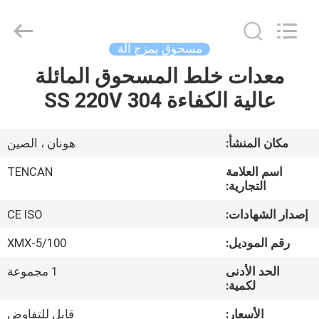
Tianchuang
Powder
Technology
Co.,
Ltd.
مسحوق يمزج آلة
All
Rights
معدات خلط المسحوق المائلة
منزل،
Reserved.
عالية الكفاءة 304 SS 220V
بيت
منتجات
مكان المنشأ:
هونان ، الصين
اسم العلامة
TENCAN
معلومات
التجارية:
عنا
إصدار الشهادات:
CE ISO
رقم الموديل:
XMX-5/100
جولة
الحد الأدنى
1 مجموعة
في
لكمية:
المعمل
الأسعار:
قابل للتفاوض