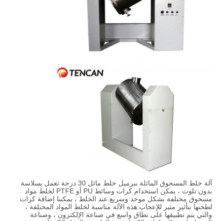
آلة خلط المسحوق المائلة ببرميل خلط مائل 30 درجة تعمل بسلاسة
بدون تلوث ، يمكن استخدام كرات وسائط PU أو PTFE لخلط مواد
مسحوق مختلفة بشكل موحد وسريع.عند الخلط ، يمكننا إضافة كرات
لطحنها بتأثير مثير للإعجاب.هذه الآلة مناسبة لخلط المواد المختلفة ،
والتي يتم تطبيقها على نطاق واسع في صناعة الإلكترون ، وصناعة