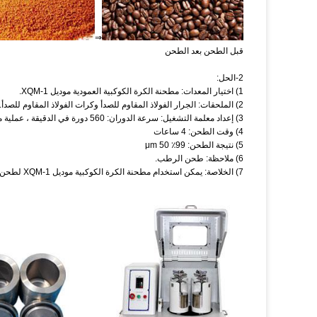
⇒
قبل الطحن بعد الطحن
2-الحل:
1) اختيار المعدات: مطحنة الكرة الكوكبية العمودية موديل XQM-1.
2) الملحقات: الجرار الفولاذ المقاوم للصدأ وكرات الفولاذ المقاوم للصدأ.
3) إعداد معلمة التشغيل: سرعة الدوران: 560 دورة في الدقيقة ، عملية متبادلة إيجابية وسلبية كل 20 دقيقة على التوالي.
4) وقت الطحن: 4 ساعات
5) نتيجة الطحن: 99٪ 50 μm
6) ملاحظة: طحن الرطب.
7) الخلاصة: يمكن استخدام مطحنة الكرة الكوكبية موديل XQM-1 لطحن حبوب البن.