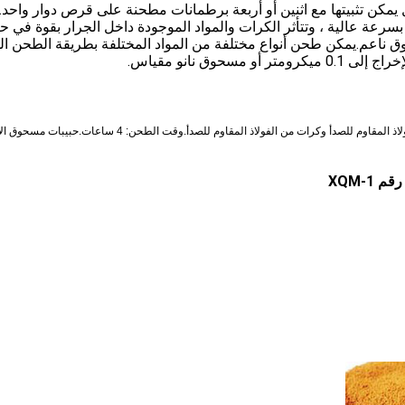
 يمكن تثبيتها مع اثنين أو أربعة برطمانات مطحنة على قرص دوار واحد.
سرعة عالية ، وتتأثر الكرات والمواد الموجودة داخل الجرار بقوة في ح
وق ناعم.يمكن طحن أنواع مختلفة من المواد المختلفة بطريقة الطحن ا
وق نانو مقياس.
أرضي بمطحنة كروية كوكبية متطابقة مع برطمانات من الفولاذ المقاوم للصدأ وكرات من الفولاذ المقاوم للصدأ.وقت الطحن: 4 سا