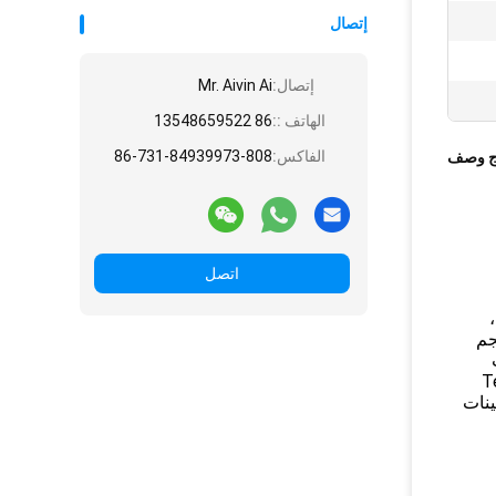
إتصال
إتصال:
Mr. Aivin Ai
الهاتف ::
86 13548659522
الفاكس:
86-731-84939973-808
ج وصف
اتصل
 مثل الحجم
ات
طحنة الكرة الكوكبية Tencan
ينات