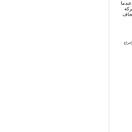
عندما
ركة
لجاف
عات.حبيبات مسحوق الإخراج