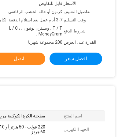
الأسعار:
قابل للتفاوض
تفاصيل التغليف:
كرتون أو حالة الخشب الرقائقي
وقت التسليم:
3-7 أيام عمل بعد استلام الدفعة الكاملة
T / T ، ويسترن يونيون ، L / C ،
شروط الدفع:
MoneyGram ،
القدرة على العرض:
200 مجموعة شهريا
افضل سعر
اتصل
اسم المنتج:
مطحنة الكرة الكوكبية مربع
الجهد االكهربى:
60 هرتز