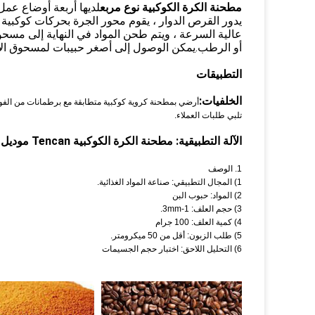
مطحنة الكرة الكوكبية نوع مربع
لديها أربعة أوضاع عمل
يدور القرص الدوار ، يقوم محور الجرة بحركات كوكبية ب
عالية السرعة ، ويتم طحن المواد في النهاية إلى مسح
أو الرطب.يمكن الوصول إلى أصغر حبيبات لمسحوق الإخراج إلى 0.1 ميكرومتر أو مسح
التطبيقات
الخلفيات:
تلبي طلبات العملاء.
الآلة التطبيقية: مطحنة الكرة الكوكبية Tencan موديل رقم XQM-1
1. الوصف
1) المجال التطبيقي: صناعة المواد الغذائية.
2) المواد: حبوب البن
3) حجم العلف: 1-3mm.
4) كمية العلف: 100 جرام
5) طلب الزبون: أقل من 50 ميكرومتر.
6) التحليل اللاحق: اختبار حجم الجسيمات