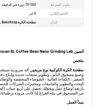
تناوب السرعة:
70-580 دورة في الدقيقة
الحجم الكلي:
8 لتر
إبراز:
مطحنة الكرة 8L Benchtop
الصين Tencan 8L Coffee Bean Nano Grinding Lab مطحنة الكواكب الكرة ، مطحنة الكرة عالية الطاقة
ملخص
مطحنة الكرة الكوكبية نوع مربع
هي آلة ضرورية تستخدم 
بأربعة أوضاع عمل وتجعلك تحصل على أربع عينات (كحد
من المسحوق في بيئة الفراغ إذا كانت مزودة برطمانا
مبدأ العمل