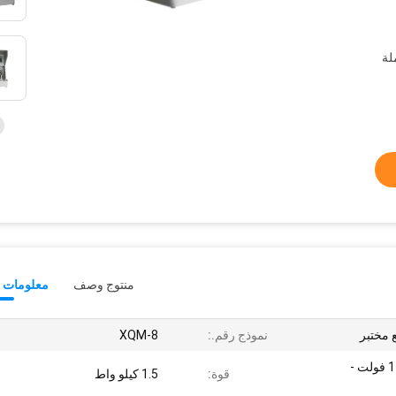
منتوج وصف
معلومات ت
 مختبر
نموذج رقم.:
XQM-8
220 فولت - 50 هرتز أو 110 فولت -
قوة:
1.5 كيلو واط