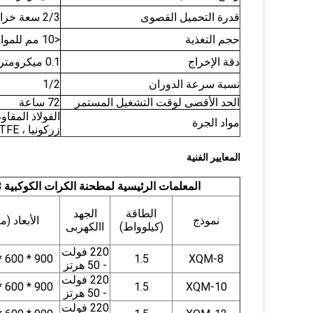
قدرة التحميل القصوى
2/3 سعة خزان الطحن
حجم التغذية
<10 مم للمواد اللينة ؛<3 مم للمواد الصلبة
دقة الإخراج
0.1 ميكرومتر كحد أدنى
نسبة سرعة الدوران
1/2
الحد الأقصى لوقت التشغيل المستمر
72 ساعة
الفولاذ المقاوم
مواد الجرة
زركونيا ، PU ، PTFE إلخ
المعايير الفنية
المعلمات الرئيسية لمطحنة الكرات الكوكبية 8 لتر 110/220 فولت - تصميم مربع
الطاقة
الجهد
نموذج
الأبعاد (م
(كيلوواط)
االكهربى
220 فولت
900 * 600 * 640
1.5
XQM-8
- 50 هرتز
220 فولت
900 * 600 * 640
1.5
XQM-10
- 50 هرتز
220 فولت