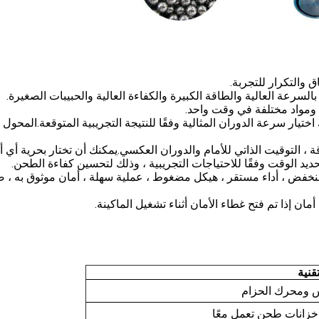
اختيار سرعة الدوران المثالية وفقًا للنتيجة التجريبية المتوقعة.المحول
 ، التوقيت الذاتي للأمام والدوران العكسي.يمكنك أن تختار بحرية أي 
تحديد الوقت وفقًا للاحتياجات التجريبية ، وذلك لتحسين كفاءة الطحن.
ة لمطحنة الكرة Tencan: مركز ثقل منخفض ، أداء مستقر ، هيكل مضغوط ، عملية سهلة ، أمان موثوق به
قنية
 ومحرك الحزام
ة خزانات طحن تعمل معًا