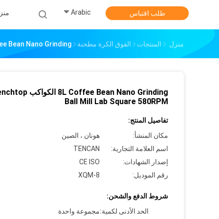
Arabic
منز
طلب اقتباس
منزل
المنتجات
الفوق الكرة مطحنة
8L Coffee Bean Nano Grinding الكواكب  Lab Square 580RPM
8L Coffee Bean Nano Grinding الكواك
Ball Mill Lab Square 580RPM
تفاصيل المنتج:
مكان المنشأ:
هونان ، الصين
اسم العلامة التجارية:
TENCAN
إصدار الشهادات:
CE ISO
رقم الموديل:
XQM-8
شروط الدفع والشحن:
الحد الأدنى لكمية:
مجموعة واحدة