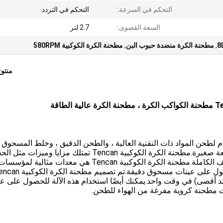
التحكم في السرعة:
التحكم في التردد
السعة القصوى:
2.7 لتر
,
مطحنة الكرة منضدة حبوب البن
,
مطحنة الكرة الكوكبية 580RPM
منتو
لطحن المواد ذات التقنية العالية ، والطحن الدقيق ، وخلط المسحوق ،
وصنع مسحوق النانو ، وتطوير منتجات جديدة وإنتاج دفعة صغيرة.مطحنة الكرة الكوكبية Tencan تمتلك مزايا وميزات
الصغير ، الكفاءة العالية ، الضوضاء المنخفضة والوظائف الكاملة.مطحنة الكرة الكوكبية Tencan هي معدات مثالية لمؤسس
البحث والتطوير والجامعات ومختبرات الشركات للحصول على عينات مسحوق دقيقة.تم تصميم م
 أقصى) في وقت واحد.يمكنك أيضًا استخدام هذه الآلة للحصول على ع
ت مطحنة كروية مفرغة من الهواء للطحن.