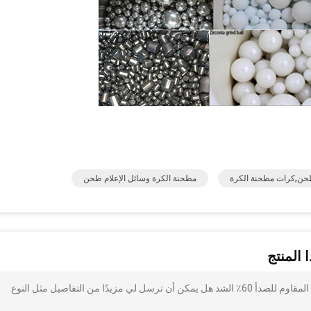
طحن,كرات مطحنة الكرة
مطحنة الكرة وسائل الإعلام طحن
 المنتج
أنا مهتم بذلك مقاومة للتآكل SUS 304316 كرات طحن الفولاذ المقاوم للصدأ 60٪ الشد هل يمكن أن ترسل لي مزيدًا من التفاصيل مثل النوع