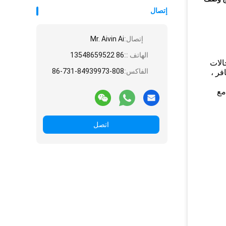
إتصال
إتصال:
Mr. Aivin Ai
الهاتف ::
86 13548659522
مجالات
الفاكس:
86-731-84939973-808
فر ،
ق مع
اتصل