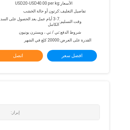
الأسعار:
USD20-USD40.00 per kg
تفاصيل التغليف:
كرتون أو حالة الخشب
3-7 أيام عمل بعد الحصول على السدا
وقت التسليم:
الكامل
شروط الدفع:
تي / تي ، ويسترن يونيون
القدرة على العرض:
20000 كلغ في الشهر
افضل سعر
اتصل
إبراز: