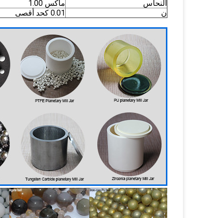
النحاس
ماكس 1.00
ن
0.01 كحد أقصى