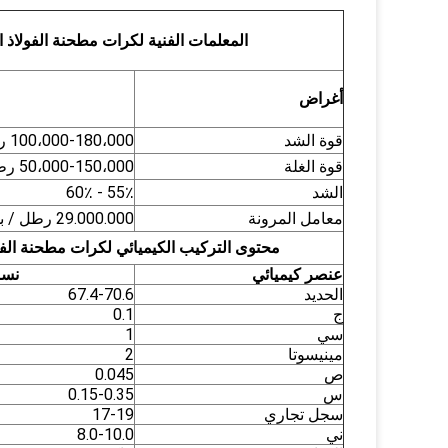
المعلمات الفنية لكرات مطحنة الفولاذ الم
أغراض
قوة الشد
100،000-180،000 رطل لكل بوصة مربعة
قوة الغلة
50،000-150،000 رطل لكل بوصة مربعة
الشد
55٪ - 60٪
معامل المرونة
29.000.000 رطل / بوصة مربعة
محتوى التركيب الكيميائي لكرات مطحنة الفولاذ
عنصر كيميائي
نسب
الحديد
67.4-70.6
ج
0.1
سي
1
مينيسوتا
2
ص
0.045
س
0.15-0.35
سجل تجاري
17-19
ني
8.0-10.0