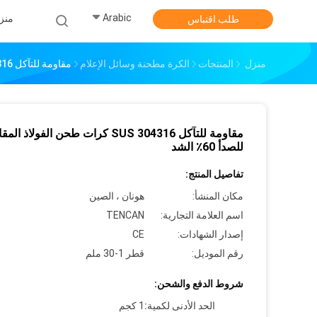
Arabic
منز
طلب اقتباس
منزل
المنتجات
الكرة مطحنة وسائل الإعلام
مقاومة للتآكل SUS 304316 كرات طحن الفولاذ المقاوم للصدأ 60٪ الشد
مقاومة للتآكل SUS 304316 كرات طحن الفولاذ ال
للصدأ 60٪ الشد
تفاصيل المنتج:
مكان المنشأ:
هونان ، الصين
اسم العلامة التجارية:
TENCAN
إصدار الشهادات:
CE
رقم الموديل:
قطر 1-30 ملم
شروط الدفع والشحن:
الحد الأدنى لكمية:
1 كجم