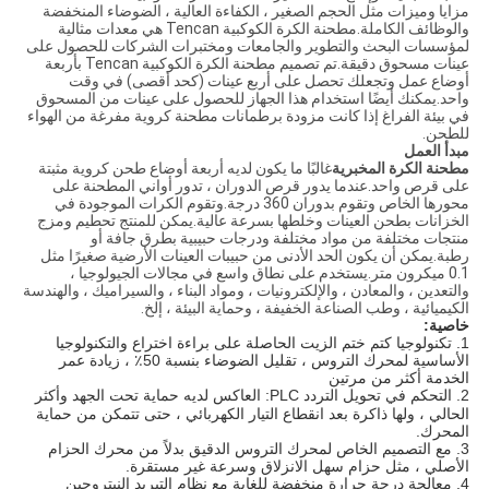
مزايا وميزات مثل الحجم الصغير ، الكفاءة العالية ، الضوضاء المنخفضة
والوظائف الكاملة.مطحنة الكرة الكوكبية Tencan هي معدات مثالية
لمؤسسات البحث والتطوير والجامعات ومختبرات الشركات للحصول على
عينات مسحوق دقيقة.تم تصميم مطحنة الكرة الكوكبية Tencan بأربعة
أوضاع عمل وتجعلك تحصل على أربع عينات (كحد أقصى) في وقت
واحد.يمكنك أيضًا استخدام هذا الجهاز للحصول على عينات من المسحوق
في بيئة الفراغ إذا كانت مزودة برطمانات مطحنة كروية مفرغة من الهواء
للطحن.
مبدأ العمل
مطحنة الكرة المخبرية
غالبًا ما يكون لديه أربعة أوضاع طحن كروية مثبتة
على قرص واحد.عندما يدور قرص الدوران ، تدور أواني المطحنة على
محورها الخاص وتقوم بدوران 360 درجة.وتقوم الكرات الموجودة في
الخزانات بطحن العينات وخلطها بسرعة عالية.يمكن للمنتج تحطيم ومزج
منتجات مختلفة من مواد مختلفة ودرجات حبيبية بطرق جافة أو
رطبة.يمكن أن يكون الحد الأدنى من حبيبات العينات الأرضية صغيرًا مثل
0.1 ميكرون متر.يستخدم على نطاق واسع في مجالات الجيولوجيا ،
والتعدين ، والمعادن ، والإلكترونيات ، ومواد البناء ، والسيراميك ، والهندسة
الكيميائية ، وطب الصناعة الخفيفة ، وحماية البيئة ، إلخ.
خاصية:
1. تكنولوجيا كتم ختم الزيت الحاصلة على براءة اختراع والتكنولوجيا
الأساسية لمحرك التروس ، تقليل الضوضاء بنسبة 50٪ ، زيادة عمر
الخدمة أكثر من مرتين
2. التحكم في تحويل التردد PLC: العاكس لديه حماية تحت
الجهد وأكثر
الحالي ، ولها ذاكرة بعد انقطاع التيار الكهربائي ، حتى تتمكن من حماية
المحرك.
3. مع التصميم الخاص لمحرك التروس الدقيق بدلاً من محرك الحزام
الأصلي ، مثل حزام سهل الانزلاق وسرعة غير مستقرة.
4. معالجة درجة حرارة منخفضة للغاية مع نظام التبريد النيتروجين