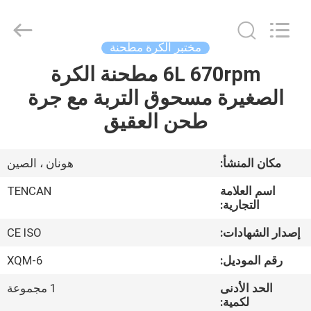
Tianchuang
Powder
Technology
Co.,
Ltd.
مختبر الكرة مطحنة
All
Rights
6L 670rpm مطحنة الكرة
منزل،
Reserved.
الصغيرة مسحوق التربة مع جرة
بيت
طحن العقيق
منتجات
مكان المنشأ:
هونان ، الصين
معلومات
اسم العلامة
TENCAN
عنا
التجارية:
إصدار الشهادات:
CE ISO
جولة
رقم الموديل:
XQM-6
في
الحد الأدنى
1 مجموعة
المعمل
لكمية: