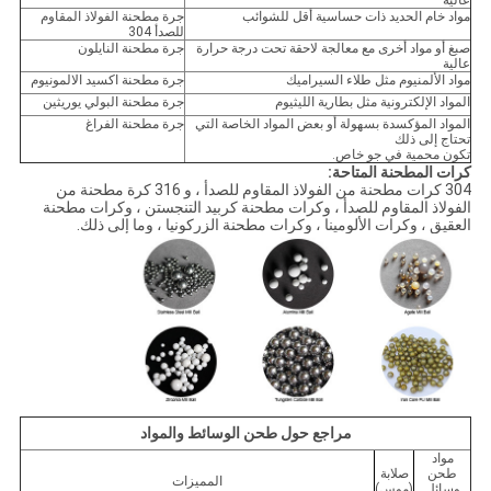
مواد خام الحديد ذات حساسية أقل للشوائب
جرة مطحنة الفولاذ المقاوم
للصدأ 304
صبغ أو مواد أخرى مع معالجة لاحقة تحت درجة حرارة
جرة مطحنة النايلون
عالية
مواد الألمنيوم مثل طلاء السيراميك
جرة مطحنة اكسيد الالمونيوم
المواد الإلكترونية مثل بطارية الليثيوم
جرة مطحنة البولي يوريثين
المواد المؤكسدة بسهولة أو بعض المواد الخاصة التي
جرة مطحنة الفراغ
تحتاج إلى ذلك
تكون محمية في جو خاص.
كرات المطحنة المتاحة:
304 كرات مطحنة من الفولاذ المقاوم للصدأ ، و 316 كرة مطحنة من
الفولاذ المقاوم للصدأ ، وكرات مطحنة كربيد التنجستن ، وكرات مطحنة
العقيق ، وكرات الألومينا ، وكرات مطحنة الزركونيا ، وما إلى ذلك.
مراجع حول طحن الوسائط والمواد
مواد
طحن
صلابة
المميزات
وسائل
(موس)