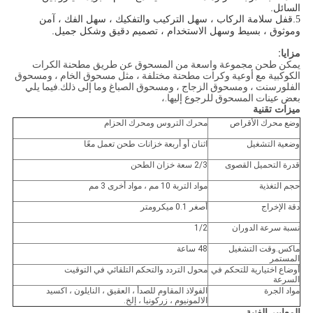
السائل.
.قفل سلامة الركاب ، سهل التركيب والتفكيك ، سهل الفك ، آمن
5
وموثوق ، بسيط وسهل الاستخدام ، تصميم دقيق وشكل جميل.
مزايا:
يمكن طحن مجموعة واسعة من المسحوق عن طريق مطحنة الكرات
الكوكبية مع أوعية وكرات مطحنة مختلفة ، مثل مسحوق الخام ، ومسحوق
الفلورسنت ، ومسحوق الزجاج ، ومسحوق الصباغ وما إلى ذلك.فيما يلي
بعض عينات المسحوق للرجوع إليها.،
ميزات تقنية
وضع محرك الأقراص
محرك التروس ومحرك الحزام
وضعية التشغيل
اثنان أو أربعة خزانات طحن تعمل معًا
قدرة التحميل القصوى
2/3 سعة خزان الطحن
حجم التغذية
مواد التربة 10 مم ، مواد أخرى 3 مم
دقة الإخراج
أصغر 0.1 ميكرومتر
نسبة سرعة الدوران
1/2
ماكس.وقت التشغيل
48 ساعة
المستمر
أوضاع اختيارية للتحكم في
محول التردد والتحكم التلقائي في التوقيت
السرعة
مواد الجرة
الفولاذ المقاوم للصدأ ، العقيق ، النايلون ، اكسيد
الالمونيوم ، زركونيا ، إلخ.
المعايير الفنية