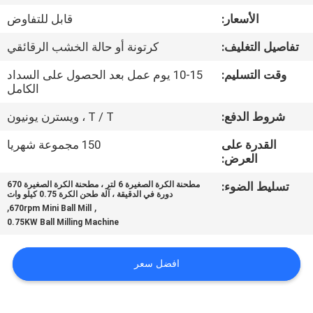
الأسعار:
قابل للتفاوض
مراقبة
تفاصيل التغليف:
كرتونة أو حالة الخشب الرقائقي
الجودة
وقت التسليم:
10-15 يوم عمل بعد الحصول على السداد
الكامل
اتصل
شروط الدفع:
T / T ، ويسترن يونيون
بنا
القدرة على
150 مجموعة شهريا
العرض:
أخبار
تسليط الضوء:
مطحنة الكرة الصغيرة 6 لتر ، مطحنة الكرة الصغيرة 670
دورة في الدقيقة ، آلة طحن الكرة 0.75 كيلو وات
,
,
670rpm Mini Ball Mill
BLOG
0.75KW Ball Milling Machine
اطلب
افضل سعر
اقتباس