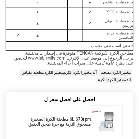
جرة مطحنة النايلون
▲
√
جرة مطحنة PTFE
√
▲
جرة مطحنة البولي
▲
√
يوريثين
جرة مطحنة كربيد
√
▲
التنجستن
√ تعني: أنسب تعني: مناسب
مطاحن الكرة الكوكبية TENCAN متوفرة في إصدارات مختلفة.
يرجى الرجوع إلى موقعنا على الإنترنت www.lab-mills.com للحصول
على نظرة عامة كاملة على ميزات الأداء المختلفة.
مختبر الكرة مطحنة
آلة مختبر الكرة الكرة,مختبر الكرة مطحنة مقياس
آلة مختبر الكرة الكرة
احصل على افضل سعر ل
6L 670rpm مطحنة الكرة الصغيرة
مسحوق التربة مع جرة طحن العقيق