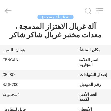
Tianchuang
Powder
Technology
Co.,
Ltd.
آلة غربلة مسحوق
All
Rights
آلة غربال الاهتزاز المدمجة ،
منزل،
Reserved.
معدات مختبر غربال شاكر شاكر
بيت
منتجات
مكان المنشأ:
هونان، الصين
اسم العلامة
TENCAN
معلومات
التجارية:
عنا
إصدار الشهادات:
CE ISO
رقم الموديل:
BZS-200
جولة
الحد الأدنى
1 مجموعة
في
لكمية:
المعمل
الأسعار:
قابل للتفاوض