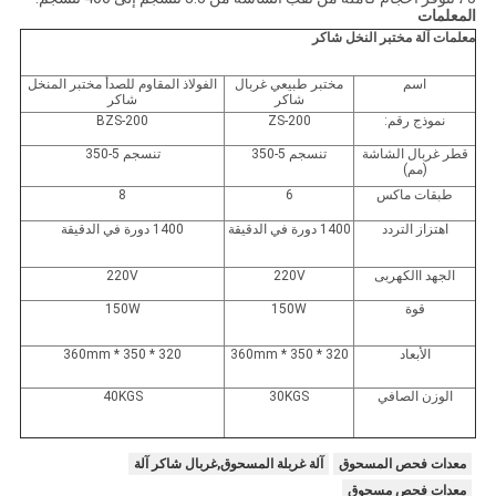
المعلمات
معلمات آلة مختبر النخل شاكر
اسم
مختبر طبيعي غربال
الفولاذ المقاوم للصدأ مختبر المنخل
شاكر
شاكر
نموذج رقم:
ZS-200
BZS-200
قطر غربال الشاشة
تنسجم 5-350
تنسجم 5-350
(مم)
طبقات ماكس
6
8
اهتزاز التردد
1400 دورة في الدقيقة
1400 دورة في الدقيقة
الجهد االكهربى
220V
220V
قوة
150W
150W
الأبعاد
320 * 350 * 360mm
320 * 350 * 360mm
الوزن الصافي
30KGS
40KGS
معدات فحص المسحوق
آلة غربلة المسحوق,غربال شاكر آلة
معدات فحص مسحوق