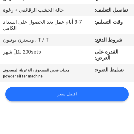
تفاصيل التغليف:
حالة الخشب الرقائقي + رغوة
مراقبة
وقت التسليم:
3-7 أيام عمل بعد الحصول على السداد
الجودة
الكامل
شروط الدفع:
T / T ، ويسترن يونيون
اتصل
القدرة على
200sets لكلّ شهر
بنا
العرض:
تسليط الضوء:
,
معدات فحص المسحوق ، آلة غربلة المسحوق
أخبار
powder sifter machine
BLOG
افضل سعر
اطلب
اقتباس