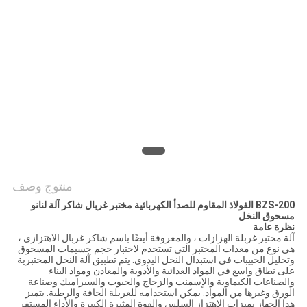
خريطة
الموقع
سياسة
الخصوصية
منتوج وصف
BZS-200 الفولاذ المقاوم للصدأ الكهربائية مختبر غربال شاكر آلة لنانو
مسحوق النخل
نظرة عامة
آلة مختبر غربلة الهزازات ، والمعروفة أيضًا باسم شاكر غربال الاهتزازي ،
هي نوع من معدات المختبر التي تستخدم لاختبار حجم جسيمات المسحوق
وتحليل الحبيبات في استبدال النخل اليدوي. يتم تطبيق آلة النخل المختبرية
على نطاق واسع في المواد الغذائية والأدوية والمعادن ومواد البناء
والصناعات الكيماوية والإسمنت والزجاج والحبوب والسيراميك وصناعة
الورق وغيرها من المواد. يمكن استخدامه للغربلة الجافة والرطبة. يتميز
هذا الجهاز بميزات الاهتزاز السلس والقوة المثيرة الكبيرة والأداء المستقر