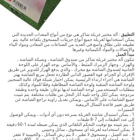
التطبيق
:
آلة مختبر غربلة شاكر هي نوع من أنواع المعدات الجديدة التي
يمكن استخدامها لغربلة جميع أنواع جزيئات المسحوق بكفاءة عالية. يتم
تطبيقه على نطاق واسع في العديد من الصناعات من المعادن ومواد البناء
والاتصالات والمواد الكيميائية وغيرها.
مبدأ العمل
تتكون آلة مختبر غربلة شاكر من صندوق الشاشة ، وشبكة الشاشة ،
والهزاز ، وجهاز الزنبرك المثبط ، والأساس. يوجد الهزاز على اللوحة
الجانبية لصندوق الشاشة مع محرك ، والذي يدفع الهزاز للتدوير عن طريق
الإقران أو الحزام. قوة القصور الذاتي الطاردة تجعل مربع الشاشة يهتز.
الشاشة هي أجزاء ارتداء الرئيسية. يمكن اختيار شبكة فولاذ عالية المنجنيز
ولوحة الشاشة المثقبة ولوحة الشاشة المطاطية وفقًا للمواد وكذلك
متطلبات المستخدمين. لوحة الشاشة لديها نوعان: طبقة واحدة وطبقة
مزدوجة. يمكن لكل واحد تلبية آثار النخل من طلبات مختلفة. يتم تثبيت
جميع الشاشات على الأساس ، ويمكن تعديل زاوية تراجع الشاشة عن
طريق تغيير قاعدة التمثال الربيعية.
المميزات
1 ، يمكن استبدال شاشة الغربلة بسرعة دون أي أدوات ، ويمكن الوصول
إلى عدد الطبقات إلى 7-8 طبقات.
2 ، يتم تثبيته مع توقيت التحكم التلقائي الذي يمكن ضبطه لمدة 1-60 دقيقة.
3. يمكن استخدامه لغربلة أي مسحوق ، سائل وحبيبي.
4 ، عند العمل ، ومسحوق لا تطير ، لا يتم رش السائل ، والحبيبية لا تقفز.
5 ، تتوفر أحجام كاملة من ثقب الشاشة من 3.5 تنسجم إلى 400 تنسجم.