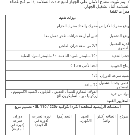
7. يتم تثبيت مفتاح الأمان على الجهاز لمنع حادث السلامة إذا تم فتح غطاء
السلامة أثناء تشغيل الجهاز.
ميزات تقنية
ميزات تقنية
وضع محرك الأقراص
محرك والعتاد محرك الحزام
وضع التشغيل
اثنين أو أربعة خزانات طحن تعمل معا
قدرة التحميل
2/3 من سعة خزان الطحن
القصوى
حجم التغذية
<10 ملليمتر للمواد الناعمة. <3 ملليمتر للمواد الصلبة
إنتاج الحبيبية
الحد الأدنى 0.1μm
نسبة سرعة الدوران
1/2
أقصى وقت التشغيل
72 ساعة
المستمر
الفولاذ المقاوم للصدأ ، العقيق ، النايلون ، اكسيد الالمونيوم ،
مواد من جرة
زركونيا ، بو ، السليكوون الخ
المعايير الفنية
المعلمات الرئيسية لمطحنة الكرة الكوكبية 8L 110 / 220v - تصميم مربع
نموذج
الطاقة (كيلو
الجهد
البعد (مم)
ثورة السرعة
دوران
واط)
االكهربى
(دورة في
سرعة
الدقيقة)
(دورة في
الدقيقة)