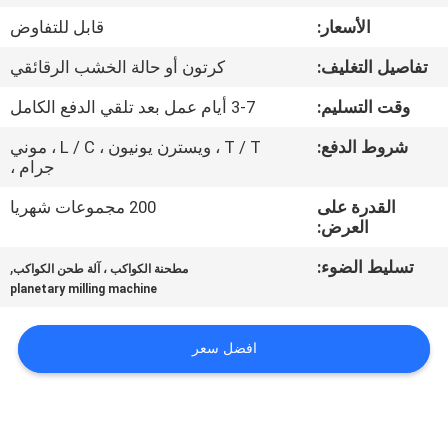
الأسعار:
قابل للتفاوض
مراقبة
تفاصيل التغليف:
كرتون أو حالة الخشب الرقائقي
الجودة
وقت التسليم:
3-7 أيام عمل بعد تلقي الدفع الكامل
اتصل
شروط الدفع:
T / T ، ويسترن يونيون ، L / C ، موني
جرام ،
بنا
القدرة على
200 مجموعات شهريا
العرض:
أخبار
تسليط الضوء:
,
مطحنة الكواكب ، آلة طحن الكواكب
planetary milling machine
BLOG
افضل سعر
اطلب
اقتباس