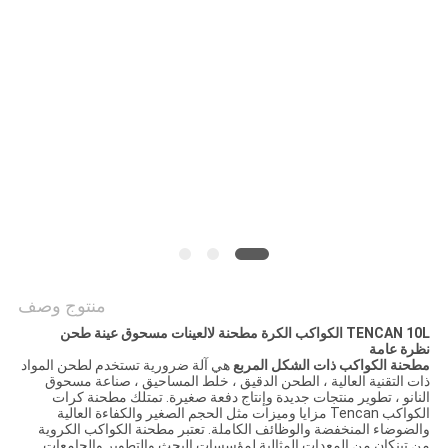
خريطة
الموقع
سياسة
الخصوصية
منتوج وصف
TENCAN 10L الكواكب الكرة مطحنة لالعينات مسحوق عينة طحن
نظرة عامة
مطحنة الكواكب ذات الشكل المربع
هي آلة ضرورية تستخدم لطحن المواد
ذات التقنية العالية ، الطحن الدقيق ، خلط المساحيق ، صناعة مسحوق
النانو ، تطوير منتجات جديدة وإنتاج دفعة صغيرة. تمتلك مطحنة كرات
الكواكب Tencan مزايا وميزات مثل الحجم الصغير والكفاءة العالية
والضوضاء المنخفضة والوظائف الكاملة. تعتبر مطحنة الكواكب الكروية
من تينكان من المعدات المثالية لمؤسسات البحث والتطوير والجامعات