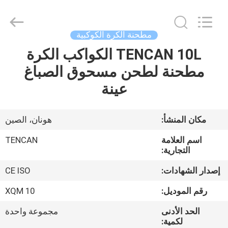
Tianchuang
Powder
Technology
Co.,
Ltd.
مطحنة الكرة الكوكبية
All
Rights
TENCAN 10L الكواكب الكرة
منزل،
Reserved.
مطحنة لطحن مسحوق الصباغ
بيت
عينة
منتجات
مكان المنشأ:
هونان، الصين
معلومات
اسم العلامة
TENCAN
عنا
التجارية:
إصدار الشهادات:
CE ISO
جولة
رقم الموديل:
XQM 10
في
الحد الأدنى
مجموعة واحدة
المعمل
لكمية: