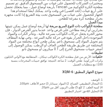
ومختبرات الشركات للحصول على عينات من المسحوق الدقيق. تم تصميم
مطحنة الكرة الكوكبية من Tencan بأربعة أوضاع عمل ، مما يجعلك تحصل
على أربع عينات (كحد أقصى) في وقت واحد. يمكنك أيضًا استخدام هذا
الجهاز للحصول على عينات من المسحوق تحت بيئة التفريغ إذا كانت مجهزة
بجرار مطحنة كرة مفرغة للطحن.
مبدأ العمل
مطحنة الكواكب ذات النوع المربع مربعة
لها أربعة أوضاع عمل يمكن تثبيتها
بجرارين أو أربعة مطاحن على قرص واحد. عندما يدور القرص الدوار ، فإن
محور الجرة يجعل حركات الكواكب بسرعة عالية ، وتتأثر الكرات والمواد
الموجودة داخل الجرار بقوة في حركة عالية السرعة ، وفي نهاية المطاف
يتم تحويل المواد إلى مسحوق ناعم. يمكن طحن أنواع مختلفة من المواد
المختلفة عن طريق طريقة الطحن الجاف أو الرطب. يمكن الوصول إلى
أصغر حبيبات مسحوق الخرج إلى 0.1 ميكرون أو مسحوق نانو.
تطبيقات
خلفيات:
الأرض من قبل مطحنة الكرة الكواكب تينكان ، المتطابقة مع الأواني النايلون
وكرات الزركونيا.
طحن الوقت: 2 ساعة.
النتيجة: توافق حبيبات المخرجات بنسبة
100٪ مع متطلبات العميل.
نموذج الجهاز المطبق:
XQM-6
1. الوصف
1) المجال التطبيقي: الصباغ.
2) المواد: سينابار 3) حجم الأعلاف: 100μm.
4) كمية العلف: 2 كلغ 5) طلب الزبون: أقل من 20μm.
6) التحليل اللاحق: اختبار التطبيق