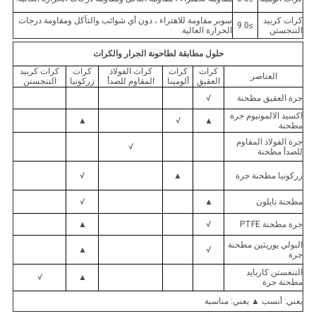
كرات كربيد
سوبر مقاومة للاهتراء ، دون أي شوائب والتآكل ومقاومة درجات
≥9.0
التنجستن
الحرارة العالية.
حلول مطابقة لطاحونة الجرار والكرات
كرات
كرات
كرات الفولاذ
كرات
كرات كربيد
العناصر
العقيق
ألومينا
المقاوم للصدأ
زركونيا
التنجستن
جرة العقيق مطحنة
√
اكسيد الالمونيوم جرة
▲
√
▲
مطحنة
جرة الفولاذ المقاوم
√
للصدأ مطحنة
زركونيا مطحنة جرة
▲
√
مطحنة نايلون
▲
√
جرة مطحنة PTFE
√
▲
البولي يوريثين مطحنة
▲
√
جرة
التنغستن كاربايد
√
▲
مطحنة جرة
يعني: أنسب ▲ يعني: مناسبة