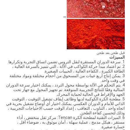
⇒
قبل طحن بعد طحن
المميزات
1. سرعة الدوران المستقرة لنقل التروس تضمن اتساق التجربة وتكرارها.
2. تم اعتماد مبدأ حركة الكواكب في الآلة ، التي تتميز بالسرعة العالية ،
الطاقة الكبيرة ، الكفاءة العالية ، الحبيبات الصغيرة.
3. يمكن إنتاج أربع عينات من المسحوق من أحجام مختلفة ومواد مختلفة
في وقت واحد.
4. يتم التحكم في الآلة بواسطة محول التردد ، يمكنك اختيار سرعة الدوران
المثالية وفقًا للنتائج التجريبية المتوقعة. تم تجهيز المحول مع جهاز تحت
الجهد والإفراط في الحالية لحماية المحرك.
5. مطحنة الكرة الكوكبية لديها وظائف إيقاف تشغيل التوقيت ، التوقيت
الذاتي للأمام و الدوران العكسي. يمكنك اختيار أي أوضاع تشغيل بحرية في
اتجاه واحد ، التناوب ، التعاقب ، إعداد الوقت حسب الاحتياجات التجريبية ،
وذلك لتحسين كفاءة الطحن.
6. الميزات التقنية لمطحنة الكرة Tencan: مركز ثقل منخفض ، أداء
مستقر ، هيكل مدمج ، عملية سهلة ، أمان موثوق به ، ضوضاء أقل ،
خسارة صغيرة.