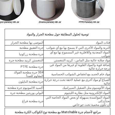
توصية لحلول المطابقة حول مطحنة الجرار والمواد
فئات المواد
الموصى بها مطحنة الجرار
التربة والمواد الأخرى التي لا يسمح بها مع أي شوائب
جرة العقيق مطحنة
المواد المعدنية واللافلزية غير المسموح بها مع أي
جرة مطحنة زركونيا
شوائب
مواد صلابة عالية مثل الماس ، كربيد التنغستن
التنغستن كربيد مطحنة جرة
إضافة قوية والمواد القلوية أو غيرها من المواد في
جرة مطحنة PTFE
درجة حرارة عالية
304 جرة مطحنة الفولاذ
مواد خام الحديد مع انخفاض الشوائب الحساسية
المقاوم للصدأ
الصباغ أو مواد أخرى مع عملية لاحقة تحت درجة حرارة
جرة مطحنة النايلون
عالية
مواد الألومنيوم مثل الصقيل السيراميك
اكسيد الالمونيوم جرة مطحنة
المواد الإلكترونية مثل بطارية الليثيوم
البولي يوريثين مطحنة جرة
المواد المؤكسدة بسهولة أو بعض المواد الخاصة التي
تحتاج إلى
جرة مطحنة فراغ
أن تكون محمية تحت جو خاص.
مراجع لأحجام جرة Matchable مع مطحنة نوع الكواكب الكرة مطحنة