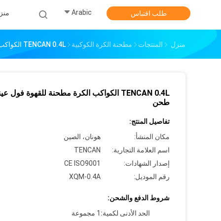
Arabic
منز
طلب اقتباس
منزل
المنتجات
مطحنة الكرة الكوكبية
TENCAN 0.4L الكواكب الكرة مطحنة للقهوة فول عينة طحن
TENCAN 0.4L الكواكب الكرة مطحنة للقهوة فول عي
طحن
تفاصيل المنتج:
مكان المنشأ:
هونان، الصين
اسم العلامة التجارية:
TENCAN
إصدار الشهادات:
CE ISO9001
رقم الموديل:
XQM-0.4A
شروط الدفع والشحن:
الحد الأدنى لكمية:
1 مجموعة