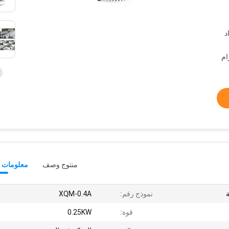
د
منتوج وصف
معلومات ت
نموذج رقم:
XQM-0.4A
قوة:
0.25KW