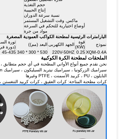
حجم التغذية
إنتاج الحبيبية
نسبة سرعة الدوران
ماكس.
وقت التشغيل المستمر
أوضاع اختيارية للتحكم في السرعة
مواد من جرة
البارامترات الرئيسية لمطحنة الكواكب العمودية المصغرة
قوة
ثورة الس
نموذج
الجهد االكهربى
البعد (مم))
(KW)
(دورة في 
45-435
530 * 300 * 340
220V-50HZ
0.25
XQM-0.4A
الملحقات لمطحنة الكرة الكوكبية
نحن نقدم جميع أنواع الأواني المطحنة في أي حجم متطابق ، والت
النايلون ، PU ، كربيد الأسمنت ، PTFE وغيرها
كرات مطحنة المتاحة: كرات العقيق ، كرات كربيد التنغستن ، ك