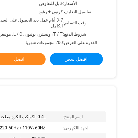
الأسعار:
قابل للتفاوض
تفاصيل التغليف:
كرتون + رغوة
3-7 أيام عمل بعد الحصول على السدا
وقت التسليم:
الكامل
شروط الدفع:
T / T، ويسترن يونيون، L / C، مونيغرام
القدرة على العرض:
200 مجموعات شهريا
افضل سعر
اتصل
اسم المنتج:
0.4L الكواكب الكرة مطحنة
الجهد االكهربى:
220-50Hz / 110V، 60HZ