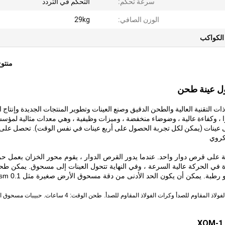
سرعة تحكم:
التحكم في التردد
الوزن الصافي:
29kg
الكواكب
منتو
 التقنية العالية والطحن الدقيق وصنع العينات وتطوير المنتجات الجديدة وإنتاج ا
واكب الكروية Tencan حجمًا صغيرًا ، وكفاءة عالية ، وضوضاء منخفضة ، وميزات وظيفية ، وهي معدات مثالية لمؤ
 عينات (يمكن لكل تجربة الحصول على أربع عينات في نفس الوقت).
تحصل على 
كروي
عندما يدور القرص الدوار ، يقوم محور الخزان بعمل ح
وة في الحركة عالية السرعة ، وفي النهاية تتحول العينات إلى مسحوق.
يمكن طحن
 رطبة.
يمكن أن يكون الحد الأدنى من دقة مسحوق الأرض صغيرة مثل 0.1 asm.
لاذ المقاوم للصدأ وكرات الفولاذ المقاوم للصدأ.
طحن الوقت: 4 ساعات.
حبيبات مسحوق ال