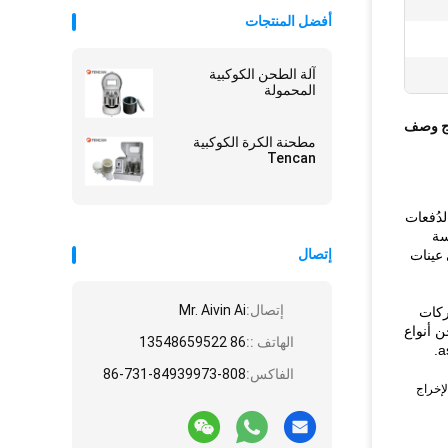
أفضل المنتجات
آلة الطحن الكوكبية
المحمولة
ج وصف
مطحنة الكرة الكوكبية
Tencan
لدُفعات
سسة
إتصال
عينات
إتصال:
Mr. Aivin Ai
ركات
 أنواع
الهاتف ::
86 13548659522
الفاكس:
86-731-84939973-808
إخراج