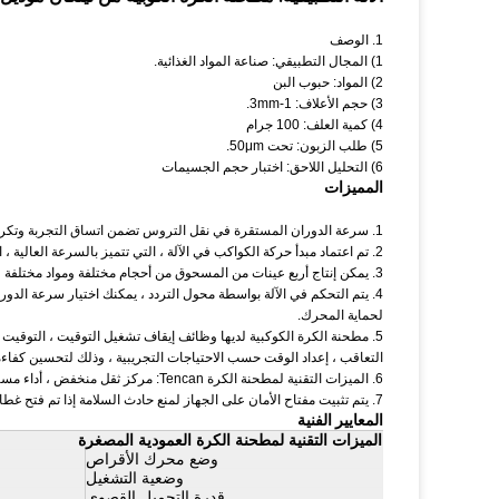
1. الوصف
1) المجال التطبيقي: صناعة المواد الغذائية.
2) المواد: حبوب البن
3) حجم الأعلاف: 1-3mm.
4) كمية العلف: 100 جرام
5) طلب الزبون: تحت 50μm.
6) التحليل اللاحق: اختبار حجم الجسيمات
المميزات
1. سرعة الدوران المستقرة في نقل التروس تضمن اتساق التجربة وتكرارها.
2. تم اعتماد مبدأ حركة الكواكب في الآلة ، التي تتميز بالسرعة العالية ، الطاقة الكبيرة ، الكفاءة العالية ، الحبيبات الصغيرة.
3. يمكن إنتاج أربع عينات من المسحوق من أحجام مختلفة ومواد مختلفة في وقت واحد.
4. يتم التحكم في الآلة بواسطة محول التردد ، يمكنك اختيار سرعة الدوران المثالية وفقًا للنتائج التجريبية المتوقعة.
لحماية المحرك.
5. مطحنة الكرة الكوكبية لديها وظائف إيقاف تشغيل التوقيت ، التوقيت الذاتي للأمام و الدوران العكسي.
التعاقب ، إعداد الوقت حسب الاحتياجات التجريبية ، وذلك لتحسين كفاء
6. الميزات التقنية لمطحنة الكرة Tencan: مركز ثقل منخفض ، أداء مستقر ، هيكل مدمج ، عملية سهلة ، أمان موثوق به ، ضوضاء أقل ، خسارة صغيرة.
7. يتم تثبيت مفتاح الأمان على الجهاز لمنع حادث السلامة إذا تم فتح غطاء السلامة أثناء تشغيل الجهاز.
المعايير الفنية
الميزات التقنية لمطحنة الكرة العمودية المصغرة
وضع محرك الأقراص
وضعية التشغيل
قدرة التحميل القصوى