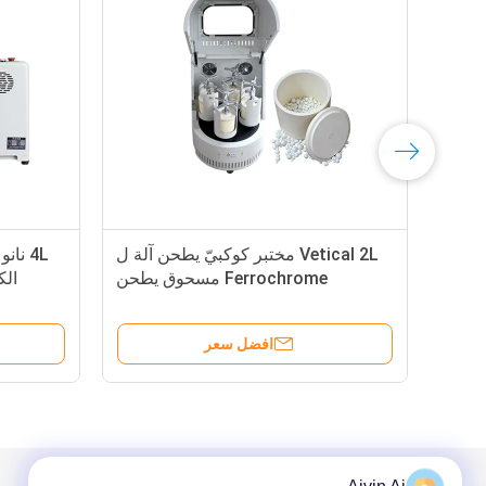
Vetical 2L مختبر كوكبيّ يطحن آلة ل
4L نا
Ferrochrome مسحوق يطحن
الك
افضل سعر