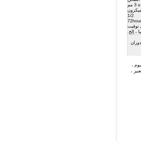
1/2
72hou
ي توقيت
 ، إلخ.
دوران
يوم ،
 المنغنيز ،