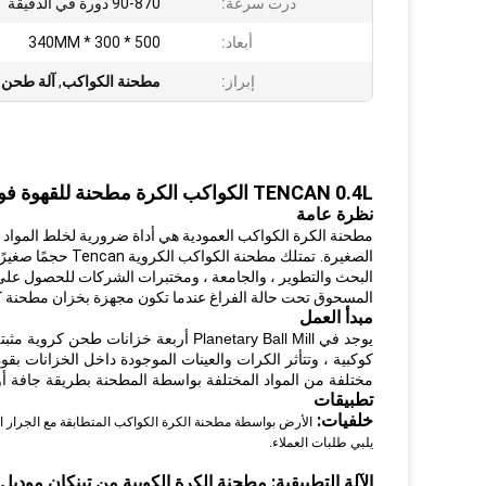
درت سرعة:
90-870 دورة في الدقيقة
أبعاد:
500 * 300 * 340MM
إبراز:
مطحنة الكواكب
,
آلة طحن 
TENCAN 0.4L الكواكب الكرة مطحنة للقهوة فول عينة طحن
نظرة عامة
مطحنة الكرة الكواكب العمودية هي أداة ضرورية لخلط المواد ذات
الصغيرة.
تمتلك مطحنة الك
البحث والتطوير ، والجامعة ، ومختبرات الشركات للحصول على
المسحوق تحت حالة الفراغ عندما تكون مجهزة بخزان مطحنة 
مبدأ العمل
يوجد في Planetary Ball Mill أربعة خزانات طحن كروية مثبتة على قرص دوار واحد.
كوكبية ، وتتأثر الكرات والعينات الموجودة داخل الخزانات بق
مختلفة من المواد المختلفة بواسطة المطحنة بطريقة جافة أو
تطبيقات
خلفيات:
الأرض بواسطة مطحنة الكرة الكواكب المتطابقة مع الجرار الفو
يلبي طلبات العملاء.
الآلة التطبيقية: مطحنة الكرة الكوبية من تينكان موديل XQM-1