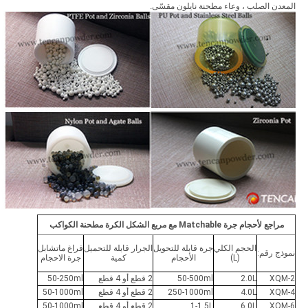
المعدن الصلب ، وعاء مطحنة نايلون مقسّى.
مراجع لأحجام جرة Matchable مع مربع الشكل الكرة مطحنة الكواكب
الحجم الكلي
جرة قابلة للتحويل
الجرار قابلة للتحميل
فراغ ماتشابل
نموذج رقم:
(L)
الأحجام
كمية
جرة الاحجام
XQM-2
2.0L
50-500ml
2 قطع أو 4 قطع
50-250ml
XQM-4
4.0L
250-1000ml
2 قطع أو 4 قطع
50-1000ml
XQM-6
6.0L
1-1.5L
2 قطع أو 4 قطع
50-1000ml