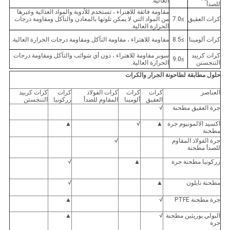
العالية.
للصدأ
مقاومة فائقة للاهتراء ، تستخدم للأدوية والمواد الغذائية وغيرها
كرات العقيق
≥7.0
من المواد التي لا يمكن تلوثها بالمعادن والتآكل ومقاومة درجات
الحرارة العالية.
كرات ألومينا
≥8.5
مقاومة للاهتراء ، مقاومة التآكل ومقاومة درجات الحرارة العالية.
كرات كربيد
سوبر مقاومة للاهتراء ، دون أي شوائب والتآكل ومقاومة درجات
≥9.0
التنجستن
الحرارة العالية.
حلول مطابقة لطاحونة الجرار والكرات
العناصر
كرات
كرات
كرات الفولاذ
كرات
كرات كربيد
العقيق
ألومينا
المقاوم للصدأ
زركونيا
التنجستن
جرة العقيق مطحنة
√
اكسيد الالمونيوم جرة
▲
√
▲
مطحنة
جرة الفولاذ المقاوم
√
للصدأ مطحنة
زركونيا مطحنة جرة
▲
√
مطحنة نايلون
▲
√
جرة مطحنة PTFE
√
▲
البولي يوريثين مطحنة
√
▲
جرة