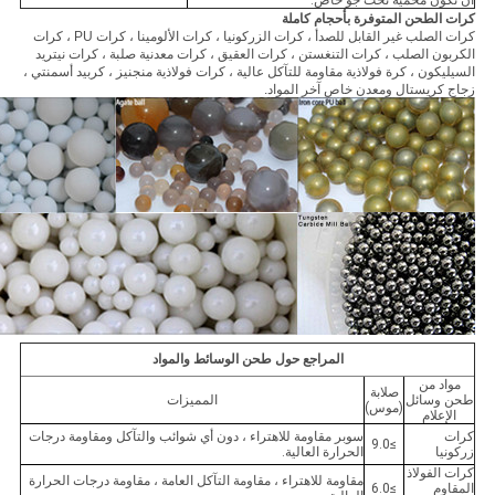
أن تكون محمية تحت جو خاص.
كرات الطحن المتوفرة بأحجام كاملة
كرات الصلب غير القابل للصدأ ، كرات الزركونيا ، كرات الألومينا ، كرات PU ، كرات
الكربون الصلب ، كرات التنغستن ، كرات العقيق ، كرات معدنية صلبة ، كرات نيتريد
السيليكون ، كرة فولاذية مقاومة للتآكل عالية ، كرات فولاذية منجنيز ، كربيد أسمنتي ،
زجاج كريستال ومعدن خاص آخر المواد.
المراجع حول طحن الوسائط والمواد
مواد من
صلابة
طحن وسائل
المميزات
(موس)
الإعلام
كرات
سوبر مقاومة للاهتراء ، دون أي شوائب والتآكل ومقاومة درجات
≥9.0
زركونيا
الحرارة العالية.
كرات الفولاذ
مقاومة للاهتراء ، مقاومة التآكل العامة ، مقاومة درجات الحرارة
المقاوم
≥6.0