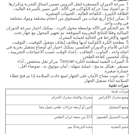
1. سرعة الدوران المستقرة لنقل التروس تضمن اتساق التجربة وتكرارها.
2. تم اعتماد مبدأ حركة الكواكب في الآلة ، التي تتميز بالسرعة العالية ،
الطاقة الكبيرة ، الكفاءة العالية ، الحبيبات الصغيرة.
3. يمكن إنتاج أربع عينات من المسحوق من أحجام مختلفة ومواد مختلفة
في وقت واحد.
4. يتم التحكم في الآلة بواسطة محول التردد ، يمكنك اختيار سرعة الدوران
المثالية وفقًا للنتائج التجريبية المتوقعة. تم تجهيز المحول مع جهاز تحت
الجهد والإفراط في الحالية لحماية المحرك.
5. مطحنة الكرة الكوكبية لديها وظائف إيقاف تشغيل التوقيت ، التوقيت
الذاتي للأمام و الدوران العكسي. يمكنك اختيار أي أوضاع تشغيل بحرية في
اتجاه واحد ، التناوب ، التعاقب ، إعداد الوقت حسب الاحتياجات التجريبية ،
وذلك لتحسين كفاءة الطحن.
6. الميزات التقنية لمطحنة الكرة Tencan: مركز ثقل منخفض ، أداء
مستقر ، هيكل مدمج ، عملية سهلة ، أمان موثوق به ، ضوضاء أقل ،
خسارة صغيرة.
7. يتم تثبيت مفتاح الأمان على الجهاز لمنع حادث السلامة إذا تم فتح غطاء
السلامة أثناء تشغيل الجهاز.
ميزات تقنية
ميزات تقنية
وضع محرك الأقراص
محرك والعتاد محرك الحزام
وضع التشغيل
اثنين أو أربعة خزانات طحن تعمل معا
قدرة التحميل القصوى
2/3 من سعة خزان الطحن
حجم التغذية
مادة التربة≤3 مم