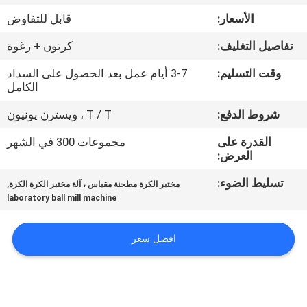
الأسعار:
قابل للتفاوض
مراقبة
تفاصيل التغليف:
كرتون + رغوة
الجودة
وقت التسليم:
3-7 أيام عمل بعد الحصول على السداد
الكامل
اتصل
شروط الدفع:
T / T ، ويسترن يونيون
بنا
القدرة على
مجموعات 300 في الشهر
العرض:
أخبار
تسليط الضوء:
,
مختبر الكرة مطحنة مقياس ، آلة مختبر الكرة الكرة
laboratory ball mill machine
BLOG
افضل سعر
اطلب
اقتباس