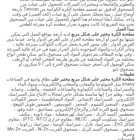
والتطوير والجامعات ومختبرات الشركات للحصول على عينات من
المسحوق الدقيق. تم تصميم مطحنة الكرة الكوكبية من Tencan بأربعة
أوضاع عمل ، مما يجعلك تحصل على أربع عينات (كحد أقصى) في وقت
واحد. يمكنك أيضًا استخدام هذا الجهاز للحصول على عينات من المسحوق
تحت بيئة التفريغ إذا كانت مجهزة بجرار مطحنة كرة مفرغة للطحن.
مبدأ العمل
مطحنة الكرة مختبر على شكل مربع
لديه أربعة مواقع العمل التي يمكن
تثبيتها مع اثنين أو أربعة مطحنة الجرار على القرص الدوار واحد. عندما يدور
القرص الدوار ، فإن محور الجرة يجعل حركات الكواكب بسرعة عالية ،
وتتأثر الكرات والمواد الموجودة داخل الجرار بقوة في حركة عالية السرعة
، وفي نهاية المطاف يتم تحويل المواد إلى مسحوق ناعم. يمكن طحن أنواع
مختلفة من المواد المختلفة عن طريق طريقة الطحن الجاف أو الرطب.
يمكن الوصول إلى أصغر حبيبات مسحوق الخرج إلى 0.1 ميكرون أو
مسحوق نانو.
تطبيقات
مطحنة الكرة مختبر على شكل مربع مختبر على
نطاق واسع في الصناعات
imany مثل الجيولوجيا والمعادن والمعادن والالكترونيات ومواد البناء
والسيراميك والصناعات الكيماوية والصناعات الخفيفة ، والطب ، وحماية
البيئة ، وهلم جرا. إنها مناسبة بشكل خاص لمجالات الإنتاج مثل السيراميك
الإلكتروني ، السيراميك الإنشائي ، المواد المغناطيسية ، حمض الكوبالت
الليثيوم ، المنغنيز الليثيوم ، المحفز ، الفوسفور ، الفسفور طويل التوهج ،
مسحوق تلميع التربة النادر والزجاج الإلكتروني. مساحيق ، خلية وقود ،
مغنطيس أكسيد الزنك ، سيراميك كهرضغطية ، مواد نانوية ، مكثف
سيراميك بسكويت الويفر ، MLCC ، مقاوم حراري (PTC ، NTC) ، مقاوم
للتآكل ZnO ، سيراميك عازل ، سيراميك ألومينا ، سيراميك زركونيا ،
فسفور ، مسحوق أكسيد الزنك ، مسحوق الفريت Ni-Zn ، الفريت Mn-Zn
وغيرها
المميزات