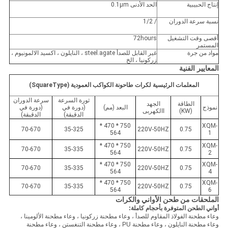
إنتاج الحبيبية
الحد الأدنى 0.1μm
نسبة سرعة الدوران
/ 1/2
أقصى وقت التشغيل
72hours
المستمر
مواد من جرة
غير القابل للصدأ steel.agate ، النايلون ، اكسيد الالمونيوم ،
زركونيا ، الخ
المعايير الفنية
المعلمات الرئيسية لكرات طاحونة الكواكب العمودية (SquareType)
ثورة السرعة
سرعة الدوران
الطاقة
الجهد
نموذج
البعد (مم)
(دورة في
(دورة في
(KW)
االكهربى
الدقيقة)
الدقيقة)
750 * 470 *
XQM-
70-670
35-325
220V-50HZ
0.75
564
1
750 * 470 *
XQM-
70-670
35-335
220V-50HZ
0.75
564
2
750 * 470 *
XQM-
70-670
35-335
220V-50HZ
0.75
564
4
750 * 470 *
XQM-
70-670
35-335
220V-50HZ
0.75
564
6
الملحقات من طحن الأواني والكرات
أواني الطحن المتوفرة بأحجام كاملة:
وعاء مطحنة الفولاذ المقاوم للصدأ ، وعاء مطحنة زركونيا ، وعاء مطحنة الألومينا ،
وعاء مطحنة النايلون ، وعاء مطحنة PU ، وعاء مطحنة التنغستن ، وعاء مطحنة