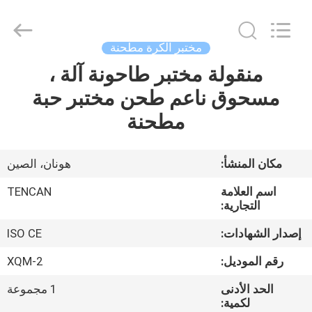
Tianchuang
Powder
Technology
Co.,
Ltd.
مختبر الكرة مطحنة
All
Rights
منقولة مختبر طاحونة آلة ،
منزل،
Reserved.
مسحوق ناعم طحن مختبر حبة
بيت
مطحنة
منتجات
مكان المنشأ:
هونان، الصين
معلومات
اسم العلامة
TENCAN
عنا
التجارية:
إصدار الشهادات:
ISO CE
جولة
رقم الموديل:
XQM-2
في
الحد الأدنى
1 مجموعة
المعمل
لكمية: