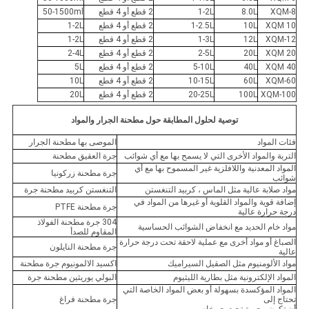
XQM-8
8.0L
1-2L
2 قطع أو 4 قطع
50-1500ml
XQM 10
10L
1-2.5L
2 قطع أو 4 قطع
1-2L
XQM-12
12L
1-3L
2 قطع أو 4 قطع
1-2L
XQM 20
20L
2-5L
2 قطع أو 4 قطع
2-4L
XQM 40
40L
5-10L
2 قطع أو 4 قطع
5L
XQM-60
60L
10-15L
2 قطع أو 4 قطع
10L
XQM-100
100L
20-25L
2 قطع أو 4 قطع
20L
توصية لحلول المطابقة حول مطحنة الجرار والمواد
فئات المواد
الموصى بها مطحنة الجرار
التربة والمواد الأخرى التي لا يسمح بها مع أي شوائب
جرة العقيق مطحنة
المواد المعدنية واللافلزية غير المسموح بها مع أي
جرة مطحنة زركونيا
شوائب
مواد صلابة عالية مثل الماس ، كربيد التنغستن
التنغستن كربيد مطحنة جرة
إضافة قوية والمواد القلوية أو غيرها من المواد في
جرة مطحنة PTFE
درجة حرارة عالية
304 جرة مطحنة الفولاذ
مواد خام الحديد مع انخفاض الشوائب الحساسية
المقاوم للصدأ
الصباغ أو مواد أخرى مع عملية لاحقة تحت درجة حرارة
جرة مطحنة النايلون
عالية
مواد الألومنيوم مثل الصقيل السيراميك
اكسيد الالمونيوم جرة مطحنة
المواد الإلكترونية مثل بطارية الليثيوم
البولي يوريثين مطحنة جرة
المواد المؤكسدة بسهولة أو بعض المواد الخاصة التي
تحتاج إلى
جرة مطحنة فراغ