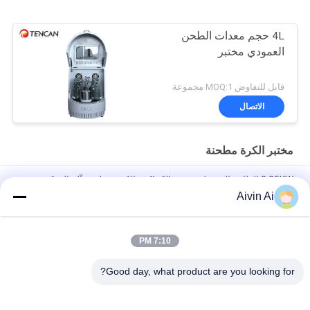
4L حجم معدات الطحن
العمودي مختبر
قابل للتفاوض MOQ:1 مجموعة
الاتصال
مختبر الكرة مطحنة
0.25KW الطاقة البسيطة مختبر الكواكب الكرة مطحنة آلة التحكم في
التردد
Aivin Ai
نانو مسحوق مختبر طاحونة آلة ، مختبر مقياس الكرة مطحنة الخدمة
الطويلة في الحياة
7:10 PM
CE ISO عمودي ومنقولة مختبر طحن مطحنة ، مختبر طحن مطحنة
Good day, what product are you looking for?
فئات شعبية
جميع