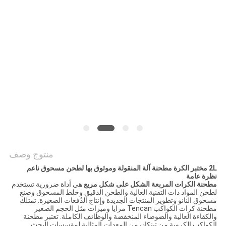
خريطة
الموقع
سياسة
الخصوصية
منتوج وصف
2L مختبر الكرة مطحنة آلة المنقولة وموثوق بها لطحن مسحوق ناعم
نظرة عامة
مطحنة الكرات المربعة الشكل على شكل مربع
هي أداة ضرورية تستخدم
لطحن المواد ذات التقنية العالية والطحن الدقيق وخلط المسحوق وصنع
مسحوق النانو وتطوير المنتجات الجديدة وإنتاج الدُفعات الصغيرة. تمتلك
مطحنة كرات الكواكب Tencan مزايا وميزات مثل الحجم الصغير
والكفاءة العالية والضوضاء المنخفضة والوظائف الكاملة. تعتبر مطحنة
الكواكب الكروية من تينكان من المعدات المثالية لمؤسسات البحث