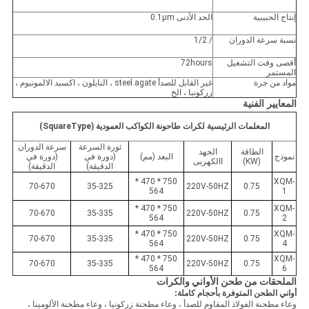
إنتاج الحبيبية
الحد الأدنى 0.1μm
نسبة سرعة الدوران
/ 1/2
أقصى وقت التشغيل
72hours
المستمر
مواد من جرة
غير القابل للصدأ steel.agate ، النايلون ، اكسيد الالمونيوم ،
زركونيا ، الخ
المعايير الفنية
المعلمات الرئيسية لكرات طاحونة الكواكب العمودية (SquareType)
ثورة السرعة
سرعة الدوران
الطاقة
الجهد
نموذج
البعد (مم)
(دورة في
(دورة في
(KW)
االكهربى
الدقيقة)
الدقيقة)
750 * 470 *
XQM-
70-670
35-325
220V-50HZ
0.75
564
1
750 * 470 *
XQM-
70-670
35-335
220V-50HZ
0.75
564
2
750 * 470 *
XQM-
70-670
35-335
220V-50HZ
0.75
564
4
750 * 470 *
XQM-
70-670
35-335
220V-50HZ
0.75
564
6
الملحقات من طحن الأواني والكرات
أواني الطحن المتوفرة بأحجام كاملة:
وعاء مطحنة الفولاذ المقاوم للصدأ ، وعاء مطحنة زركونيا ، وعاء مطحنة الألومينا ،