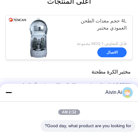
أعلى المنتجات
4L حجم معدات الطحن
العمودي مختبر
قابل للتفاوض MOQ:1 مجموعة
الاتصال
مختبر الكرة مطحنة
0.25KW الطاقة البسيطة مختبر الكواكب الكرة مطحنة آلة التحكم في
التردد
Aivin Ai
نانو مسحوق مختبر طاحونة آلة ، مختبر مقياس الكرة مطحنة الخدمة
الطويلة في الحياة
2:32 AM
CE ISO عمودي ومنقولة مختبر طحن مطحنة ، مختبر طحن مطحنة
Good day, what product are you looking for?
فئات شعبية
جميع