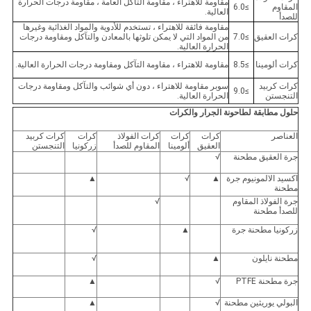
مقاومة للاهتراء ، مقاومة التآكل العامة ، مقاومة درجات الحرارة
المقاوم
≥6.0
العالية.
للصدأ
مقاومة فائقة للاهتراء ، تستخدم للأدوية والمواد الغذائية وغيرها
كرات العقيق
≥7.0
من المواد التي لا يمكن تلوثها بالمعادن والتآكل ومقاومة درجات
الحرارة العالية.
كرات ألومينا
≥8.5
مقاومة للاهتراء ، مقاومة التآكل ومقاومة درجات الحرارة العالية.
كرات كربيد
سوبر مقاومة للاهتراء ، دون أي شوائب والتآكل ومقاومة درجات
≥9.0
التنجستن
الحرارة العالية.
حلول مطابقة لطاحونة الجرار والكرات
العناصر
كرات
كرات
كرات الفولاذ
كرات
كرات كربيد
العقيق
ألومينا
المقاوم للصدأ
زركونيا
التنجستن
جرة العقيق مطحنة
√
اكسيد الالمونيوم جرة
▲
√
▲
مطحنة
جرة الفولاذ المقاوم
√
للصدأ مطحنة
زركونيا مطحنة جرة
▲
√
مطحنة نايلون
▲
√
جرة مطحنة PTFE
√
▲
البولي يوريثين مطحنة
√
▲