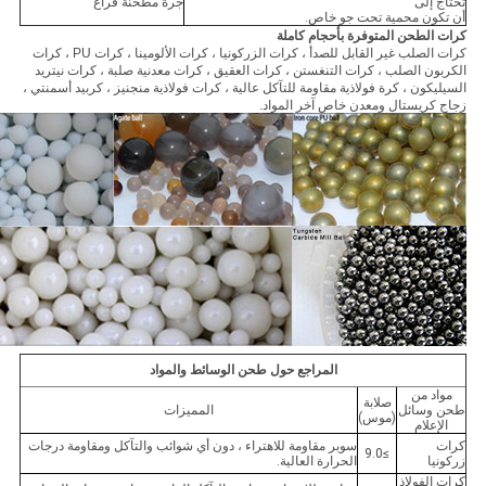
تحتاج إلى
جرة مطحنة فراغ
أن تكون محمية تحت جو خاص.
كرات الطحن المتوفرة بأحجام كاملة
كرات الصلب غير القابل للصدأ ، كرات الزركونيا ، كرات الألومينا ، كرات PU ، كرات
الكربون الصلب ، كرات التنغستن ، كرات العقيق ، كرات معدنية صلبة ، كرات نيتريد
السيليكون ، كرة فولاذية مقاومة للتآكل عالية ، كرات فولاذية منجنيز ، كربيد أسمنتي ،
زجاج كريستال ومعدن خاص آخر المواد.
المراجع حول طحن الوسائط والمواد
مواد من
صلابة
طحن وسائل
المميزات
(موس)
الإعلام
كرات
سوبر مقاومة للاهتراء ، دون أي شوائب والتآكل ومقاومة درجات
≥9.0
زركونيا
الحرارة العالية.
كرات الفولاذ