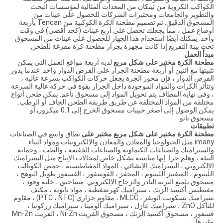
الكواكب الكروية من تينكان من المعدات المثالية لمؤسسات البحث
والتطوير والجامعات ومختبرات الشركات للحصول على عينات من
المسحوق الدقيق. تم تصميم مطحنة الكرة الكوكبية من Tencan بأربعة
أوضاع عمل ، مما يجعلك تحصل على أربع عينات (كحد أقصى) في وقت
واحد. يمكنك أيضًا استخدام هذا الجهاز للحصول على عينات من المسحوق
تحت بيئة التفريغ إذا كانت مجهزة بجرار مطحنة كرة مفرغة للطحن.
مبدأ العمل
مطحنة الكرة مختبر على شكل مربع
لديه أربعة مواقع العمل التي يمكن
تثبيتها مع اثنين أو أربعة مطحنة الجرار على القرص الدوار واحد. عندما يدور
القرص الدوار ، فإن محور الجرة يجعل حركات الكواكب بسرعة عالية ،
وتتأثر الكرات والمواد الموجودة داخل الجرار بقوة في حركة عالية السرعة
، وفي نهاية المطاف يتم تحويل المواد إلى مسحوق ناعم. يمكن طحن أنواع
مختلفة من المواد المختلفة عن طريق طريقة الطحن الجاف أو الرطب.
يمكن الوصول إلى أصغر حبيبات مسحوق الخرج إلى 0.1 ميكرون أو
مسحوق نانو.
تطبيقات
مطحنة الكرة مختبر على شكل مربع مختبر على
نطاق واسع في الصناعات
imany مثل الجيولوجيا والمعادن والمعادن والالكترونيات ومواد البناء
والسيراميك والصناعات الكيماوية والصناعات الخفيفة ، والطب ، وحماية
البيئة ، وهلم جرا. إنها مناسبة بشكل خاص لمجالات الإنتاج مثل السيراميك
الإلكتروني ، السيراميك الإنشائي ، المواد المغناطيسية ، حمض الكوبالت
الليثيوم ، المنغنيز الليثيوم ، المحفز ، الفوسفور ، الفسفور طويل التوهج ،
مسحوق تلميع التربة النادر والزجاج الإلكتروني. مساحيق ، خلية وقود ،
مغنطيس أكسيد الزنك ، سيراميك كهرضغطية ، مواد نانوية ، مكثف
سيراميك بسكويت الويفر ، MLCC ، مقاوم حراري (PTC ، NTC) ، مقاوم
للتآكل ZnO ، سيراميك عازل ، سيراميك ألومينا ، سيراميك زركونيا ،
فسفور ، مسحوق أكسيد الزنك ، مسحوق الفريت Ni-Zn ، الفريت Mn-Zn
وغيرها