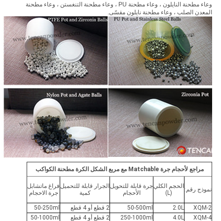
وعاء مطحنة النايلون ، وعاء مطحنة PU ، وعاء مطحنة التنغستن ، وعاء مطحنة
المعدن الصلب ، وعاء مطحنة نايلون مقسّى.
مراجع لأحجام جرة Matchable مع مربع الشكل الكرة مطحنة الكواكب
الحجم الكلي
جرة قابلة للتحويل
الجرار قابلة للتحميل
فراغ ماتشابل
نموذج رقم:
(L)
الأحجام
كمية
جرة الاحجام
XQM-2
2.0L
50-500ml
2 قطع أو 4 قطع
50-250ml
XQM-4
4.0L
250-1000ml
2 قطع أو 4 قطع
50-1000ml