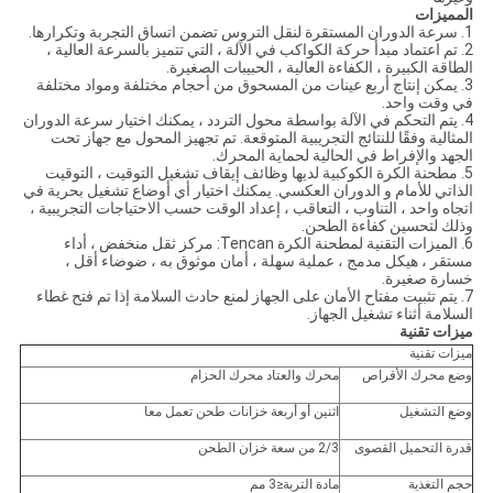
المميزات
1. سرعة الدوران المستقرة لنقل التروس تضمن اتساق التجربة وتكرارها.
2. تم اعتماد مبدأ حركة الكواكب في الآلة ، التي تتميز بالسرعة العالية ،
الطاقة الكبيرة ، الكفاءة العالية ، الحبيبات الصغيرة.
3. يمكن إنتاج أربع عينات من المسحوق من أحجام مختلفة ومواد مختلفة
في وقت واحد.
4. يتم التحكم في الآلة بواسطة محول التردد ، يمكنك اختيار سرعة الدوران
المثالية وفقًا للنتائج التجريبية المتوقعة. تم تجهيز المحول مع جهاز تحت
الجهد والإفراط في الحالية لحماية المحرك.
5. مطحنة الكرة الكوكبية لديها وظائف إيقاف تشغيل التوقيت ، التوقيت
الذاتي للأمام و الدوران العكسي. يمكنك اختيار أي أوضاع تشغيل بحرية في
اتجاه واحد ، التناوب ، التعاقب ، إعداد الوقت حسب الاحتياجات التجريبية ،
وذلك لتحسين كفاءة الطحن.
6. الميزات التقنية لمطحنة الكرة Tencan: مركز ثقل منخفض ، أداء
مستقر ، هيكل مدمج ، عملية سهلة ، أمان موثوق به ، ضوضاء أقل ،
خسارة صغيرة.
7. يتم تثبيت مفتاح الأمان على الجهاز لمنع حادث السلامة إذا تم فتح غطاء
السلامة أثناء تشغيل الجهاز.
ميزات تقنية
ميزات تقنية
وضع محرك الأقراص
محرك والعتاد محرك الحزام
وضع التشغيل
اثنين أو أربعة خزانات طحن تعمل معا
قدرة التحميل القصوى
2/3 من سعة خزان الطحن
حجم التغذية
مادة التربة≤3 مم