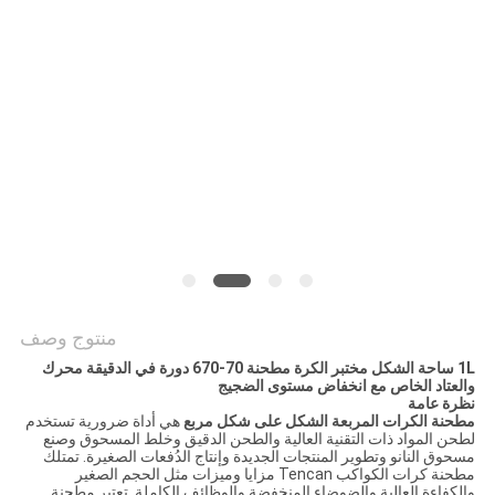
خريطة
الموقع
سياسة
الخصوصية
منتوج وصف
1L ساحة الشكل مختبر الكرة مطحنة 70-670 دورة في الدقيقة محرك
والعتاد الخاص مع انخفاض مستوى الضجيج
نظرة عامة
مطحنة الكرات المربعة الشكل على شكل مربع
هي أداة ضرورية تستخدم
لطحن المواد ذات التقنية العالية والطحن الدقيق وخلط المسحوق وصنع
مسحوق النانو وتطوير المنتجات الجديدة وإنتاج الدُفعات الصغيرة. تمتلك
مطحنة كرات الكواكب Tencan مزايا وميزات مثل الحجم الصغير
والكفاءة العالية والضوضاء المنخفضة والوظائف الكاملة. تعتبر مطحنة