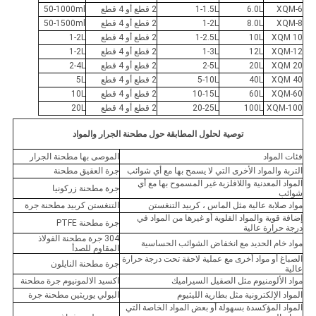
XQM-6
6.0L
1-1.5L
2 قطع أو 4 قطع
50-1000ml
XQM-8
8.0L
1-2L
2 قطع أو 4 قطع
50-1500ml
XQM 10
10L
1-2.5L
2 قطع أو 4 قطع
1-2L
XQM-12
12L
1-3L
2 قطع أو 4 قطع
1-2L
XQM 20
20L
2-5L
2 قطع أو 4 قطع
2-4L
XQM 40
40L
5-10L
2 قطع أو 4 قطع
5L
XQM-60
60L
10-15L
2 قطع أو 4 قطع
10L
XQM-100
100L
20-25L
2 قطع أو 4 قطع
20L
توصية لحلول المطابقة حول مطحنة الجرار والمواد
فئات المواد
الموصى بها مطحنة الجرار
التربة والمواد الأخرى التي لا يسمح بها مع أي شوائب
جرة العقيق مطحنة
المواد المعدنية واللافلزية غير المسموح بها مع أي
جرة مطحنة زركونيا
شوائب
مواد صلابة عالية مثل الماس ، كربيد التنغستن
التنغستن كربيد مطحنة جرة
إضافة قوية والمواد القلوية أو غيرها من المواد في
جرة مطحنة PTFE
درجة حرارة عالية
304 جرة مطحنة الفولاذ
مواد خام الحديد مع انخفاض الشوائب الحساسية
المقاوم للصدأ
الصباغ أو مواد أخرى مع عملية لاحقة تحت درجة حرارة
جرة مطحنة النايلون
عالية
مواد الألومنيوم مثل الصقيل السيراميك
اكسيد الالمونيوم جرة مطحنة
المواد الإلكترونية مثل بطارية الليثيوم
البولي يوريثين مطحنة جرة
المواد المؤكسدة بسهولة أو بعض المواد الخاصة التي