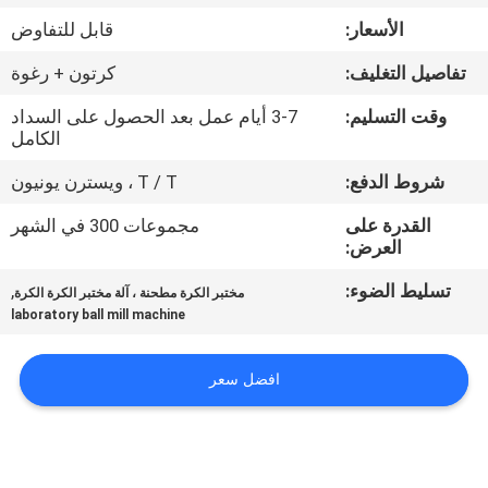
الأسعار:
قابل للتفاوض
مراقبة
تفاصيل التغليف:
كرتون + رغوة
الجودة
وقت التسليم:
3-7 أيام عمل بعد الحصول على السداد
الكامل
اتصل
شروط الدفع:
T / T ، ويسترن يونيون
بنا
القدرة على
مجموعات 300 في الشهر
العرض:
أخبار
تسليط الضوء:
,
مختبر الكرة مطحنة ، آلة مختبر الكرة الكرة
laboratory ball mill machine
BLOG
افضل سعر
اطلب
اقتباس