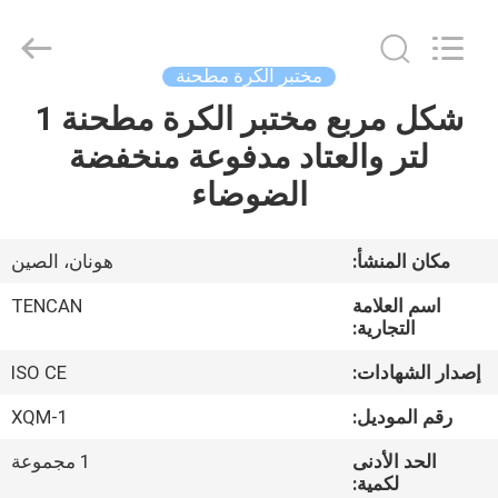
Tianchuang
Powder
Technology
Co.,
Ltd.
مختبر الكرة مطحنة
All
Rights
شكل مربع مختبر الكرة مطحنة 1
منزل،
Reserved.
لتر والعتاد مدفوعة منخفضة
بيت
الضوضاء
منتجات
مكان المنشأ:
هونان، الصين
معلومات
اسم العلامة
TENCAN
عنا
التجارية:
إصدار الشهادات:
ISO CE
جولة
رقم الموديل:
XQM-1
في
الحد الأدنى
1 مجموعة
المعمل
لكمية: