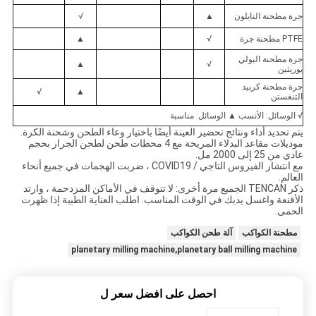
جرة مطحنة النايلون
▲
√
PTFE مطحنة جرة
√
▲
جرة مطحنة البولي
▲
√
يوريثين
جرة مطحنة كربيد
√
▲
التنغستن
√ الوسائل: الأنسب ▲ الوسائل: مناسبة
يتم تحديد أداء ونتائج تحضير العينة أيضًا باختيار وعاء الطحن وشحنة الكرة.
موديلات مقاعد البدلاء المريحة مع 4 محطات طحن لطحن الجرار بحجم
عادي من 25 إلى 2000 مل.
مع انتشار الفيروس التاجي / COVID19 ، ضربت الهجمات في جميع أنحاء
العالم.
ذكر TENCAN الجميع مرة أخرى: لا تتوقف في الأماكن المزدحمة ، وارتد
الأقنعة واغسل يديك في الوقت المناسب. اطلب العناية الطبية إذا ظهرت
الحمى.
مطحنة الكواكب
آلة طحن الكواكب
planetary milling machine,planetary ball milling machine
احصل على افضل سعر ل