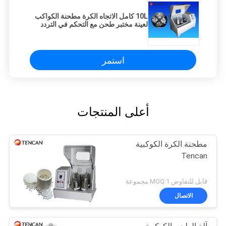
10L كامل الاتجاه الكرة مطحنة الكواكب
لعينة مختبر طحن مع التحكم في التردد
استمر
أعلى المنتجات
مطحنة الكرة الكوكبية
Tencan
قابل للتفاوض MOQ:1 مجموعة
الاتصال