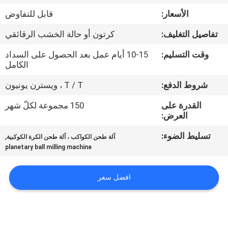
الأسعار:
قابل للتفاوض
مراقبة
تفاصيل التغليف:
كرتون أو حالة الخشب الرقائقي
الجودة
وقت التسليم:
10-15 أيام عمل بعد الحصول على السداد
الكامل
اتصل
شروط الدفع:
T / T ، ويسترن يونيون
بنا
القدرة على
150 مجموعة لكلّ شهر
العرض:
أخبار
تسليط الضوء:
,
آلة طحن الكواكب ، آلة طحن الكرة الكوكبية
planetary ball milling machine
BLOG
افضل سعر
اطلب
اقتباس