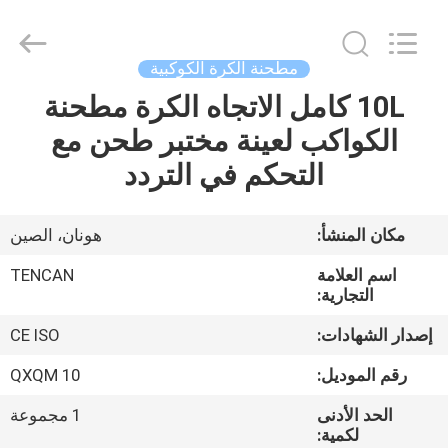
Tianchuang
Powder
Technology
Co.,
Ltd.
مطحنة الكرة الكوكبية
All
Rights
10L كامل الاتجاه الكرة مطحنة
منزل،
Reserved.
الكواكب لعينة مختبر طحن مع
بيت
التحكم في التردد
منتجات
مكان المنشأ:
هونان، الصين
معلومات
اسم العلامة
TENCAN
عنا
التجارية:
إصدار الشهادات:
CE ISO
جولة
رقم الموديل:
QXQM 10
في
الحد الأدنى
1 مجموعة
المعمل
لكمية: