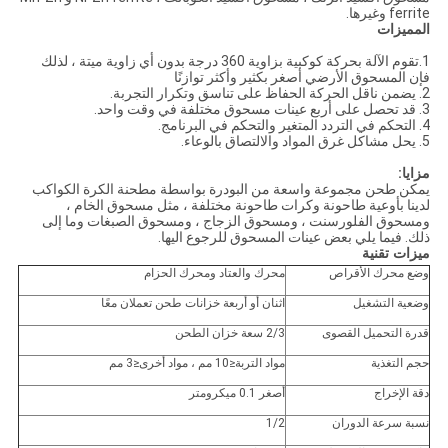
ferrite وغيرها.
المميزات
1.تقوم الآلة بحركة كوكبية بزاوية 360 درجة بدون أي زاوية ميتة ، لذلك
فإن المسحوق الأرضي أصغر بكثير وأكثر توازنًا
2. يضمن ناقل الحركة الحفاظ على تناسق وتكرار التجربة.
3. قد تحصل على أربع عينات مسحوق مختلفة في وقت واحد.
4. التحكم في التردد المتغير والتحكم في البرنامج.
5. يحل مشاكل غرق المواد والالتصاق بالوعاء.
مزايا:
يمكن طحن مجموعة واسعة من البودرة بواسطة مطحنة الكرة الكواكب
لدينا بأوعية طاحونة وكرات طاحونة مختلفة ، مثل مسحوق الخام ،
ومسحوق الفلورسنت ، ومسحوق الزجاج ، ومسحوق الصبغات وما إلى
ذلك. فيما يلي بعض عينات المسحوق للرجوع اليها.
ميزات تقنية
وضع محرك الأقراص
محرك والعتاد ومحرك الحزام
وضعية التشغيل
اثنان أو أربعة خزانات طحن تعملان معًا
قدرة التحميل القصوى
2/3 سعة خزان الطحن
حجم التغذية
مواد التربة≤10 مم ، مواد أخرى≤3 مم
دقة الإخراج
أصغر 0.1 ميكرومتر
نسبة سرعة الدوران
1/2