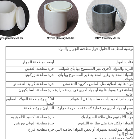
توصية لمطابقة الحلول حول مطحنة الجرار والمواد
فئات المواد
أوصت مطحنة الجرار
التربة والمواد الأخرى غير المسموح بها بأي شوائب
جرة مطحنة العقيق
المواد المعدنية وغير المعدنية غير المسموح بها بأي
جرة مطحنة زركونيا
شوائب
مواد عالية الصلابة مثل الماس ، كربيد التنغستن
جرة مطحنة كربيد التنغستن
إضافة قوية ومواد قلوية أو مواد أخرى في درجة حرارة
جرة مطحنة السليكوون
عالية
مواد خام الحديد ذات حساسية أقل للشوائب
304 جرة مطحنة الفولاذ المقاوم
للصدأ
صبغ أو مواد أخرى مع عملية لاحقة تحت درجة حرارة
النايلون جرة مطحنة
عالية
مواد الألمنيوم مثل طلاء السيراميك
جرة مطحنة اكسيد الالمونيوم
المواد الإلكترونية مثل بطارية الليثيوم
جرة مطحنة البولي يوريثين
المواد المؤكسدة بسهولة أو بعض المواد الخاصة التي
جرة مطحنة فراغ
تحتاج إليها
تكون محمية تحت جو خاص.