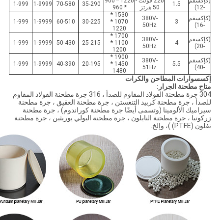
(كإكسقم
220 فولت -
1220 * 900
1-999
1-9999
70-580
35-290
1.5
-12)
50 هرتز
* 960
1530 *
(كإكسقم
380V-
1-999
1-9999
60-510
30-225
1070 *
3
50Hz
-16)
1220
1700 *
(كإكسقم
380V-
1-999
1-9999
50-430
25-215
1100 *
4
50Hz
-20)
1200
1900 *
(كإكسقم
380V-
1-999
1-9999
40-390
20-195
1450 *
5.5
51Hz
-40)
1480
إكسسوارات المطاحن والكرات
متاح مطحنة الجرار:
304 جرة مطحنة الفولاذ المقاوم للصدأ ، 316 جرة مطحنة الفولاذ المقاوم
للصدأ ، جرة مطحنة كربيد التنغستن ، جرة مطحنة العقيق ، جرة مطحنة
سيراميك الألومينا (وتسمى أيضًا جرة مطحنة كوراندوم) ، جرة مطحنة
زركونيا ، جرة مطحنة النايلون ، جرة مطحنة البولي يوريثين ، جرة مطحنة
تفلون (PTFE) )، وإلخ.