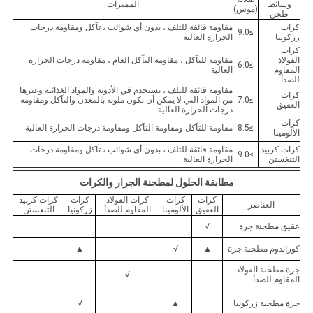
وسائط
المميزات
(موس)
طحن
كرات
مقاومة فائقة للتلف ، بدون أي شوائب ، تآكل ومقاومة درجات
≥9.0
زركونيا
الحرارة العالية.
كرات
الفولاذ
مقاومة للتآكل ، مقاومة التآكل العام ، مقاومة درجات الحرارة
≥6.0
المقاوم
العالية.
للصدأ
مقاومة فائقة للتلف ، تستخدم في الأدوية والمواد الغذائية وغيرها
كرات
≥7.0
من المواد التي لا يمكن أن تكون ملوثة بالمعدن والتآكل ومقاومة
العقيق
درجات الحرارة العالية.
كرات
≥8.5
مقاومة للتآكل ومقاومة التآكل ومقاومة درجات الحرارة العالية.
الألومينا
كرات كربيد
مقاومة فائقة للتلف ، بدون أي شوائب ، تآكل ومقاومة درجات
≥9.0
التنغستن
الحرارة العالية.
مطابقة الحلول لمطحنة الجرار والكرات
كرات
كرات
كرات الفولاذ
كرات
كرات كربيد
العناصر
العقيق
الألومينا
المقاوم للصدأ
زركونيا
التنغستن
عقيق مطحنة جرة
√
كوراندوم مطحنة جرة
▲
√
▲
جرة مطحنة الفولاذ
√
المقاوم للصدأ
جرة مطحنة زركونيا
▲
√