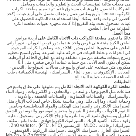
هي معدات مثالية لمؤسسات البحث والتطوير والجامعات ومعامل
الشركات للحصول على عينات مسحوق ناعم. تم تصميم مطحنة الكرات
الكوكبية Tencan بأربع وظائف عمل وتجعلك تحصل على أربع عينات (كحد
أقصى) في وقت واحد. يمكنك أيضًا استخدام هذه الماكينة للحصول على
عينات مسحوق تحت بيئة التفريغ إذا كانت مجهزة بعبوات مطحنة الكرة
المفرغة من أجل الطحن.
مبدأ العمل
غالبًا ما تحتوي
مطحنة الكواكب ذات الاتجاه الكامل على
أربعة مواضع
لطحن الكرة مثبتة على قرص واحد. عندما يدور قرص الدوران ، تدور أواني
الطحن على محورها الخاص وتدور 360 درجة. وتطحن الكرات الموجودة
في الخزانات وتخلط العينات في حركة عالية السرعة. يمكن للمنتج تحطيم
ومزج منتجات مختلفة من مواد مختلفة ودقة مع الطرق الجافة أو الرطبة.
يمكن أن يكون الحد الأدنى من حبيبات عينات الأرض صغيرة مثل 0.1
ميكرون متر. يستخدم على نطاق واسع في مجالات الجيولوجيا ، التعدين ،
المعادن ، الإلكترونيات ، مواد البناء ، السيراميك ، الهندسة الكيميائية ، طب
الصناعة الخفيفة ، حماية البيئة إلخ.
التطبيقات
مطحنة الكرة الكوكبية ذات الاتجاه الكامل
يتم تطبيقها على نطاق واسع في
صناعات مثل الجيولوجيا ، والمعادن ، والمعادن ، والالكترونيات ، ومواد البناء
، والسيراميك ، والصناعات الكيماوية ، والصناعات الخفيفة ، والأدوية ،
وحماية البيئة ، وما إلى ذلك. وهي مناسبة بشكل خاص لمجالات الإنتاج مثل
السيراميك الإلكتروني والسيراميك الهيكلي والمواد المغناطيسية وحامض
الليثيوم الكوبالت والمنغنيز الليثيوم والمحفز والفوسفور والفوسفور الشفق
الطويل ومسحوق تلميع التربة النادرة والزجاج الإلكتروني. مسحوق ، خلية
وقود ، مكثف أكسيد الزنك ، السيراميك الكهروإجهادي ، مادة النانو ، مكثف
سيراميك الرقاقات ، MLCC ، الثرمستور (PTC ، NTC) ، ZnO varistor ،
السيراميك العازل ، سيراميك الألومينا ، سيراميك الزركونيا ، الفوسفور ،
مسحوق أكسيد الزنك ، مسحوق أكسيد الكوبالت ، Ni-Zn ferrite و Mn-Zn