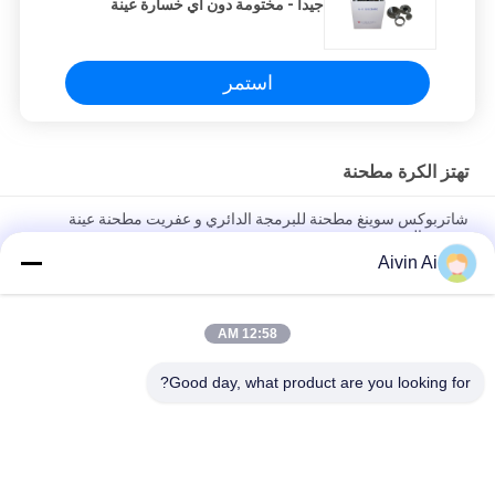
جيدا - مختومة دون أي خسارة عينة
استمر
تهتز الكرة مطحنة
شاتربوكس سوينغ مطحنة للبرمجة الدائري و عفريت مطحنة عينة
سريعة التحضير
Aivin Ai
TENCAN سوينغ مطحنة مختبر عينة طاحونة Shatterbox ثلاثة طحن
وعاء 300G القدرات
12:58 AM
اثنين من طحن وعاء تهتز الكرة مطحنة 200G قدرة سوينغ مطحنة حياة
طويلة
Good day, what product are you looking for?
فئات شعبية
جميع