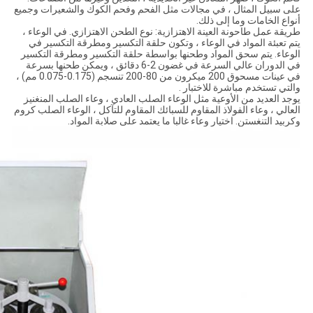
على سبيل المثال ، في مجالات مثل الفحم وفحم الكوك والشعيرات وجميع
أنواع الخامات وما إلى ذلك.
طريقة عمل طاحونة العينة الاهتزازية: نوع الطحن الاهتزازي. في الوعاء ،
يتم تعبئة المواد في الوعاء ، وتكون حلقة التكسير ومطرقة التكسير في
الوعاء. يتم سحق المواد وطحنها بواسطة حلقة التكسير ومطرقة التكسير
في الدوران عالي السرعة في غضون 2-6 دقائق ، ويمكن طحنها بسرعة
في عينات مسحوق 200 ميكرون من 80-200 تنسجم (0.175-0.075 مم) ،
والتي تستخدم مباشرة للاختبار .
يوجد العديد من الأوعية مثل الوعاء الصلب العادي ، وعاء الصلب المنغنيز
العالي ، وعاء الفولاذ المقاوم للسبائك المقاوم للتآكل ، الوعاء الصلب كروم
وكربيد التنغستن. اختيار وعاء غالبا ما يعتمد على صلابة المواد.