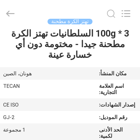
Tianchuang
Powder
Technology
Co.,
Ltd.
تهتز الكرة مطحنة
All
Rights
3 * 100g السلطانيات تهتز الكرة
منزل،
Reserved.
مطحنة جيدا - مختومة دون أي
بيت
خسارة عينة
منتجات
مكان المنشأ:
هونان، الصين
معلومات
اسم العلامة
TECAN
عنا
التجارية:
إصدار الشهادات:
CE ISO
جولة
رقم الموديل:
GJ-2
في
الحد الأدنى
1 مجموعة
المعمل
لكمية: