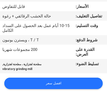
الأسعار:
قابل للتفاوض
مراقبة
تفاصيل التغليف:
حالة الخشب الرقائقي + رغوة
الجودة
وقت التسليم:
10-15 أيام عمل بعد الحصول على السداد
الكامل
اتصل
شروط الدفع:
T / T ، ويسترن يونيون
بنا
القدرة على
200 مجموعات شهريا
العرض:
أخبار
تسليط الضوء:
,
مطحنة اهتزازية ، مطحنة اهتزازية
vibratory grinding mill
BLOG
افضل سعر
اطلب
اقتباس