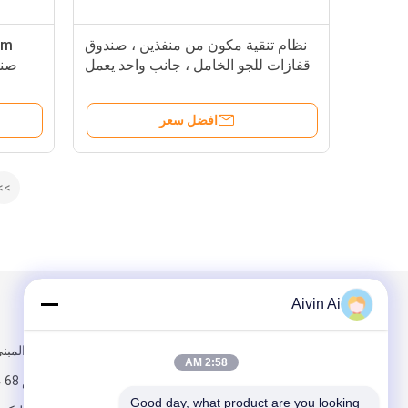
نظام تنقية مكون من منفذين ، صندوق
قفازات للجو الخامل ، جانب واحد يعمل
صند
على جانب واحد
افضل سعر
>>
Aivin Ai
البريد بنا
تبعتنا
غرفة 804 ،
2:58 AM
لو
Good day, what product are you looking 