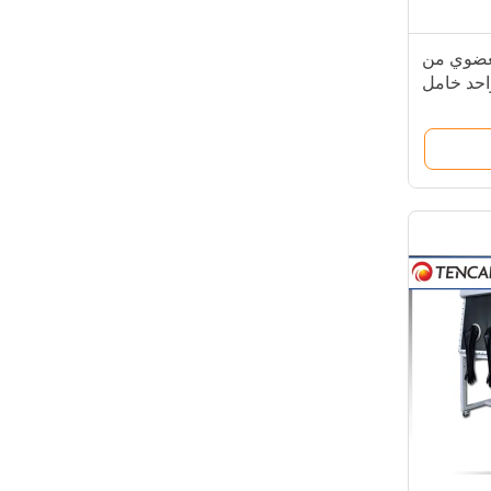
العضوي من
نب واحد خامل
القفازات