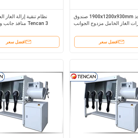
8 منافذ 1900x1200x930mm صندوق
نظام تنقية إزالة الغاز 
ات الغاز الخامل مزدوج الجوانب
Tencan 3 منافذ جا
1PPM محتوى الماء
صندوق 
افضل سعر
افضل سعر