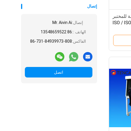
إتصال
ة للمختبر
ISO / ISO 1200 *
إتصال:
Mr. Aivin Ai
1000 * 
الهاتف ::
86 13548659522
الفاكس:
86-731-84939973-808
اتصل