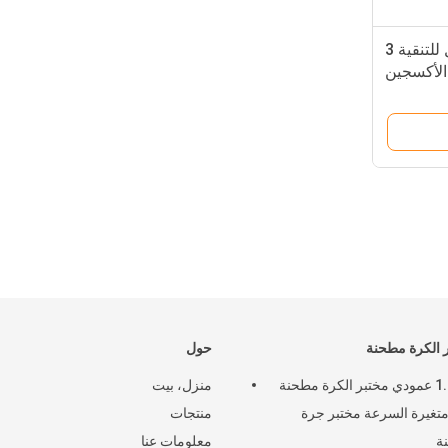
صندوق قفازات الغاز الخامل للتنقية 3
 الأكسجين
المائي
 الكرة مطحنة
حول
1.5KW عمودي مختبر الكرة مطحنة
منزل، بيت
 متغيرة السرعة مختبر جرة
منتجات
ة
معلومات عنا