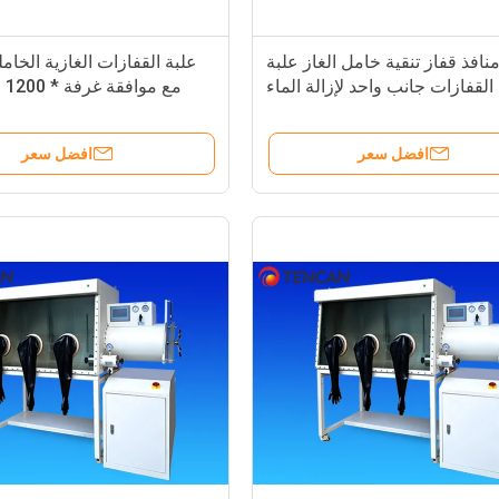
 منافذ قفاز تنقية خامل الغاز علبة
علبة القفازات الغازية الخامل
القفازات جانب واحد لإزالة الماء
مع موافقة غرفة 
والأكسجين
930mm
افضل سعر
افضل سعر