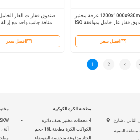
1200x1000x930mm غرفة مختبر
وق قفاز غاز خامل بموافقة ISO
منافذ جانب واحد مع إزالة
افضل سعر
افضل سعر
1
2
>
مطحنة الكرة الكوكبية
مختبر
 المبنى الثاني ، شارع
4 محطات مختبر نصف دائرة
الكواكب الكرة مطحنة 16L حجم
آلة ،
سيتانغ رقم ​​68 ، منطقة التنمية
العتاد مدفوعة منخفضة الضوضاء
مطحن