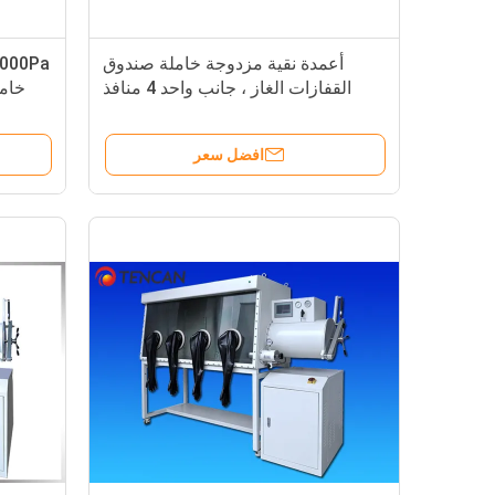
أعمدة نقية مزدوجة خاملة صندوق
القفازات الغاز ، جانب واحد 4 منافذ
خاملة علبة القفازات
افضل سعر