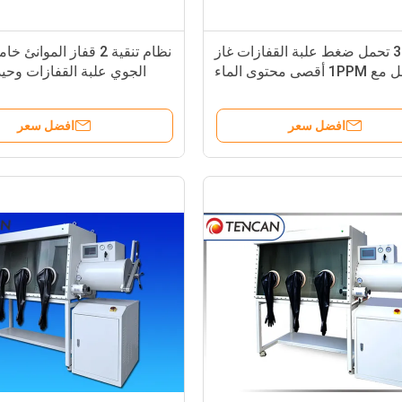
3000Pa تحمل ضغط علبة القفازات غاز
نظام تنقية 2 قفاز الموانئ
خامل مع 1PPM أقصى محتوى الماء
الجوي علبة القفازات وحيد
والأكسجين
افضل سعر
افضل سعر