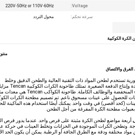
220V-50Hz or 110V-60Hz
Voltage:
سرعة تحكم:
محول التردد
 الكرة الكوكبية
منتو
ية تستخدم لطحن المواد ذات التقنية العالية والطحن الدقيق وخلط
المسحوق وصنع مسحوق النانو وتطوير المنتجات الجديدة وإنتاج الدفعة الصغيرة. تمتلك طاحونة الكرات الكوكبية Tencan
وميزات مثل الحجم الصغير والكفاءة العالية والضوضاء المنخفضة والوظائف الكاملة. طاحونة الكوا
ت للحصول على عينات مسحوق ناعم. تم تصميم مطحنة الكرات الكوك
 عينات (كحد أقصى) في وقت واحد. يمكنك أيضًا استخدام هذه الماكينة ل
بعبوات مطحنة الكرة المفرغة من أجل الطحن.
ى
أربعة مواضع لطحن الكرة مثبتة على قرص واحد. عندما يدور قرص ال
ر أواني الطحن على محورها الخاص وتدور 360 درجة. وتطحن الكرات الموجودة في الخزانات وتخلط العينات في حركة 
واد مختلفة ودقة مع الطرق الجافة أو الرطبة. يمكن أن يكون الحد الأ