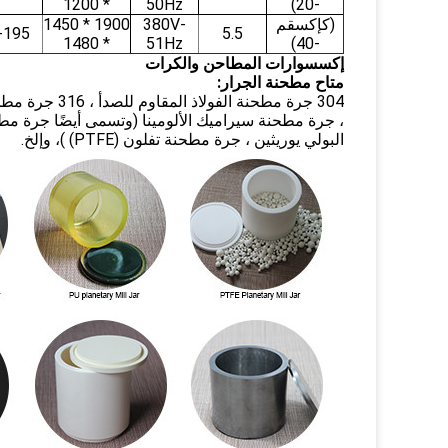
* 1200
50Hz
-20)
(كإكسقم
380V-
1900 * 1450
-195
5.5
* 1480
51Hz
-40)
إكسسوارات المطاحن والكرات
متاح مطحنة الجرار:
304 جرة مطحنة
، جرة مطحنة سيراميك الألومينا (وتسمى أيضًا جرة مط
البولي يوريثين ، جرة مطحنة تفلون (PTFE) )، وإلخ.