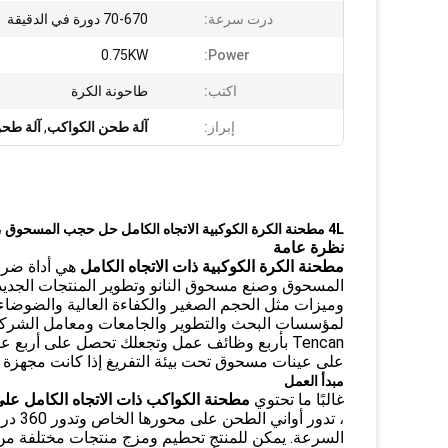
درت سرعة:
70-670 دورة في الدقيقة
0.75KW
Power:
اكتب:
طاحونة الكرة
إبراز:
آلة طحن الكواكب
,
آلة طحن
4L مطحنة الكرة الكوكبية الاتجاه الكامل حل حجب المسحوق ، الغرق والالتصاق
نظرة عامة
مطحنة الكرة الكوكبية ذات الاتجاه الكامل
هي أداة ضرور
لمؤسسات البحث والتطوير والجامعات ومعامل الشركا
Tencan بأربع وظائف عمل وتجعلك تحصل على أربع
على عينات مسحوق تحت بيئة التفريغ إذا كانت مجهزة 
مبدأ العمل
غالبًا ما تحتوي
مطحنة الكواكب ذات الاتجاه الكامل عل
، تدو
السرعة. يمكن للمنتج تحطيم ومزج منتجات مختلفة من م