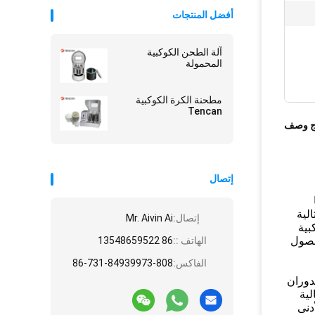
أفضل المنتجات
آلة الطحن الكوكبية
المحمولة
مطحنة الكرة الكوكبية
Tencan
ج وصف
إتصال
 مزايا
كب Tencan هي معدات مثالية
إتصال:
Mr. Aivin Ai
بية
لحصول
الهاتف ::
86 13548659522
الفاكس:
86-731-84939973-808
دوران
عالية
دنى