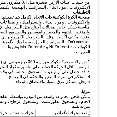
من حبيبات عينات ال
الإلكترونيات ، مواد البناء ، السيراميك ، الهندسة الكيمي
التطبيقات
مطحنة الكرة الكوكبية ذات الاتجاه الكامل
يتم تطبيقها 
والالكترونيات ، ومواد البناء ، والسيراميك ، والصناعات 
مناسبة بشكل خاص لمجالات الإنتاج مثل السيراميك الإل
والمنغنيز الليثيوم والمحفز والفوسفور والفوسفور الش
ZnO varistor ، السيراميك العازل ، سيراميك 
الكوبالت ، Ni-Zn ferrite و Mn-Zn ferrite وغيرها.
المميزات
1.تقوم الآلة بحركة كوكبية بزاوية 360 درجة بدون أي زاوية ميتة ، لذلك فإن المسحوق الأرضي أصغر بكثير وأكثر توازنًا
2. يضمن ناقل الحركة الحفاظ على تناسق وتكرار التجربة.
3. قد تحصل على أربع عينات مسحوق مختلفة في وقت واحد.
4. التحكم في التردد المتغير والتحكم في البرنامج.
5. يحل مشاكل غرق المواد والالتصاق بالوعاء.
مزايا:
يمكن طحن مجموعة واسعة من البودرة بواسطة مطحنة ا
الخام ، ومسحوق الفلورسنت ، ومسحوق الزجاج ، ومسحو
ميزات تقنية
وضع محرك الأقراص
محرك والعتاد ومحرك 