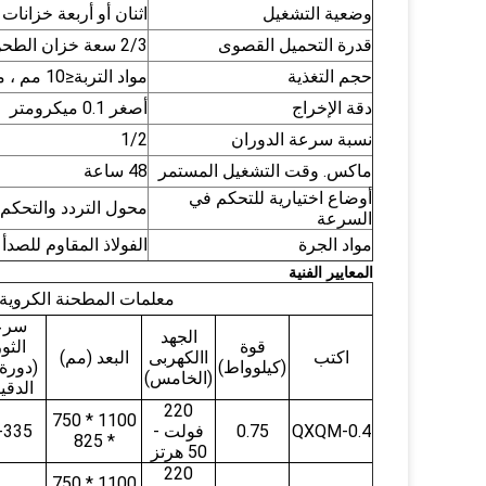
وضعية التشغيل
اثنان أو أربعة خزانات
قدرة التحميل القصوى
2/3 سعة خزان الطحن
حجم التغذية
مواد التربة≤10 مم ، مواد أخرى≤3 مم
دقة الإخراج
أصغر 0.1 ميكرومتر
نسبة سرعة الدوران
1/2
ماكس. وقت التشغيل المستمر
48 ساعة
أوضاع اختيارية للتحكم في
محول التردد والتحكم 
السرعة
مواد الجرة
الفولاذ المقاوم للصدأ ،
المعايير الفنية
معلمات المطحنة الكروية ذ
سرع
الجهد
قوة
الثو
اكتب
االكهربى
البعد (مم)
(كيلوواط)
(دورة
(الخامس)
الدقي
220
1100 * 750
QXQM-0.4
0.75
فولت -
-335
* 825
50 هرتز
220
1100 * 750