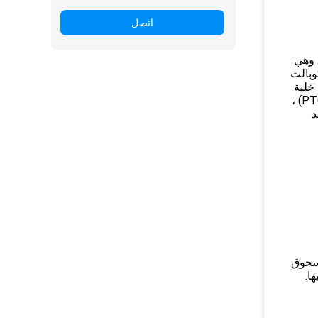
اتصل
. وهي
وبالت
خلية
وقود ، مكثف أكسيد الزنك ، السيراميك الكهروإجهادي ، مادة النانو ، مكثف سيراميك الرقاقات ، MLCC ، الثرمستور (PTC ، NTC) ،
د
مسحوق
ا.