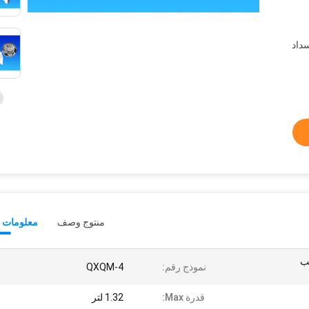
سداد
منتوج وصف
معلومات ت
كب
نموذج رقم:
QXQM-4
قدرة Max:
1.32 لتر