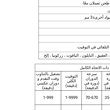
 طحن تعملان معًا
التلقائي في التوقيت
 العقيق ، النايلون ، الياقوت ، زركونيا ، إلخ.
ات الاتجاه الكامل
ة
سرعة
تشغيل بالتناوب
التوقيت
رة
الدوران
وقت التقدم و
الكلي
 في
(دورة في
دوران عكسي
(دقيقة)
قة)
الدقيقة)
(دقيقة)
1-999
1-9999
70-670
35