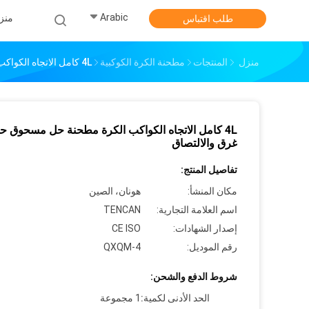
Arabic
منز
طلب اقتباس
منزل
المنتجات
مطحنة الكرة الكوكبية
4L كامل الاتجاه الكواكب الكرة مطحنة حل مسحوق حجب ، غرق والالتصاق
4L كامل الاتجاه الكواكب الكرة مطحنة حل مسحوق ح
غرق والالتصاق
تفاصيل المنتج:
مكان المنشأ:
هونان، الصين
اسم العلامة التجارية:
TENCAN
إصدار الشهادات:
CE ISO
رقم الموديل:
QXQM-4
شروط الدفع والشحن:
الحد الأدنى لكمية:
1 مجموعة